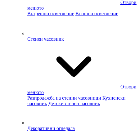
Отвори
менюто
Вътрешно осветление
Външно осветление
Стенен часовник
Отвори
менюто
Разпродажба на стенни часовници
Кухненски
часовник
Детски стенен часовник
Декоративни огледала