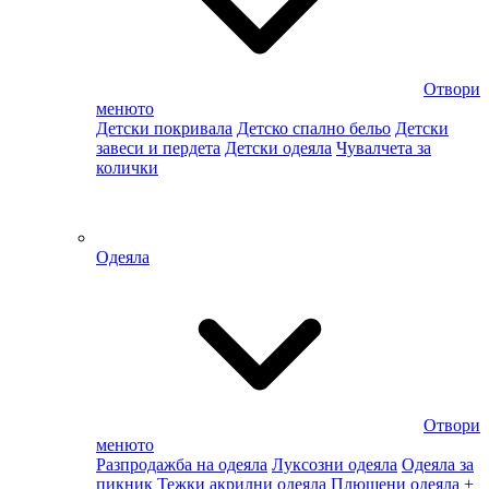
Отвори
менюто
Детски покривала
Детско спално бельо
Детски
завеси и пердета
Детски одеяла
Чувалчета за
колички
Одеяла
Отвори
менюто
Разпродажба на одеяла
Луксозни одеяла
Одеяла за
пикник
Тежки акрилни одеяла
Плюшени одеяла
+