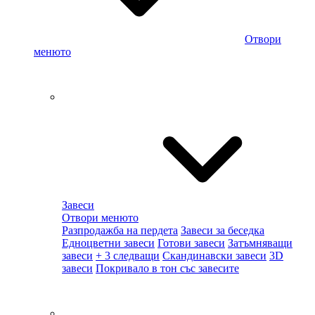
Отвори
менюто
Завеси
Отвори менюто
Разпродажба на пердета
Завеси за беседка
Едноцветни завеси
Готови завеси
Затъмняващи
завеси
+ 3 следващи
Скандинавски завеси
3D
завеси
Покривало в тон със завесите