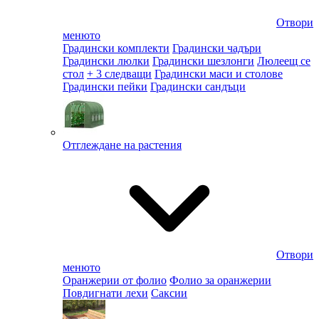
Отвори
менюто
Градински комплекти
Градински чадъри
Градински люлки
Градински шезлонги
Люлеещ се
стол
+ 3 следващи
Градински маси и столове
Градински пейки
Градински сандъци
Отглеждане на растения
Отвори
менюто
Оранжерии от фолио
Фолио за оранжерии
Повдигнати лехи
Саксии