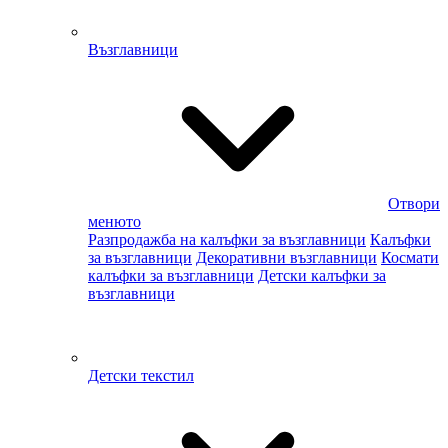
Възглавници
Отвори
менюто
Разпродажба на калъфки за възглавници
Калъфки
за възглавници
Декоративни възглавници
Космати
калъфки за възглавници
Детски калъфки за
възглавници
Детски текстил