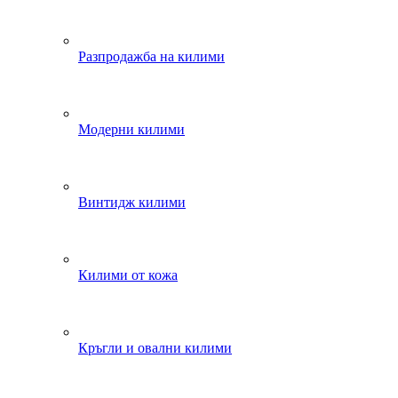
Разпродажба на килими
Модерни килими
Винтидж килими
Килими от кожа
Кръгли и овални килими