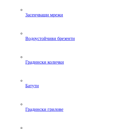
Засенчващи мрежи
Водоустойчиви брезенти
Градински колички
Батути
Градински грилове