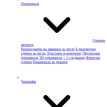
Покривала
Отвори
менюто
Разпродажба на завивки за легло
Едноцветни
одеяла за легло
Луксозни кувертюри
Двулицеви
покривала
3D покривала
+ 2 следващи
Френски
одеяла
Покривала за дивани
Чаршафи