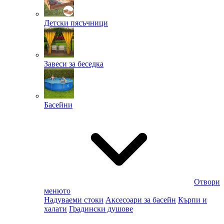
Детски пясъчници
Завеси за беседка
Басейни
Отвори
менюто
Надуваеми стоки
Аксесоари за басейн
Кърпи и
халати
Градински душове