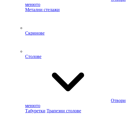
менюто
Метални стелажи
Скринове
Столове
Отвори
менюто
Табуретки
Трапезни столове