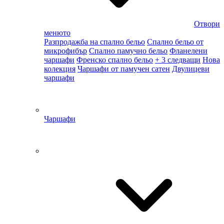
Отвори
менюто
Разпродажба на спално бельо
Спално бельо от
микрофибър
Спално памучно бельо
Фланелени
чаршафи
Френско спално бельо
+ 3 следващи
Нова
колекция
Чаршафи от памучен сатен
Двулицеви
чаршафи
Чаршафи