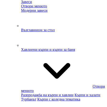
Завеси
Отвори менюто
Модерни завеси
Възглавници за стол
Хавлиени кърпи и кърпи за баня
Отвори
менюто
Разпродажба на кърпи и хавлии
Кърпи и халати
Турбанът
Кърпи с коледна тематика