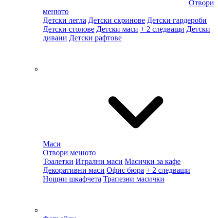
Отвори
менюто
Детски легла
Детски скринове
Детски гардероби
Детски столове
Детски маси
+ 2 следващи
Детски
дивани
Детски рафтове
Маси
Отвори менюто
Тоалетки
Игрални маси
Масички за кафе
Декоративни маси
Офис бюра
+ 2 следващи
Нощни шкафчета
Трапезни масички