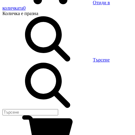
Отиди в
количката
0
Количка
е празна
Търсене