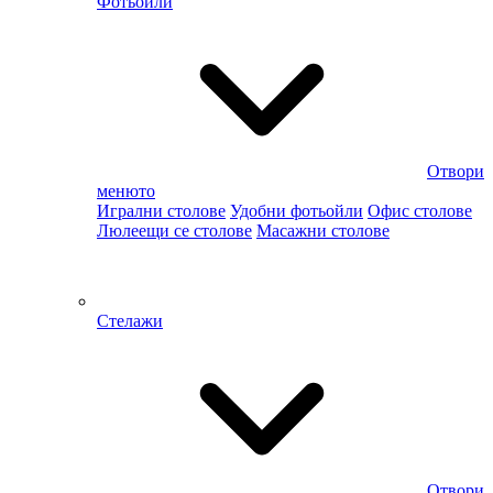
Фотьойли
Отвори
менюто
Игрални столове
Удобни фотьойли
Офис столове
Люлеещи се столове
Масажни столове
Стелажи
Отвори