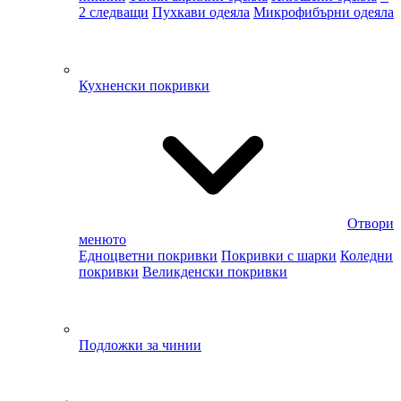
2 следващи
Пухкави одеяла
Микрофибърни одеяла
Кухненски покривки
Отвори
менюто
Едноцветни покривки
Покривки с шарки
Коледни
покривки
Великденски покривки
Подложки за чинии