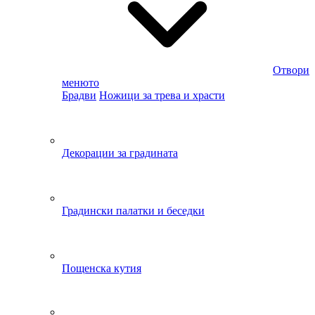
Отвори
менюто
Брадви
Ножици за трева и храсти
Декорации за градината
Градински палатки и беседки
Пощенска кутия