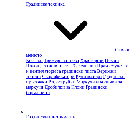
Градинска техника
Отвори
менюто
Косачки
Тримери за трева
Храсторези
Помпи
Ножица за жив плет
+ 9 следващи
Прахосмукачки
и вентилатори за градински листа
Верижни
триони
Скарификатори
Култиватори
Градински
пръскачки
Водоструйки
Маркучи и колички за
маркучи
Дробилки за Клони
Градински
бормашини
Градински инструменти