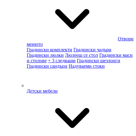
Отвори
менюто
Градински комплекти
Градински чадъри
Градински люлки
Люлеещ се стол
Градински маси
и столове
+ 3 следващи
Градински шезлонги
Градински сандъци
Надуваеми стоки
Детски мебели