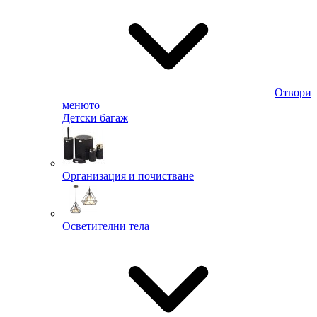
Отвори
менюто
Детски багаж
Организация и почистване
Осветителни тела