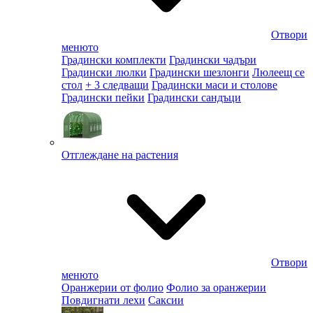
Отвори
менюто
Градински комплекти
Градински чадъри
Градински люлки
Градински шезлонги
Люлеещ се
стол
+ 3 следващи
Градински маси и столове
Градински пейки
Градински сандъци
Отглеждане на растения
Отвори
менюто
Оранжерии от фолио
Фолио за оранжерии
Повдигнати лехи
Саксии