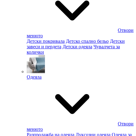
Отвори
менюто
Детски покривала
Детско спално бельо
Детски
завеси и пердета
Детски одеяла
Чувалчета за
колички
Одеяла
Отвори
менюто
Разпродажба на одеяла
Луксозни одеяла
Одеяла за