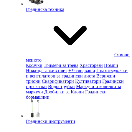
Градинска техника
Отвори
менюто
Косачки
Тримери за трева
Храсторези
Помпи
Ножица за жив плет
+ 9 следващи
Прахосмукачки
и вентилатори за градински листа
Верижни
триони
Скарификатори
Култиватори
Градински
пръскачки
Водоструйки
Маркучи и колички за
маркучи
Дробилки за Клони
Градински
бормашини
Градински инструменти