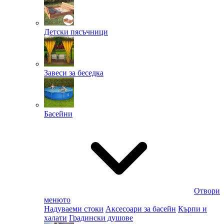
Детски пясъчници
Завеси за беседка
Басейни
Отвори
менюто
Надуваеми стоки
Аксесоари за басейн
Кърпи и
халати
Градински душове