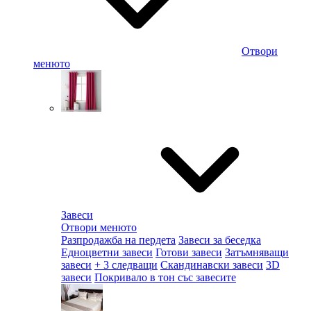
Отвори
менюто
Завеси
Отвори менюто
Разпродажба на пердета
Завеси за беседка
Едноцветни завеси
Готови завеси
Затъмняващи
завеси
+ 3 следващи
Скандинавски завеси
3D
завеси
Покривало в тон със завесите