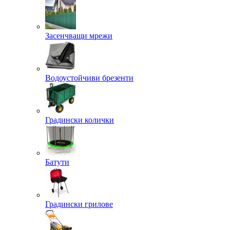
Засенчващи мрежи
Водоустойчиви брезенти
Градински колички
Батути
Градински грилове