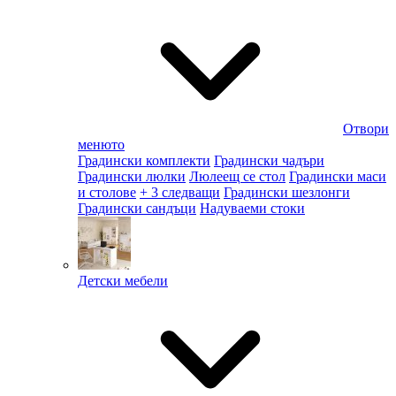
Отвори
менюто
Градински комплекти
Градински чадъри
Градински люлки
Люлеещ се стол
Градински маси
и столове
+ 3 следващи
Градински шезлонги
Градински сандъци
Надуваеми стоки
Детски мебели