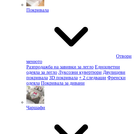
Покривала
Отвори
менюто
Разпродажба на завивки за легло
Едноцветни
одеяла за легло
Луксозни кувертюри
Двулицеви
покривала
3D покривала
+ 2 следващи
Френски
одеяла
Покривала за дивани
Чаршафи