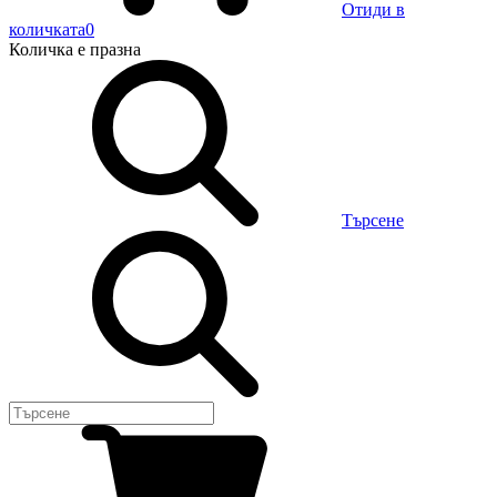
Отиди в
количката
0
Количка
е празна
Търсене