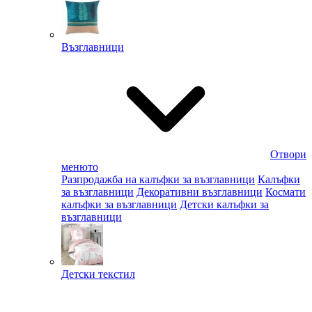
Възглавници
Отвори
менюто
Разпродажба на калъфки за възглавници
Калъфки
за възглавници
Декоративни възглавници
Космати
калъфки за възглавници
Детски калъфки за
възглавници
Детски текстил