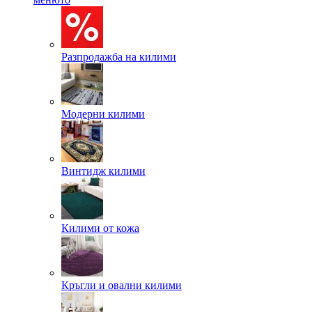
Разпродажба на килими
Модерни килими
Винтидж килими
Килими от кожа
Кръгли и овални килими