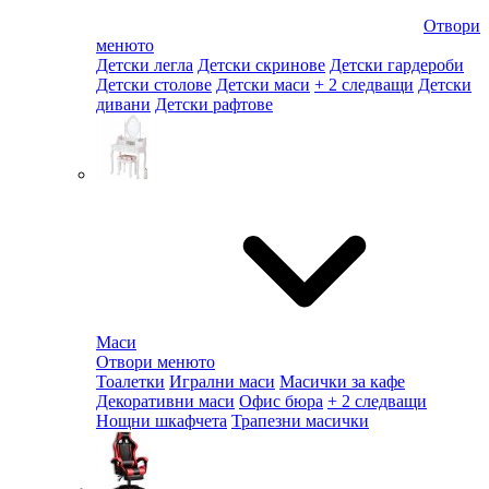
Отвори
менюто
Детски легла
Детски скринове
Детски гардероби
Детски столове
Детски маси
+ 2 следващи
Детски
дивани
Детски рафтове
Маси
Отвори менюто
Тоалетки
Игрални маси
Масички за кафе
Декоративни маси
Офис бюра
+ 2 следващи
Нощни шкафчета
Трапезни масички