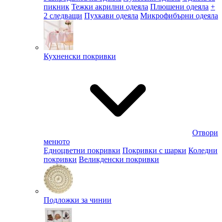
пикник
Тежки акрилни одеяла
Плюшени одеяла
+
2 следващи
Пухкави одеяла
Микрофибърни одеяла
Кухненски покривки
Отвори
менюто
Едноцветни покривки
Покривки с шарки
Коледни
покривки
Великденски покривки
Подложки за чинии