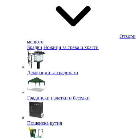
Отвори
менюто
Брадви
Ножици за трева и храсти
Декорации за градината
Градински палатки и беседки
Пощенска кутия