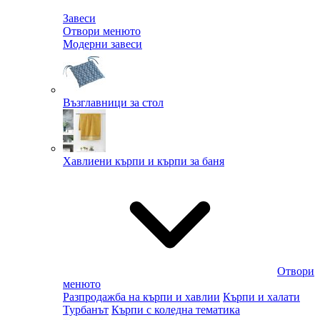
Завеси
Отвори менюто
Модерни завеси
Възглавници за стол
Хавлиени кърпи и кърпи за баня
Отвори
менюто
Разпродажба на кърпи и хавлии
Кърпи и халати
Турбанът
Кърпи с коледна тематика