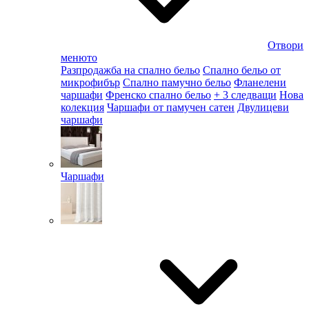
Отвори
менюто
Разпродажба на спално бельо
Спално бельо от
микрофибър
Спално памучно бельо
Фланелени
чаршафи
Френско спално бельо
+ 3 следващи
Нова
колекция
Чаршафи от памучен сатен
Двулицеви
чаршафи
Чаршафи