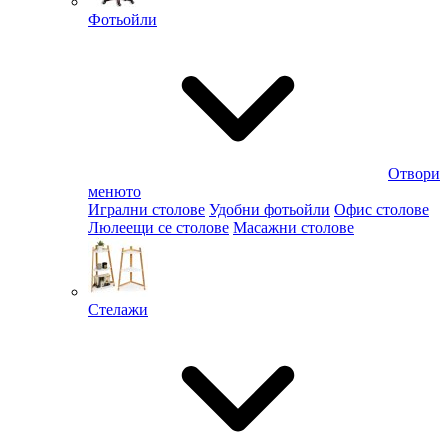
Фотьойли
Отвори
менюто
Игрални столове
Удобни фотьойли
Офис столове
Люлеещи се столове
Масажни столове
Стелажи