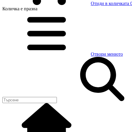
Отиди в количката
0
Количка
е празна
Отвори менюто