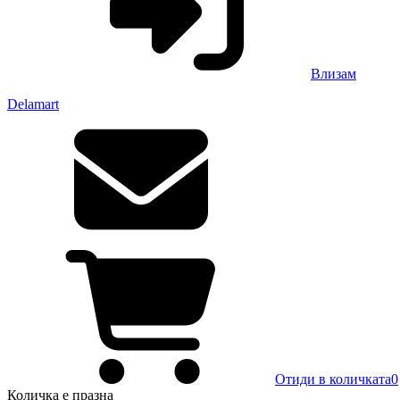
Влизам
Delamart
Отиди в количката
0
Количка
е празна