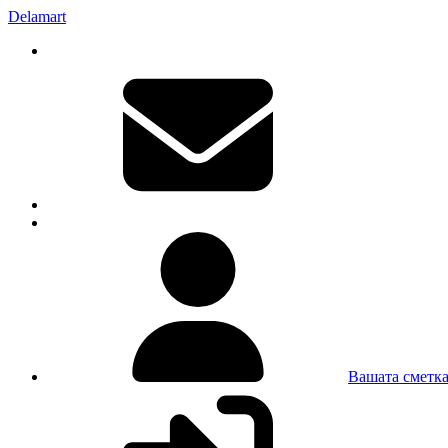
Delamart
Вашата сметк