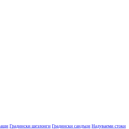
ващи
Градински шезлонги
Градински сандъци
Надуваеми стоки