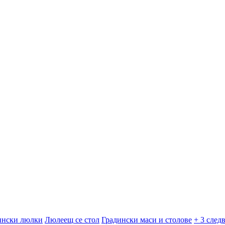
ински люлки
Люлеещ се стол
Градински маси и столове
+ 3 след