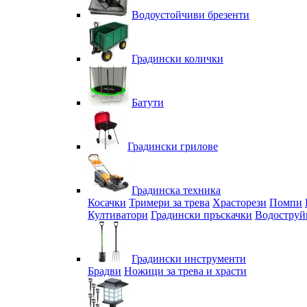
Водоустойчиви брезенти
Градински колички
Батути
Градински грилове
Градинска техника
Косачки
Тримери за трева
Храсторези
Помпи
Култиватори
Градински пръскачки
Водоструй
Градински инструменти
Брадви
Ножици за трева и храсти