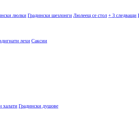
ински люлки
Градински шезлонги
Люлеещ се стол
+ 3 следващи
вдигнати лехи
Саксии
и халати
Градински душове