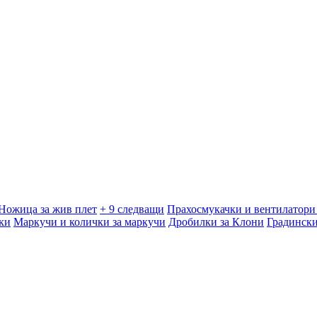
Ножица за жив плет
+ 9 следващи
Прахосмукачки и вентилатори 
ки
Маркучи и колички за маркучи
Дробилки за Клони
Градинск