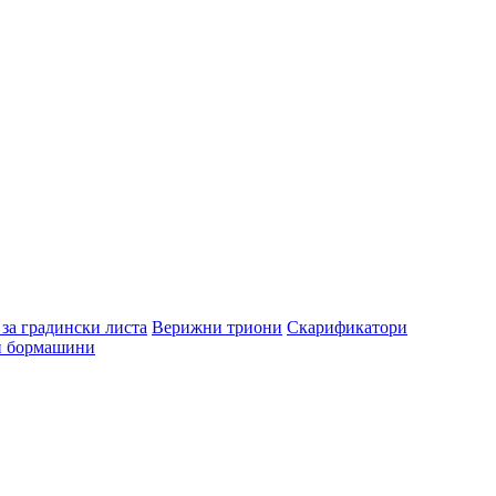
за градински листа
Верижни триони
Скарификатори
и бормашини