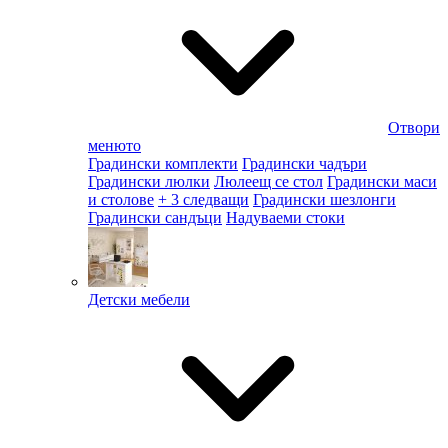
Отвори
менюто
Градински комплекти
Градински чадъри
Градински люлки
Люлеещ се стол
Градински маси
и столове
+ 3 следващи
Градински шезлонги
Градински сандъци
Надуваеми стоки
Детски мебели