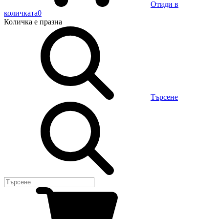
Отиди в
количката
0
Количка
е празна
Търсене