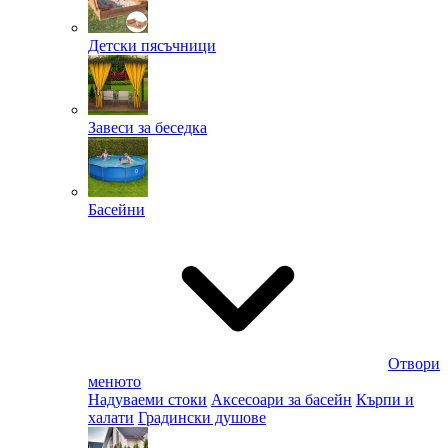
Детски пясъчници
Завеси за беседка
Басейни
Отвори
менюто
Надуваеми стоки
Аксесоари за басейн
Кърпи и
халати
Градински душове