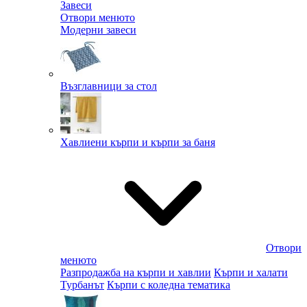
Завеси
Отвори менюто
Модерни завеси
Възглавници за стол
Хавлиени кърпи и кърпи за баня
Отвори
менюто
Разпродажба на кърпи и хавлии
Кърпи и халати
Турбанът
Кърпи с коледна тематика