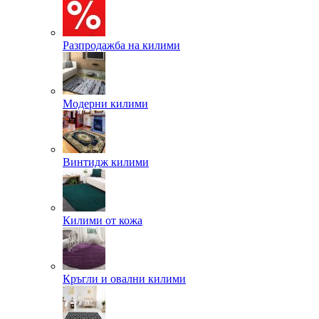
Разпродажба на килими
Модерни килими
Винтидж килими
Килими от кожа
Кръгли и овални килими