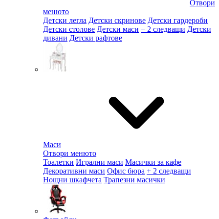
Отвори
менюто
Детски легла
Детски скринове
Детски гардероби
Детски столове
Детски маси
+ 2 следващи
Детски
дивани
Детски рафтове
Маси
Отвори менюто
Тоалетки
Игрални маси
Масички за кафе
Декоративни маси
Офис бюра
+ 2 следващи
Нощни шкафчета
Трапезни масички