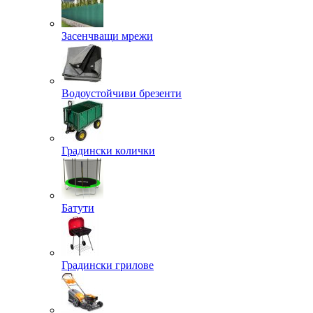
Засенчващи мрежи
Водоустойчиви брезенти
Градински колички
Батути
Градински грилове