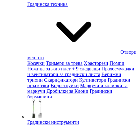
Градинска техника
Отвори
менюто
Косачки
Тримери за трева
Храсторези
Помпи
Ножица за жив плет
+ 9 следващи
Прахосмукачки
и вентилатори за градински листа
Верижни
триони
Скарификатори
Култиватори
Градински
пръскачки
Водоструйки
Маркучи и колички за
маркучи
Дробилки за Клони
Градински
бормашини
Градински инструменти