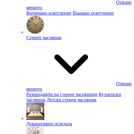
Отвори
менюто
Вътрешно осветление
Външно осветление
Стенен часовник
Отвори
менюто
Разпродажба на стенни часовници
Кухненски
часовник
Детски стенен часовник
Декоративни огледала