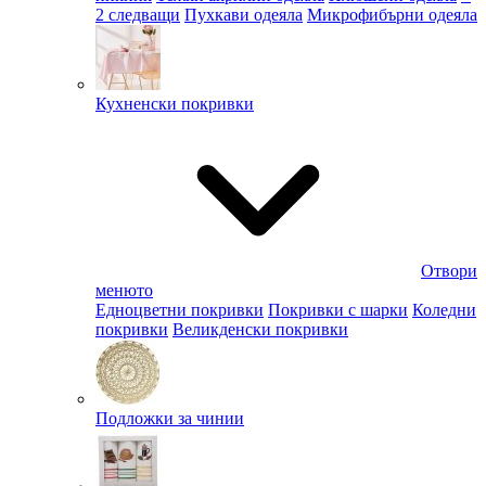
2 следващи
Пухкави одеяла
Микрофибърни одеяла
Кухненски покривки
Отвори
менюто
Едноцветни покривки
Покривки с шарки
Коледни
покривки
Великденски покривки
Подложки за чинии