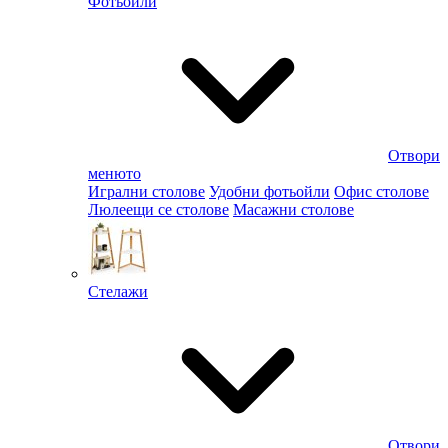
Фотьойли
Отвори
менюто
Игрални столове
Удобни фотьойли
Офис столове
Люлеещи се столове
Масажни столове
Стелажи
Отвори