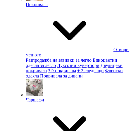
Покривала
Отвори
менюто
Разпродажба на завивки за легло
Едноцветни
одеяла за легло
Луксозни кувертюри
Двулицеви
покривала
3D покривала
+ 2 следващи
Френски
одеяла
Покривала за дивани
Чаршафи