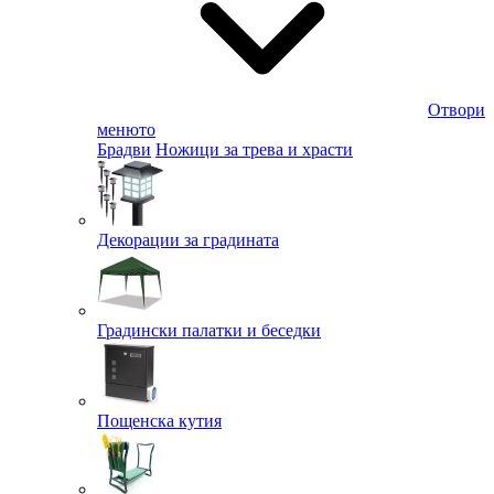
Отвори
менюто
Брадви
Ножици за трева и храсти
Декорации за градината
Градински палатки и беседки
Пощенска кутия