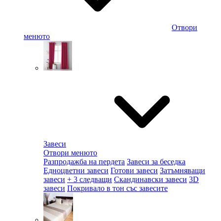
Отвори
менюто
Завеси
Отвори менюто
Разпродажба на пердета
Завеси за беседка
Едноцветни завеси
Готови завеси
Затъмняващи
завеси
+ 3 следващи
Скандинавски завеси
3D
завеси
Покривало в тон със завесите