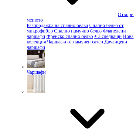
Отвори
менюто
Разпродажба на спално бельо
Спално бельо от
микрофибър
Спално памучно бельо
Фланелени
чаршафи
Френско спално бельо
+ 3 следващи
Нова
колекция
Чаршафи от памучен сатен
Двулицеви
чаршафи
Чаршафи