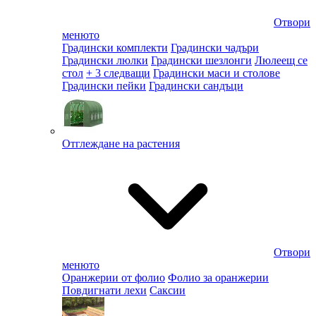
Отвори
менюто
Градински комплекти
Градински чадъри
Градински люлки
Градински шезлонги
Люлеещ се
стол
+ 3 следващи
Градински маси и столове
Градински пейки
Градински сандъци
Отглеждане на растения
Отвори
менюто
Оранжерии от фолио
Фолио за оранжерии
Повдигнати лехи
Саксии