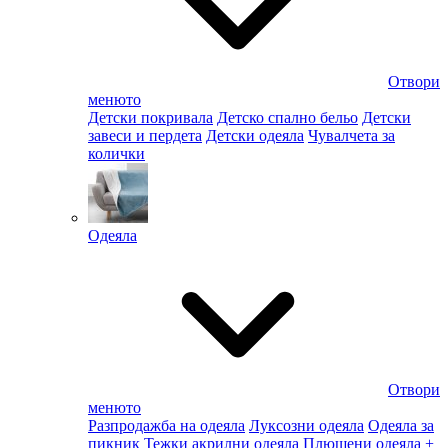
Отвори
менюто
Детски покривала
Детско спално бельо
Детски
завеси и пердета
Детски одеяла
Чувалчета за
колички
Одеяла
Отвори
менюто
Разпродажба на одеяла
Луксозни одеяла
Одеяла за
пикник
Тежки акрилни одеяла
Плюшени одеяла
+