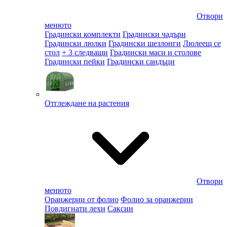
Отвори
менюто
Градински комплекти
Градински чадъри
Градински люлки
Градински шезлонги
Люлеещ се
стол
+ 3 следващи
Градински маси и столове
Градински пейки
Градински сандъци
Отглеждане на растения
Отвори
менюто
Оранжерии от фолио
Фолио за оранжерии
Повдигнати лехи
Саксии