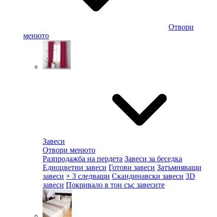
Отвори
менюто
Завеси
Отвори менюто
Разпродажба на пердета
Завеси за беседка
Едноцветни завеси
Готови завеси
Затъмняващи
завеси
+ 3 следващи
Скандинавски завеси
3D
завеси
Покривало в тон със завесите