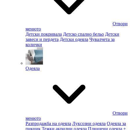
Отвори
менюто
Детски покривала
Детско спално бельо
Детски
завеси и пердета
Детски одеяла
Чувалчета за
колички
Одеяла
Отвори
менюто
Разпродажба на одеяла
Луксозни одеяла
Одеяла за
пикник
Тежки акрилни одеяла
Плюшени одеяла
+