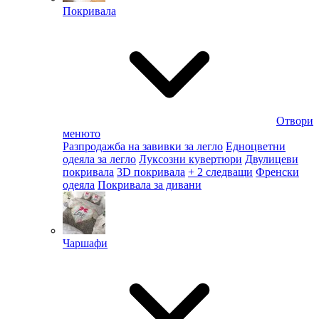
Покривала
Отвори
менюто
Разпродажба на завивки за легло
Едноцветни
одеяла за легло
Луксозни кувертюри
Двулицеви
покривала
3D покривала
+ 2 следващи
Френски
одеяла
Покривала за дивани
Чаршафи