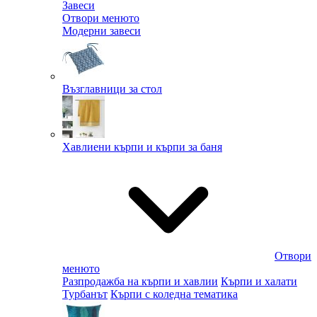
Завеси
Отвори менюто
Модерни завеси
Възглавници за стол
Хавлиени кърпи и кърпи за баня
Отвори
менюто
Разпродажба на кърпи и хавлии
Кърпи и халати
Турбанът
Кърпи с коледна тематика