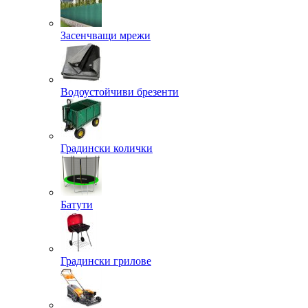
Засенчващи мрежи
Водоустойчиви брезенти
Градински колички
Батути
Градински грилове