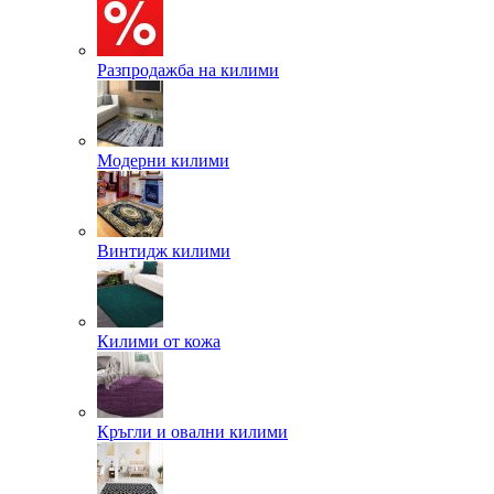
Разпродажба на килими
Модерни килими
Винтидж килими
Килими от кожа
Кръгли и овални килими