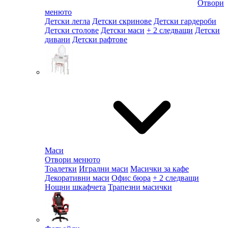
Отвори
менюто
Детски легла
Детски скринове
Детски гардероби
Детски столове
Детски маси
+ 2 следващи
Детски
дивани
Детски рафтове
Маси
Отвори менюто
Тоалетки
Игрални маси
Масички за кафе
Декоративни маси
Офис бюра
+ 2 следващи
Нощни шкафчета
Трапезни масички