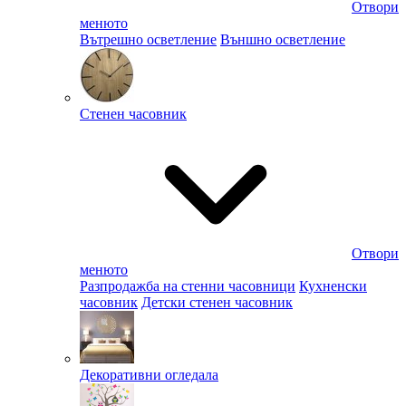
Отвори
менюто
Вътрешно осветление
Външно осветление
Стенен часовник
Отвори
менюто
Разпродажба на стенни часовници
Кухненски
часовник
Детски стенен часовник
Декоративни огледала