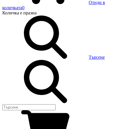
Отиди в
количката
0
Количка
е празна
Търсене