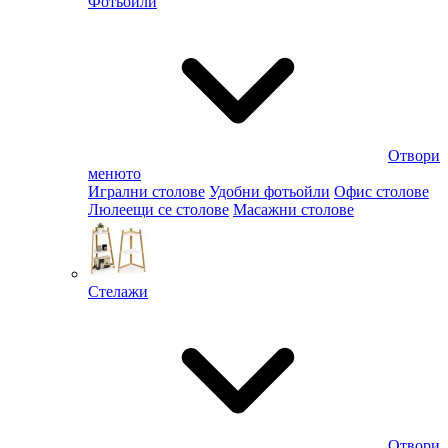
Фотьойли
Отвори
менюто
Игрални столове
Удобни фотьойли
Офис столове
Люлеещи се столове
Масажни столове
Стелажи
Отвори