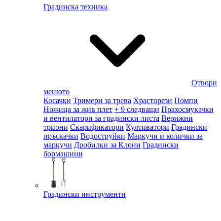
Градинска техника
Отвори
менюто
Косачки
Тримери за трева
Храсторези
Помпи
Ножица за жив плет
+ 9 следващи
Прахосмукачки
и вентилатори за градински листа
Верижни
триони
Скарификатори
Култиватори
Градински
пръскачки
Водоструйки
Маркучи и колички за
маркучи
Дробилки за Клони
Градински
бормашини
Градински инструменти