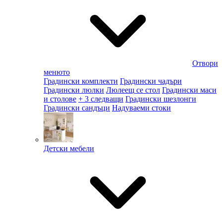
Отвори
менюто
Градински комплекти
Градински чадъри
Градински люлки
Люлеещ се стол
Градински маси
и столове
+ 3 следващи
Градински шезлонги
Градински сандъци
Надуваеми стоки
Детски мебели