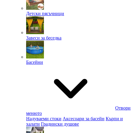
Детски пясъчници
Завеси за беседка
Басейни
Отвори
менюто
Надуваеми стоки
Аксесоари за басейн
Кърпи и
халати
Градински душове