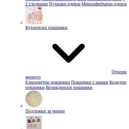
2 следващи
Пухкави одеяла
Микрофибърни одеяла
Кухненски покривки
Отвори
менюто
Едноцветни покривки
Покривки с шарки
Коледни
покривки
Великденски покривки
Подложки за чинии