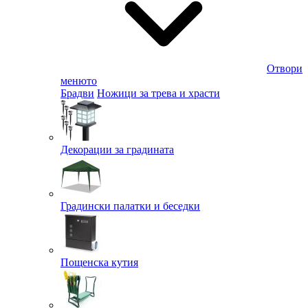
Отвори
менюто
Брадви
Ножици за трева и храсти
Декорации за градината
Градински палатки и беседки
Пощенска кутия