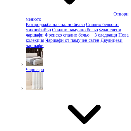
Отвори
менюто
Разпродажба на спално бельо
Спално бельо от
микрофибър
Спално памучно бельо
Фланелени
чаршафи
Френско спално бельо
+ 3 следващи
Нова
колекция
Чаршафи от памучен сатен
Двулицеви
чаршафи
Чаршафи