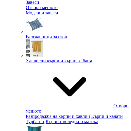
Завеси
Отвори менюто
Модерни завеси
Възглавници за стол
Хавлиени кърпи и кърпи за баня
Отвори
менюто
Разпродажба на кърпи и хавлии
Кърпи и халати
Турбанът
Кърпи с коледна тематика