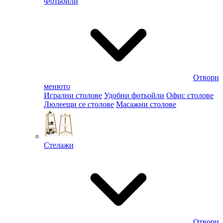
Фотьойли
Отвори
менюто
Игрални столове
Удобни фотьойли
Офис столове
Люлеещи се столове
Масажни столове
Стелажи
Отвори