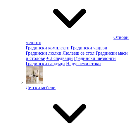
Отвори
менюто
Градински комплекти
Градински чадъри
Градински люлки
Люлеещ се стол
Градински маси
и столове
+ 3 следващи
Градински шезлонги
Градински сандъци
Надуваеми стоки
Детски мебели