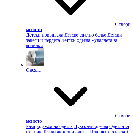
Отвори
менюто
Детски покривала
Детско спално бельо
Детски
завеси и пердета
Детски одеяла
Чувалчета за
колички
Одеяла
Отвори
менюто
Разпродажба на одеяла
Луксозни одеяла
Одеяла за
пикник
Тежки акрилни одеяла
Плюшени одеяла
+