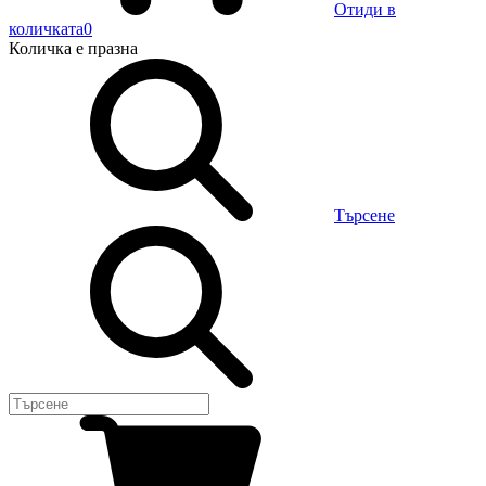
Отиди в
количката
0
Количка
е празна
Търсене