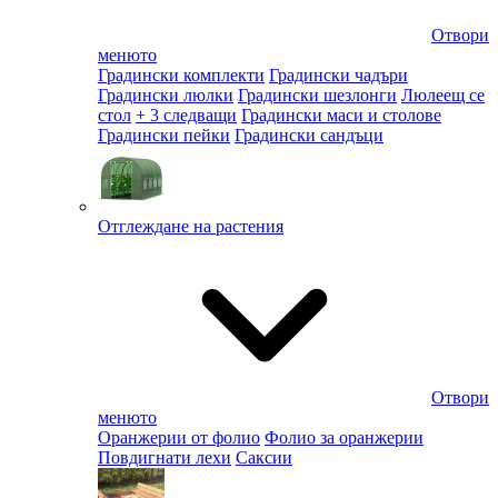
Отвори
менюто
Градински комплекти
Градински чадъри
Градински люлки
Градински шезлонги
Люлеещ се
стол
+ 3 следващи
Градински маси и столове
Градински пейки
Градински сандъци
Отглеждане на растения
Отвори
менюто
Оранжерии от фолио
Фолио за оранжерии
Повдигнати лехи
Саксии