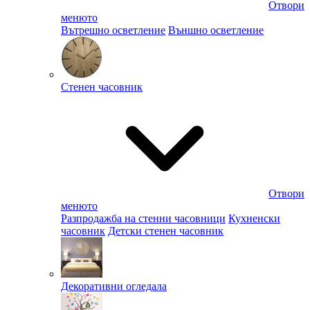
Отвори
менюто
Вътрешно осветление
Външно осветление
Стенен часовник
Отвори
менюто
Разпродажба на стенни часовници
Кухненски
часовник
Детски стенен часовник
Декоративни огледала