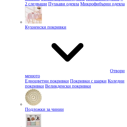
2 следващи
Пухкави одеяла
Микрофибърни одеяла
Кухненски покривки
Отвори
менюто
Едноцветни покривки
Покривки с шарки
Коледни
покривки
Великденски покривки
Подложки за чинии