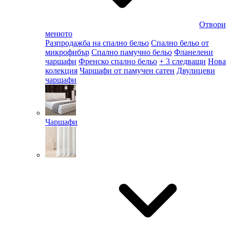
Отвори
менюто
Разпродажба на спално бельо
Спално бельо от
микрофибър
Спално памучно бельо
Фланелени
чаршафи
Френско спално бельо
+ 3 следващи
Нова
колекция
Чаршафи от памучен сатен
Двулицеви
чаршафи
Чаршафи