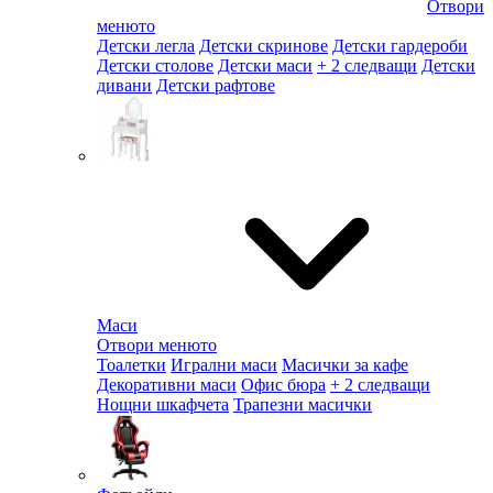
Отвори
менюто
Детски легла
Детски скринове
Детски гардероби
Детски столове
Детски маси
+ 2 следващи
Детски
дивани
Детски рафтове
Маси
Отвори менюто
Тоалетки
Игрални маси
Масички за кафе
Декоративни маси
Офис бюра
+ 2 следващи
Нощни шкафчета
Трапезни масички