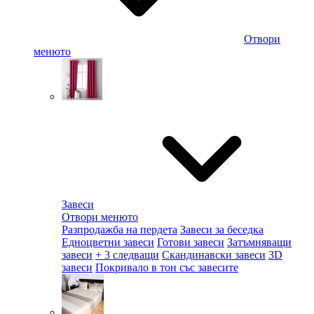
Отвори
менюто
Завеси
Отвори менюто
Разпродажба на пердета
Завеси за беседка
Едноцветни завеси
Готови завеси
Затъмняващи
завеси
+ 3 следващи
Скандинавски завеси
3D
завеси
Покривало в тон със завесите