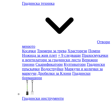
Градинска техника
Отвори
менюто
Косачки
Тримери за трева
Храсторези
Помпи
Ножица за жив плет
+ 9 следващи
Прахосмукачки
и вентилатори за градински листа
Верижни
триони
Скарификатори
Култиватори
Градински
пръскачки
Водоструйки
Маркучи и колички за
маркучи
Дробилки за Клони
Градински
бормашини
Градински инструменти