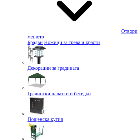
Отвори
менюто
Брадви
Ножици за трева и храсти
Декорации за градината
Градински палатки и беседки
Пощенска кутия