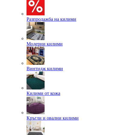
Разпродажба на килими
Модерни килими
Винтидж килими
Килими от кожа
Кръгли и овални килими