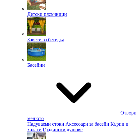
Детски пясъчници
Завеси за беседка
Басейни
Отвори
менюто
Надуваеми стоки
Аксесоари за басейн
Кърпи и
халати
Градински душове