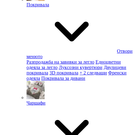
Покривала
Отвори
менюто
Разпродажба на завивки за легло
Едноцветни
одеяла за легло
Луксозни кувертюри
Двулицеви
покривала
3D покривала
+ 2 следващи
Френски
одеяла
Покривала за дивани
Чаршафи