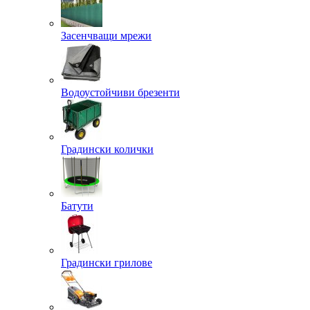
Засенчващи мрежи
Водоустойчиви брезенти
Градински колички
Батути
Градински грилове