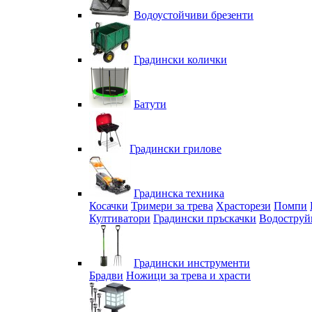
Водоустойчиви брезенти
Градински колички
Батути
Градински грилове
Градинска техника
Косачки
Тримери за трева
Храсторези
Помпи
Култиватори
Градински пръскачки
Водоструй
Градински инструменти
Брадви
Ножици за трева и храсти