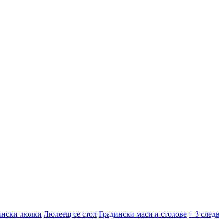
ински люлки
Люлеещ се стол
Градински маси и столове
+ 3 след