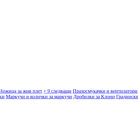
Ножица за жив плет
+ 9 следващи
Прахосмукачки и вентилатори 
ки
Маркучи и колички за маркучи
Дробилки за Клони
Градинск