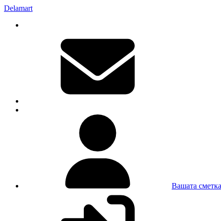
Delamart
Вашата сметк