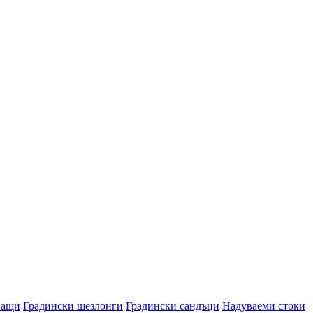
ващи
Градински шезлонги
Градински сандъци
Надуваеми стоки