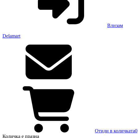
Влизам
Delamart
Отиди в количката
0
Количка
е празна