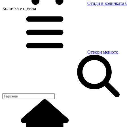
Отиди в количката
0
Количка
е празна
Отвори менюто