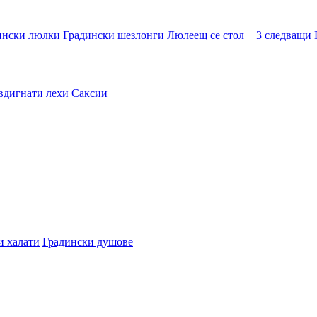
ински люлки
Градински шезлонги
Люлеещ се стол
+ 3 следващи
вдигнати лехи
Саксии
и халати
Градински душове