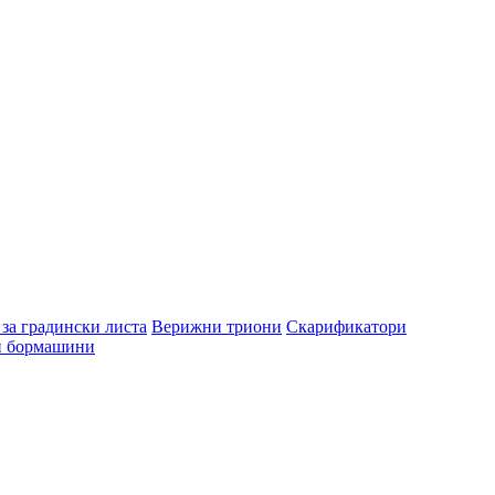
за градински листа
Верижни триони
Скарификатори
и бормашини