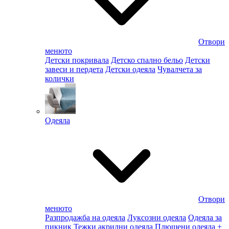
Отвори
менюто
Детски покривала
Детско спално бельо
Детски
завеси и пердета
Детски одеяла
Чувалчета за
колички
Одеяла
Отвори
менюто
Разпродажба на одеяла
Луксозни одеяла
Одеяла за
пикник
Тежки акрилни одеяла
Плюшени одеяла
+