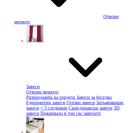
Отвори
менюто
Завеси
Отвори менюто
Разпродажба на пердета
Завеси за беседка
Едноцветни завеси
Готови завеси
Затъмняващи
завеси
+ 3 следващи
Скандинавски завеси
3D
завеси
Покривало в тон със завесите