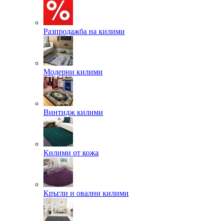
Разпродажба на килими
Модерни килими
Винтидж килими
Килими от кожа
Кръгли и овални килими