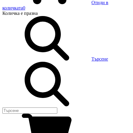
Отиди в
количката
0
Количка
е празна
Търсене