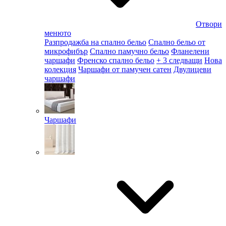
Отвори
менюто
Разпродажба на спално бельо
Спално бельо от
микрофибър
Спално памучно бельо
Фланелени
чаршафи
Френско спално бельо
+ 3 следващи
Нова
колекция
Чаршафи от памучен сатен
Двулицеви
чаршафи
Чаршафи