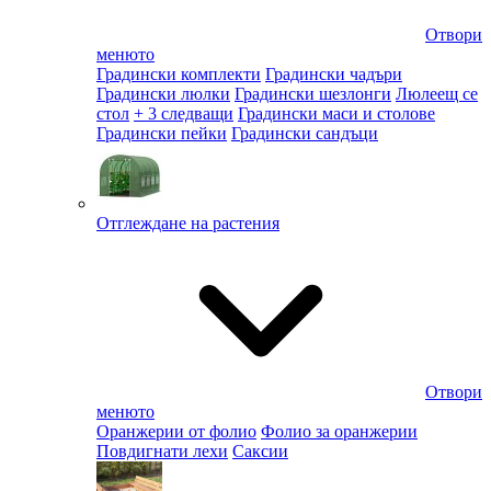
Отвори
менюто
Градински комплекти
Градински чадъри
Градински люлки
Градински шезлонги
Люлеещ се
стол
+ 3 следващи
Градински маси и столове
Градински пейки
Градински сандъци
Отглеждане на растения
Отвори
менюто
Оранжерии от фолио
Фолио за оранжерии
Повдигнати лехи
Саксии