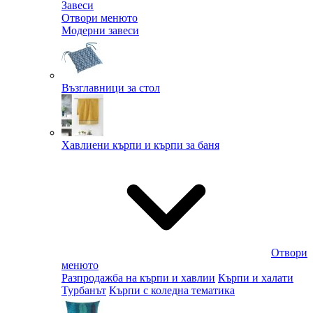
Завеси
Отвори менюто
Модерни завеси
Възглавници за стол
Хавлиени кърпи и кърпи за баня
Отвори
менюто
Разпродажба на кърпи и хавлии
Кърпи и халати
Турбанът
Кърпи с коледна тематика