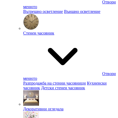
Отвори
менюто
Вътрешно осветление
Външно осветление
Стенен часовник
Отвори
менюто
Разпродажба на стенни часовници
Кухненски
часовник
Детски стенен часовник
Декоративни огледала