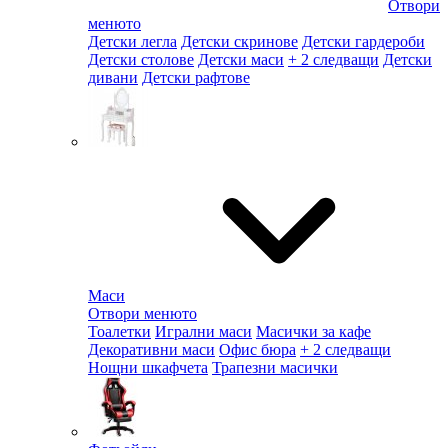
Отвори
менюто
Детски легла
Детски скринове
Детски гардероби
Детски столове
Детски маси
+ 2 следващи
Детски
дивани
Детски рафтове
Маси
Отвори менюто
Тоалетки
Игрални маси
Масички за кафе
Декоративни маси
Офис бюра
+ 2 следващи
Нощни шкафчета
Трапезни масички