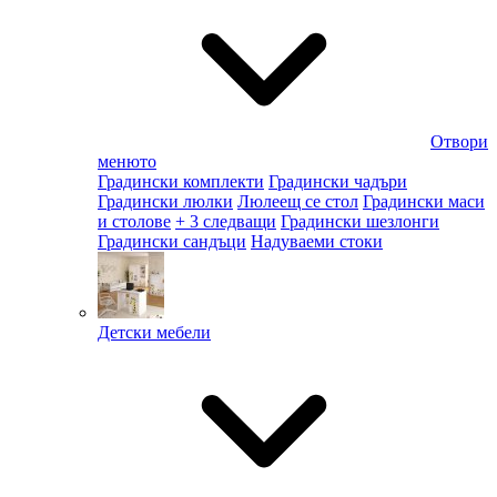
Отвори
менюто
Градински комплекти
Градински чадъри
Градински люлки
Люлеещ се стол
Градински маси
и столове
+ 3 следващи
Градински шезлонги
Градински сандъци
Надуваеми стоки
Детски мебели