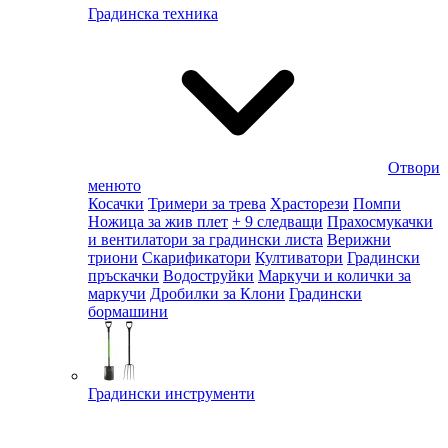
Градинска техника
Отвори
менюто
Косачки
Тримери за трева
Храсторези
Помпи
Ножица за жив плет
+ 9 следващи
Прахосмукачки
и вентилатори за градински листа
Верижни
триони
Скарификатори
Култиватори
Градински
пръскачки
Водоструйки
Маркучи и колички за
маркучи
Дробилки за Клони
Градински
бормашини
Градински инструменти