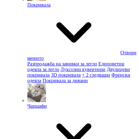
Покривала
Отвори
менюто
Разпродажба на завивки за легло
Едноцветни
одеяла за легло
Луксозни кувертюри
Двулицеви
покривала
3D покривала
+ 2 следващи
Френски
одеяла
Покривала за дивани
Чаршафи