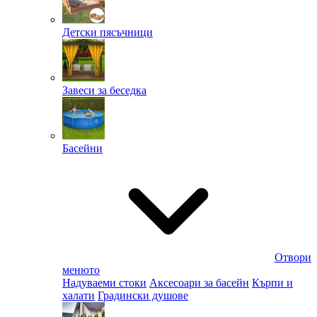
Детски пясъчници
Завеси за беседка
Басейни
Отвори
менюто
Надуваеми стоки
Аксесоари за басейн
Кърпи и
халати
Градински душове