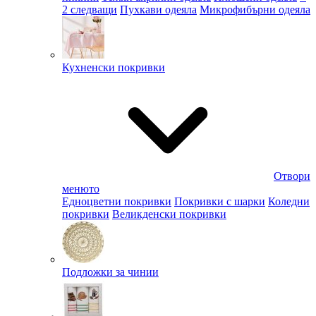
2 следващи
Пухкави одеяла
Микрофибърни одеяла
Кухненски покривки
Отвори
менюто
Едноцветни покривки
Покривки с шарки
Коледни
покривки
Великденски покривки
Подложки за чинии