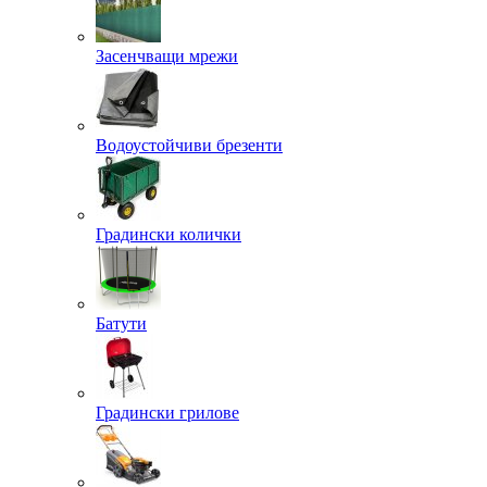
Засенчващи мрежи
Водоустойчиви брезенти
Градински колички
Батути
Градински грилове