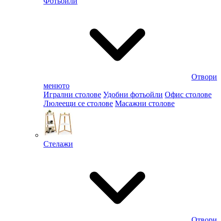
Фотьойли
Отвори
менюто
Игрални столове
Удобни фотьойли
Офис столове
Люлеещи се столове
Масажни столове
Стелажи
Отвори