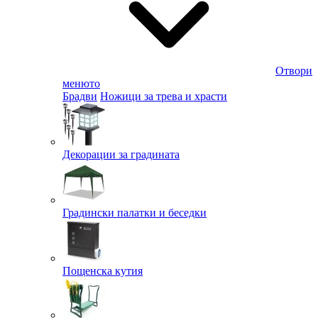
Отвори
менюто
Брадви
Ножици за трева и храсти
Декорации за градината
Градински палатки и беседки
Пощенска кутия