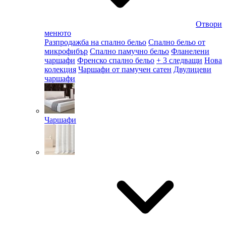
Отвори
менюто
Разпродажба на спално бельо
Спално бельо от
микрофибър
Спално памучно бельо
Фланелени
чаршафи
Френско спално бельо
+ 3 следващи
Нова
колекция
Чаршафи от памучен сатен
Двулицеви
чаршафи
Чаршафи