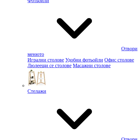
Фотьойли
Отвори
менюто
Игрални столове
Удобни фотьойли
Офис столове
Люлеещи се столове
Масажни столове
Стелажи
Отвори