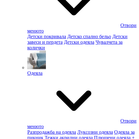
Отвори
менюто
Детски покривала
Детско спално бельо
Детски
завеси и пердета
Детски одеяла
Чувалчета за
колички
Одеяла
Отвори
менюто
Разпродажба на одеяла
Луксозни одеяла
Одеяла за
пикник
Тежки акрилни одеяла
Плюшени одеяла
+