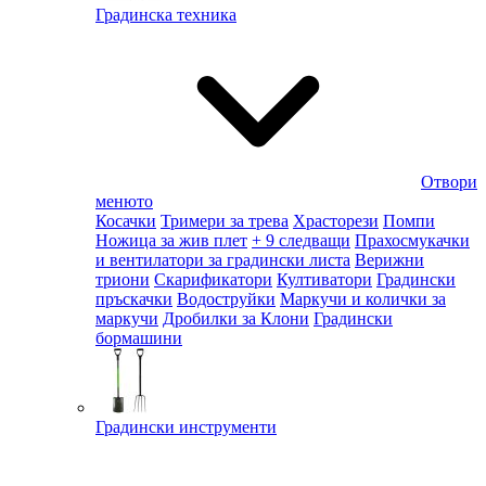
Градинска техника
Отвори
менюто
Косачки
Тримери за трева
Храсторези
Помпи
Ножица за жив плет
+ 9 следващи
Прахосмукачки
и вентилатори за градински листа
Верижни
триони
Скарификатори
Култиватори
Градински
пръскачки
Водоструйки
Маркучи и колички за
маркучи
Дробилки за Клони
Градински
бормашини
Градински инструменти