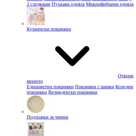
2 следващи
Пухкави одеяла
Микрофибърни одеяла
Кухненски покривки
Отвори
менюто
Едноцветни покривки
Покривки с шарки
Коледни
покривки
Великденски покривки
Подложки за чинии