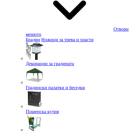
Отвори
менюто
Брадви
Ножици за трева и храсти
Декорации за градината
Градински палатки и беседки
Пощенска кутия