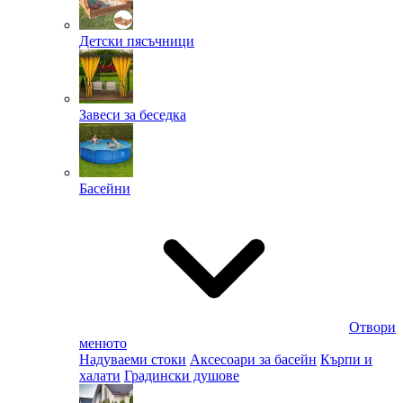
Детски пясъчници
Завеси за беседка
Басейни
Отвори
менюто
Надуваеми стоки
Аксесоари за басейн
Кърпи и
халати
Градински душове