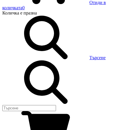
Отиди в
количката
0
Количка
е празна
Търсене