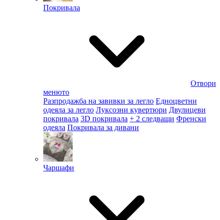
Покривала
Отвори
менюто
Разпродажба на завивки за легло
Едноцветни
одеяла за легло
Луксозни кувертюри
Двулицеви
покривала
3D покривала
+ 2 следващи
Френски
одеяла
Покривала за дивани
Чаршафи