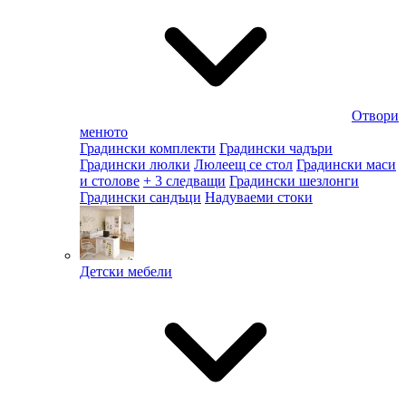
Отвори
менюто
Градински комплекти
Градински чадъри
Градински люлки
Люлеещ се стол
Градински маси
и столове
+ 3 следващи
Градински шезлонги
Градински сандъци
Надуваеми стоки
Детски мебели