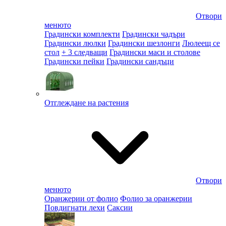
Отвори
менюто
Градински комплекти
Градински чадъри
Градински люлки
Градински шезлонги
Люлеещ се
стол
+ 3 следващи
Градински маси и столове
Градински пейки
Градински сандъци
Отглеждане на растения
Отвори
менюто
Оранжерии от фолио
Фолио за оранжерии
Повдигнати лехи
Саксии