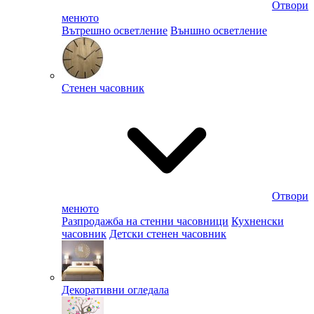
Отвори
менюто
Вътрешно осветление
Външно осветление
Стенен часовник
Отвори
менюто
Разпродажба на стенни часовници
Кухненски
часовник
Детски стенен часовник
Декоративни огледала