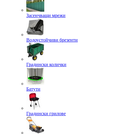
Засенчващи мрежи
Водоустойчиви брезенти
Градински колички
Батути
Градински грилове