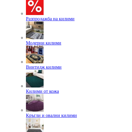
Разпродажба на килими
Модерни килими
Винтидж килими
Килими от кожа
Кръгли и овални килими