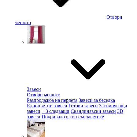
Отвори
менюто
Завеси
Отвори менюто
Разпродажба на пердета
Завеси за беседка
Едноцветни завеси
Готови завеси
Затъмняващи
завеси
+ 3 следващи
Скандинавски завеси
3D
завеси
Покривало в тон със завесите