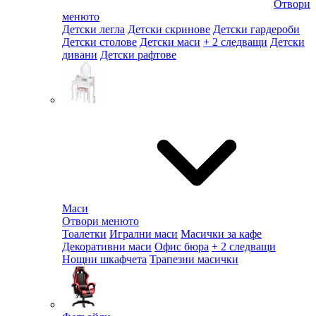
Отвори
менюто
Детски легла
Детски скринове
Детски гардероби
Детски столове
Детски маси
+ 2 следващи
Детски
дивани
Детски рафтове
Маси
Отвори менюто
Тоалетки
Игрални маси
Масички за кафе
Декоративни маси
Офис бюра
+ 2 следващи
Нощни шкафчета
Трапезни масички