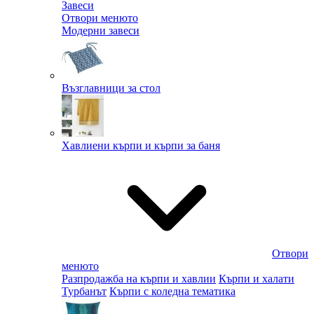
Завеси
Отвори менюто
Модерни завеси
Възглавници за стол
Хавлиени кърпи и кърпи за баня
Отвори
менюто
Разпродажба на кърпи и хавлии
Кърпи и халати
Турбанът
Кърпи с коледна тематика