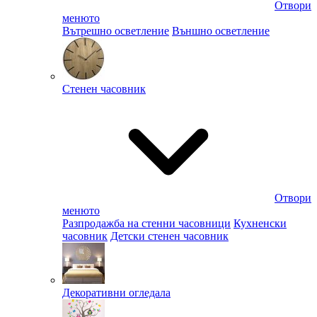
Отвори
менюто
Вътрешно осветление
Външно осветление
Стенен часовник
Отвори
менюто
Разпродажба на стенни часовници
Кухненски
часовник
Детски стенен часовник
Декоративни огледала