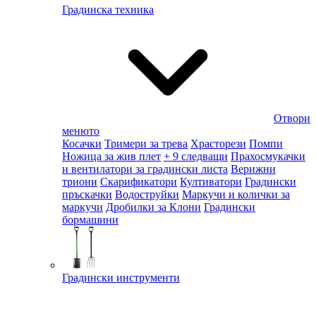
Градинска техника
Отвори
менюто
Косачки
Тримери за трева
Храсторези
Помпи
Ножица за жив плет
+ 9 следващи
Прахосмукачки
и вентилатори за градински листа
Верижни
триони
Скарификатори
Култиватори
Градински
пръскачки
Водоструйки
Маркучи и колички за
маркучи
Дробилки за Клони
Градински
бормашини
Градински инструменти