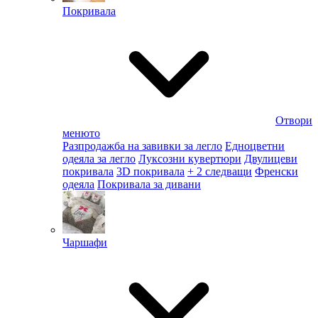
Покривала
Отвори
менюто
Разпродажба на завивки за легло
Едноцветни
одеяла за легло
Луксозни кувертюри
Двулицеви
покривала
3D покривала
+ 2 следващи
Френски
одеяла
Покривала за дивани
Чаршафи