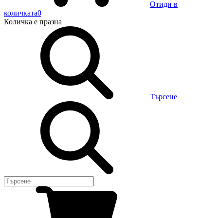
Отиди в
количката
0
Количка
е празна
Търсене