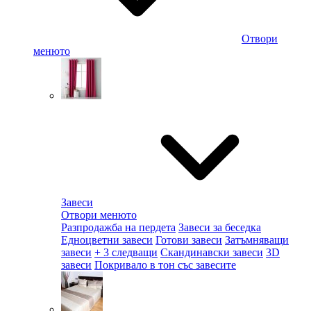
Отвори
менюто
Завеси
Отвори менюто
Разпродажба на пердета
Завеси за беседка
Едноцветни завеси
Готови завеси
Затъмняващи
завеси
+ 3 следващи
Скандинавски завеси
3D
завеси
Покривало в тон със завесите