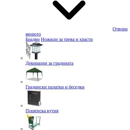
Отвори
менюто
Брадви
Ножици за трева и храсти
Декорации за градината
Градински палатки и беседки
Пощенска кутия