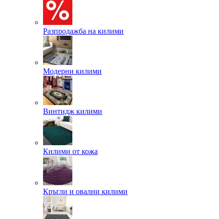
Разпродажба на килими
Модерни килими
Винтидж килими
Килими от кожа
Кръгли и овални килими