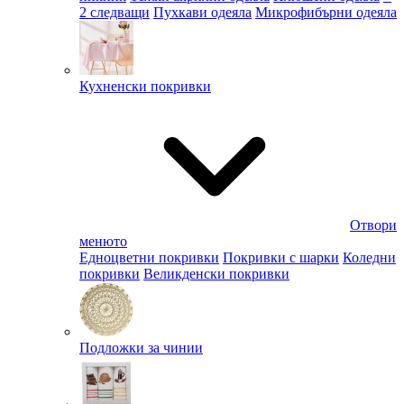
2 следващи
Пухкави одеяла
Микрофибърни одеяла
Кухненски покривки
Отвори
менюто
Едноцветни покривки
Покривки с шарки
Коледни
покривки
Великденски покривки
Подложки за чинии