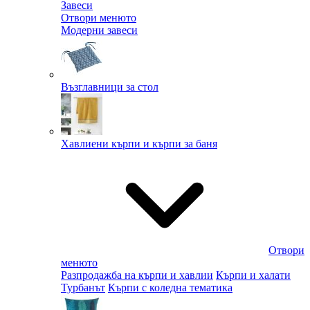
Завеси
Отвори менюто
Модерни завеси
Възглавници за стол
Хавлиени кърпи и кърпи за баня
Отвори
менюто
Разпродажба на кърпи и хавлии
Кърпи и халати
Турбанът
Кърпи с коледна тематика