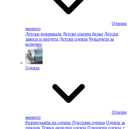
Отвори
менюто
Детски покривала
Детско спално бельо
Детски
завеси и пердета
Детски одеяла
Чувалчета за
колички
Одеяла
Отвори
менюто
Разпродажба на одеяла
Луксозни одеяла
Одеяла за
пикник
Тежки акрилни одеяла
Плюшени одеяла
+