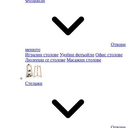
Фотьойли
Отвори
менюто
Игрални столове
Удобни фотьойли
Офис столове
Люлеещи се столове
Масажни столове
Стелажи
Отвори