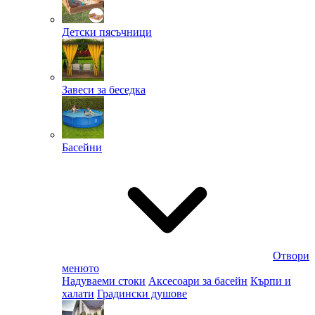
Детски пясъчници
Завеси за беседка
Басейни
Отвори
менюто
Надуваеми стоки
Аксесоари за басейн
Кърпи и
халати
Градински душове