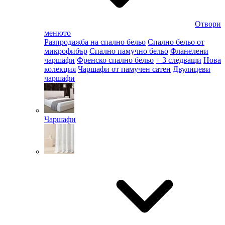
Отвори
менюто
Разпродажба на спално бельо
Спално бельо от
микрофибър
Спално памучно бельо
Фланелени
чаршафи
Френско спално бельо
+ 3 следващи
Нова
колекция
Чаршафи от памучен сатен
Двулицеви
чаршафи
Чаршафи