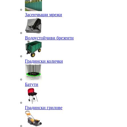
Засенчващи мрежи
Водоустойчиви брезенти
Градински колички
Батути
Градински грилове