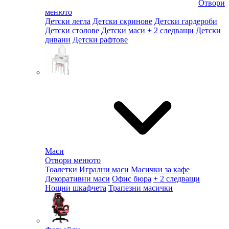
Отвори
менюто
Детски легла
Детски скринове
Детски гардероби
Детски столове
Детски маси
+ 2 следващи
Детски
дивани
Детски рафтове
Маси
Отвори менюто
Тоалетки
Игрални маси
Масички за кафе
Декоративни маси
Офис бюра
+ 2 следващи
Нощни шкафчета
Трапезни масички