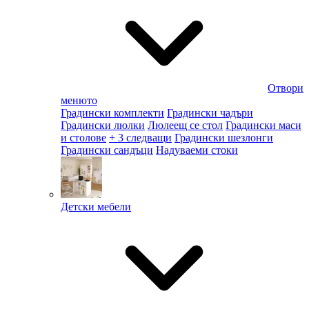
Отвори
менюто
Градински комплекти
Градински чадъри
Градински люлки
Люлеещ се стол
Градински маси
и столове
+ 3 следващи
Градински шезлонги
Градински сандъци
Надуваеми стоки
Детски мебели