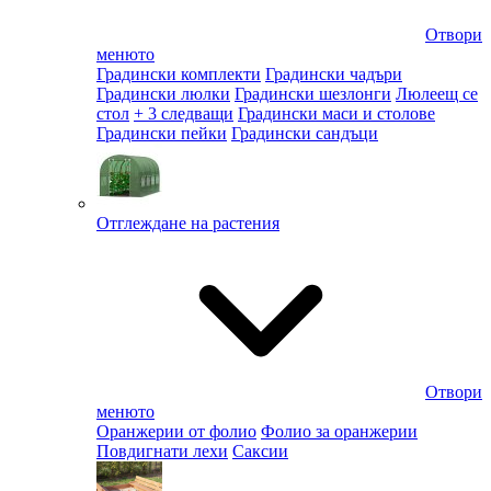
Отвори
менюто
Градински комплекти
Градински чадъри
Градински люлки
Градински шезлонги
Люлеещ се
стол
+ 3 следващи
Градински маси и столове
Градински пейки
Градински сандъци
Отглеждане на растения
Отвори
менюто
Оранжерии от фолио
Фолио за оранжерии
Повдигнати лехи
Саксии