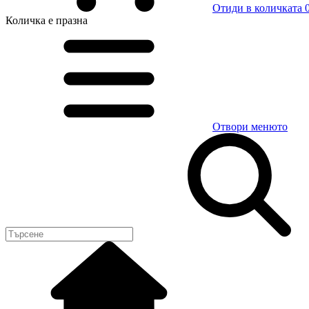
Отиди в количката
0
Количка
е празна
Отвори менюто