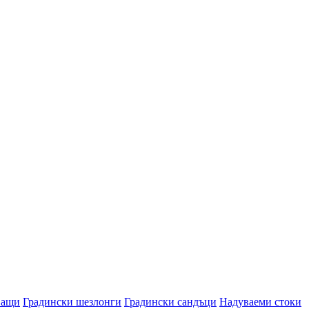
ващи
Градински шезлонги
Градински сандъци
Надуваеми стоки