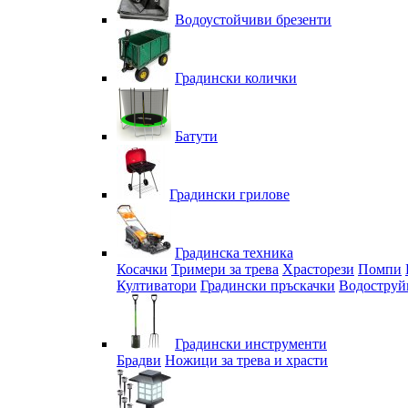
Водоустойчиви брезенти
Градински колички
Батути
Градински грилове
Градинска техника
Косачки
Тримери за трева
Храсторези
Помпи
Култиватори
Градински пръскачки
Водоструй
Градински инструменти
Брадви
Ножици за трева и храсти