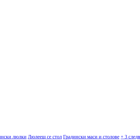
ински люлки
Люлеещ се стол
Градински маси и столове
+ 3 след