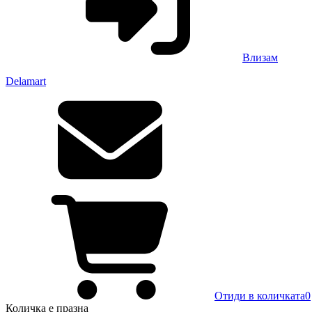
Влизам
Delamart
Отиди в количката
0
Количка
е празна