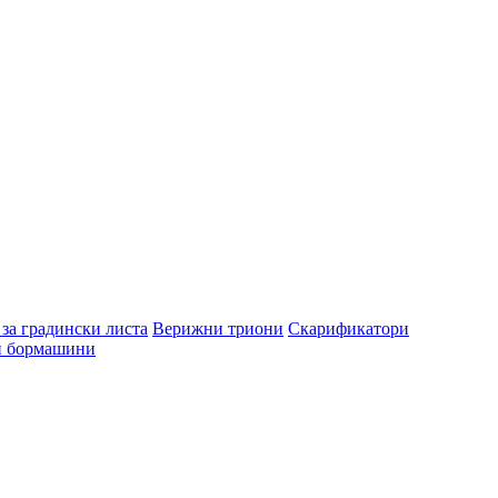
за градински листа
Верижни триони
Скарификатори
и бормашини