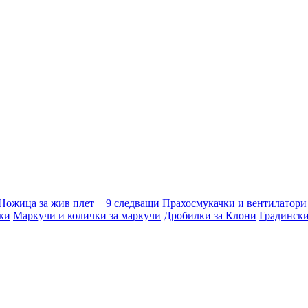
Ножица за жив плет
+ 9 следващи
Прахосмукачки и вентилатори 
ки
Маркучи и колички за маркучи
Дробилки за Клони
Градинск