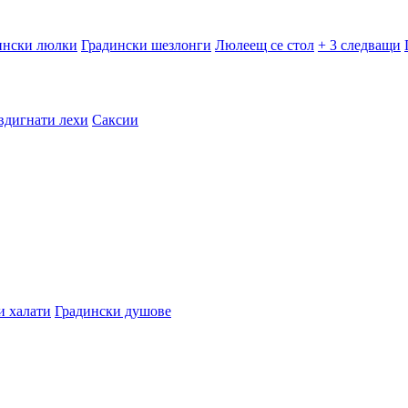
ински люлки
Градински шезлонги
Люлеещ се стол
+ 3 следващи
вдигнати лехи
Саксии
и халати
Градински душове