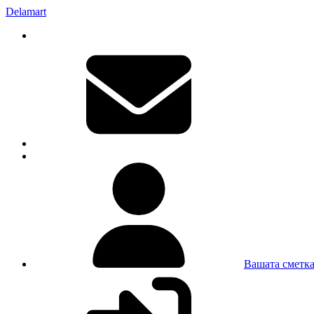
Delamart
Вашата сметк