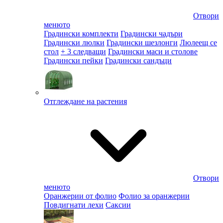
Отвори
менюто
Градински комплекти
Градински чадъри
Градински люлки
Градински шезлонги
Люлеещ се
стол
+ 3 следващи
Градински маси и столове
Градински пейки
Градински сандъци
Отглеждане на растения
Отвори
менюто
Оранжерии от фолио
Фолио за оранжерии
Повдигнати лехи
Саксии