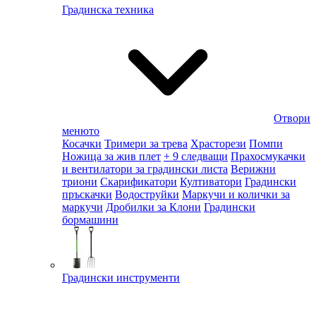
Градинска техника
Отвори
менюто
Косачки
Тримери за трева
Храсторези
Помпи
Ножица за жив плет
+ 9 следващи
Прахосмукачки
и вентилатори за градински листа
Верижни
триони
Скарификатори
Култиватори
Градински
пръскачки
Водоструйки
Маркучи и колички за
маркучи
Дробилки за Клони
Градински
бормашини
Градински инструменти