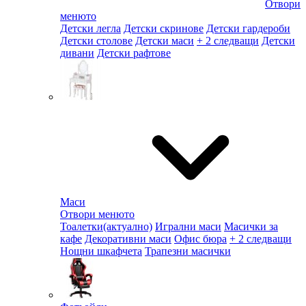
Отвори
менюто
Детски легла
Детски скринове
Детски гардероби
Детски столове
Детски маси
+ 2 следващи
Детски
дивани
Детски рафтове
Маси
Отвори менюто
Тоалетки
(актуално)
Игрални маси
Масички за
кафе
Декоративни маси
Офис бюра
+ 2 следващи
Нощни шкафчета
Трапезни масички