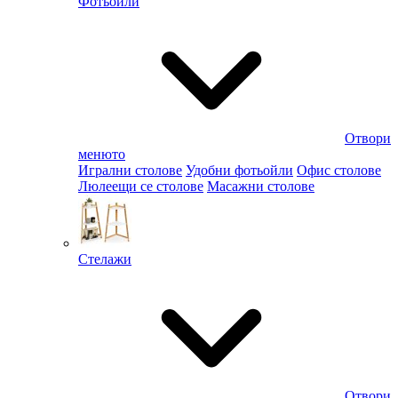
Фотьойли
Отвори
менюто
Игрални столове
Удобни фотьойли
Офис столове
Люлеещи се столове
Масажни столове
Стелажи
Отвори