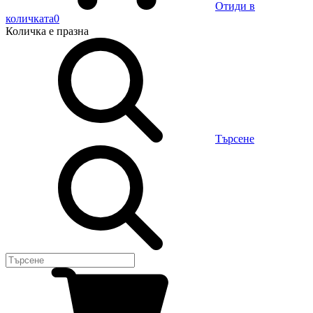
Отиди в
количката
0
Количка
е празна
Търсене