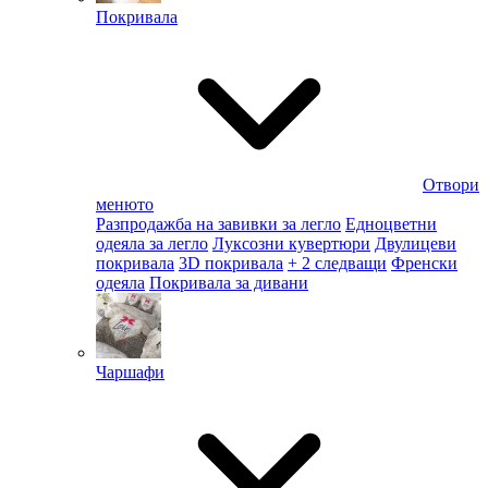
Покривала
Отвори
менюто
Разпродажба на завивки за легло
Едноцветни
одеяла за легло
Луксозни кувертюри
Двулицеви
покривала
3D покривала
+ 2 следващи
Френски
одеяла
Покривала за дивани
Чаршафи