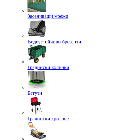
Засенчващи мрежи
Водоустойчиви брезенти
Градински колички
Батути
Градински грилове