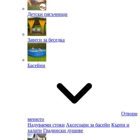
Детски пясъчници
Завеси за беседка
Басейни
Отвори
менюто
Надуваеми стоки
Аксесоари за басейн
Кърпи и
халати
Градински душове