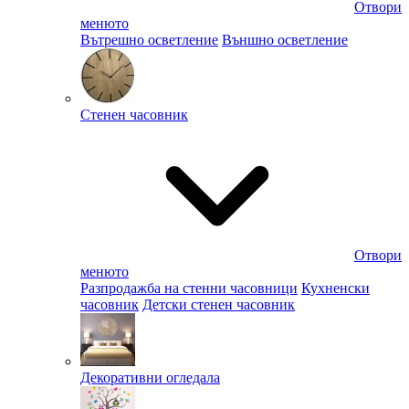
Отвори
менюто
Вътрешно осветление
Външно осветление
Стенен часовник
Отвори
менюто
Разпродажба на стенни часовници
Кухненски
часовник
Детски стенен часовник
Декоративни огледала