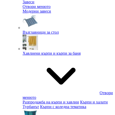
Завеси
Отвори менюто
Модерни завеси
Възглавници за стол
Хавлиени кърпи и кърпи за баня
Отвори
менюто
Разпродажба на кърпи и хавлии
Кърпи и халати
Турбанът
Кърпи с коледна тематика