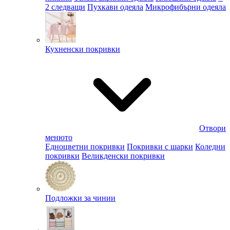
2 следващи
Пухкави одеяла
Микрофибърни одеяла
Кухненски покривки
Отвори
менюто
Едноцветни покривки
Покривки с шарки
Коледни
покривки
Великденски покривки
Подложки за чинии