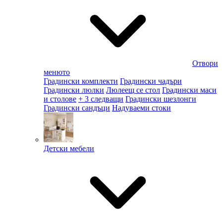
Отвори
менюто
Градински комплекти
Градински чадъри
Градински люлки
Люлеещ се стол
Градински маси
и столове
+ 3 следващи
Градински шезлонги
Градински сандъци
Надуваеми стоки
Детски мебели