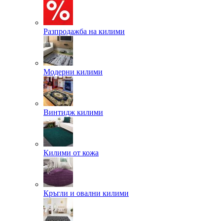
Разпродажба на килими
Модерни килими
Винтидж килими
Килими от кожа
Кръгли и овални килими