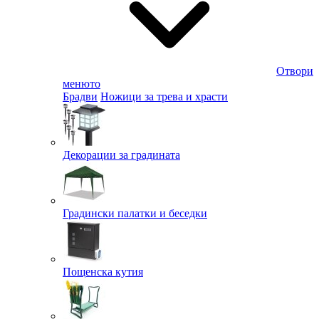
Отвори
менюто
Брадви
Ножици за трева и храсти
Декорации за градината
Градински палатки и беседки
Пощенска кутия