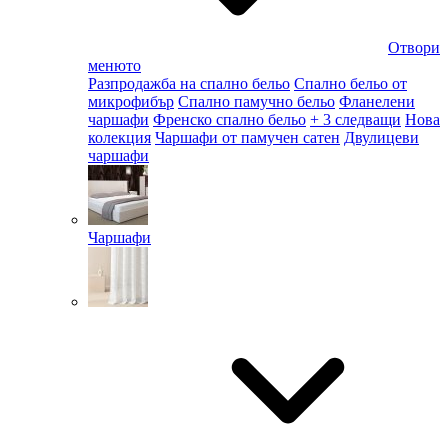
Отвори
менюто
Разпродажба на спално бельо
Спално бельо от
микрофибър
Спално памучно бельо
Фланелени
чаршафи
Френско спално бельо
+ 3 следващи
Нова
колекция
Чаршафи от памучен сатен
Двулицеви
чаршафи
Чаршафи