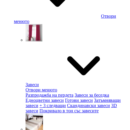
Отвори
менюто
Завеси
Отвори менюто
Разпродажба на пердета
Завеси за беседка
Едноцветни завеси
Готови завеси
Затъмняващи
завеси
+ 3 следващи
Скандинавски завеси
3D
завеси
Покривало в тон със завесите