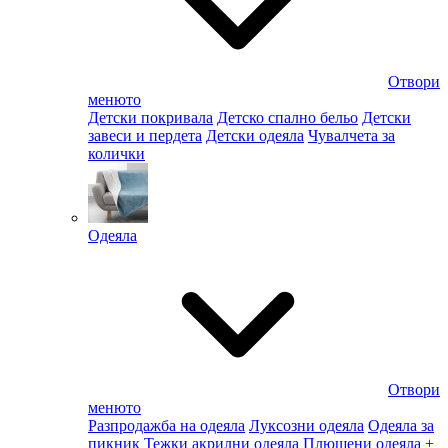
Отвори
менюто
Детски покривала
Детско спално бельо
Детски
завеси и пердета
Детски одеяла
Чувалчета за
колички
Одеяла
Отвори
менюто
Разпродажба на одеяла
Луксозни одеяла
Одеяла за
пикник
Тежки акрилни одеяла
Плюшени одеяла
+