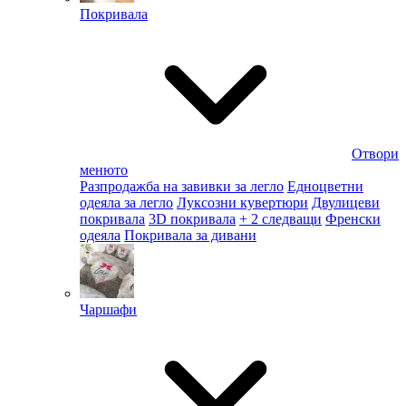
Покривала
Отвори
менюто
Разпродажба на завивки за легло
Едноцветни
одеяла за легло
Луксозни кувертюри
Двулицеви
покривала
3D покривала
+ 2 следващи
Френски
одеяла
Покривала за дивани
Чаршафи