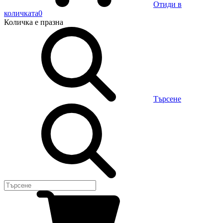
Отиди в
количката
0
Количка
е празна
Търсене