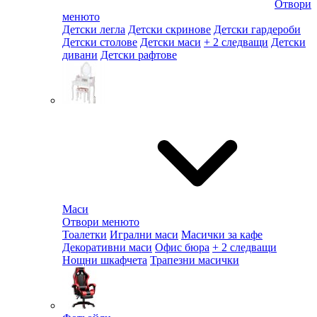
Отвори
менюто
Детски легла
Детски скринове
Детски гардероби
Детски столове
Детски маси
+ 2 следващи
Детски
дивани
Детски рафтове
Маси
Отвори менюто
Тоалетки
Игрални маси
Масички за кафе
Декоративни маси
Офис бюра
+ 2 следващи
Нощни шкафчета
Трапезни масички