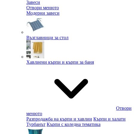
Завеси
Отвори менюто
Модерни завеси
Възглавници за стол
Хавлиени кърпи и кърпи за баня
Отвори
менюто
Разпродажба на кърпи и хавлии
Кърпи и халати
Турбанът
Кърпи с коледна тематика