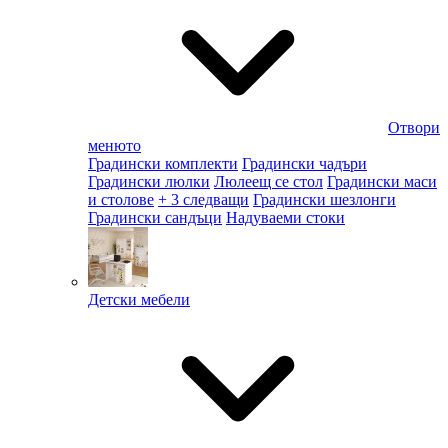
Отвори
менюто
Градински комплекти
Градински чадъри
Градински люлки
Люлеещ се стол
Градински маси
и столове
+ 3 следващи
Градински шезлонги
Градински сандъци
Надуваеми стоки
Детски мебели