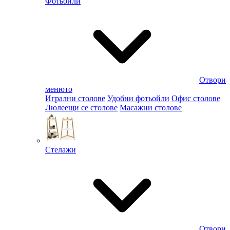
Фотьойли
Отвори
менюто
Игрални столове
Удобни фотьойли
Офис столове
Люлеещи се столове
Масажни столове
Стелажи
Отвори