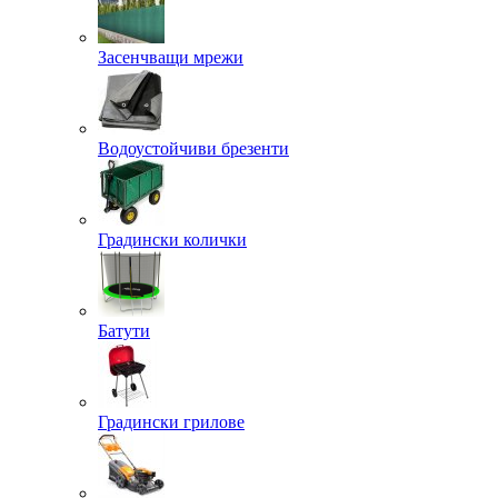
Засенчващи мрежи
Водоустойчиви брезенти
Градински колички
Батути
Градински грилове