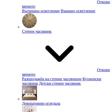
Отвори
менюто
Вътрешно осветление
Външно осветление
Стенен часовник
Отвори
менюто
Разпродажба на стенни часовници
Кухненски
часовник
Детски стенен часовник
Декоративни огледала