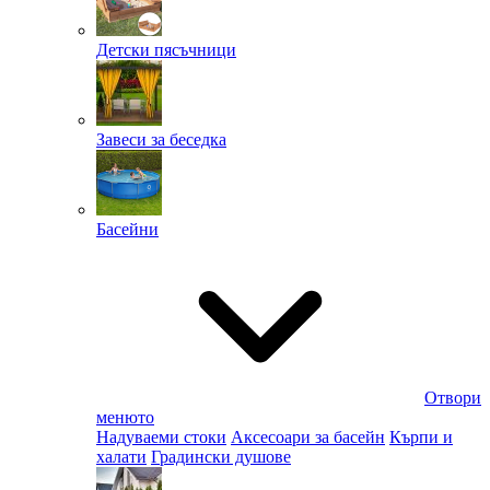
Детски пясъчници
Завеси за беседка
Басейни
Отвори
менюто
Надуваеми стоки
Аксесоари за басейн
Кърпи и
халати
Градински душове