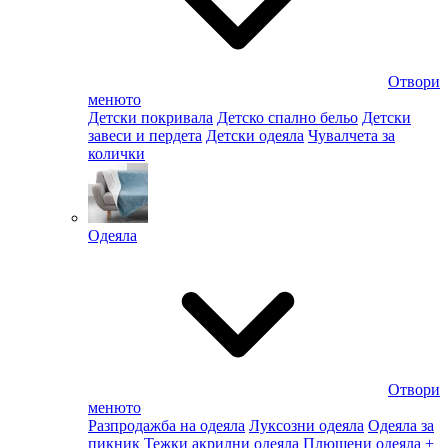
Отвори
менюто
Детски покривала
Детско спално бельо
Детски
завеси и пердета
Детски одеяла
Чувалчета за
колички
Одеяла
Отвори
менюто
Разпродажба на одеяла
Луксозни одеяла
Одеяла за
пикник
Тежки акрилни одеяла
Плюшени одеяла
+