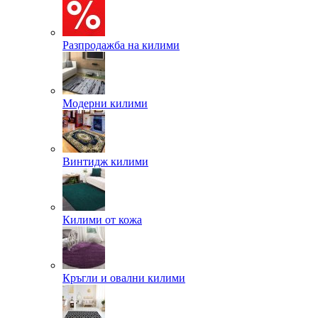
Разпродажба на килими
Модерни килими
Винтидж килими
Килими от кожа
Кръгли и овални килими