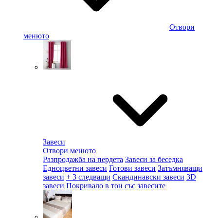
Отвори
менюто
Завеси
Отвори менюто
Разпродажба на пердета
Завеси за беседка
Едноцветни завеси
Готови завеси
Затъмняващи
завеси
+ 3 следващи
Скандинавски завеси
3D
завеси
Покривало в тон със завесите