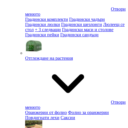
Отвори
менюто
Градински комплекти
Градински чадъри
Градински люлки
Градински шезлонги
Люлеещ се
стол
+ 3 следващи
Градински маси и столове
Градински пейки
Градински сандъци
Отглеждане на растения
Отвори
менюто
Оранжерии от фолио
Фолио за оранжерии
Повдигнати лехи
Саксии