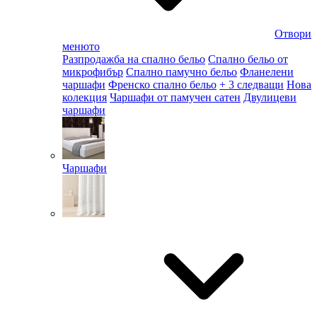
Отвори
менюто
Разпродажба на спално бельо
Спално бельо от
микрофибър
Спално памучно бельо
Фланелени
чаршафи
Френско спално бельо
+ 3 следващи
Нова
колекция
Чаршафи от памучен сатен
Двулицеви
чаршафи
Чаршафи