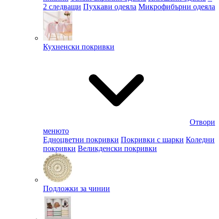
2 следващи
Пухкави одеяла
Микрофибърни одеяла
Кухненски покривки
Отвори
менюто
Едноцветни покривки
Покривки с шарки
Коледни
покривки
Великденски покривки
Подложки за чинии