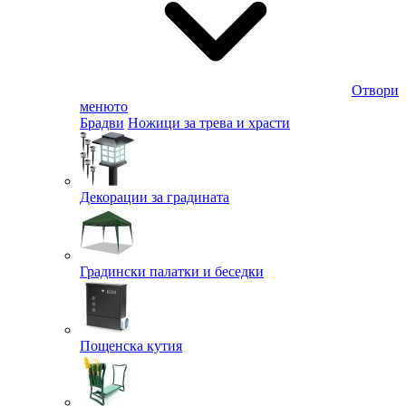
Отвори
менюто
Брадви
Ножици за трева и храсти
Декорации за градината
Градински палатки и беседки
Пощенска кутия