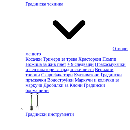
Градинска техника
Отвори
менюто
Косачки
Тримери за трева
Храсторези
Помпи
Ножица за жив плет
+ 9 следващи
Прахосмукачки
и вентилатори за градински листа
Верижни
триони
Скарификатори
Култиватори
Градински
пръскачки
Водоструйки
Маркучи и колички за
маркучи
Дробилки за Клони
Градински
бормашини
Градински инструменти