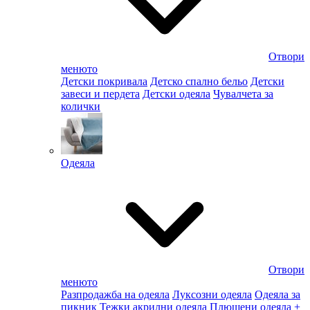
Отвори
менюто
Детски покривала
Детско спално бельо
Детски
завеси и пердета
Детски одеяла
Чувалчета за
колички
Одеяла
Отвори
менюто
Разпродажба на одеяла
Луксозни одеяла
Одеяла за
пикник
Тежки акрилни одеяла
Плюшени одеяла
+