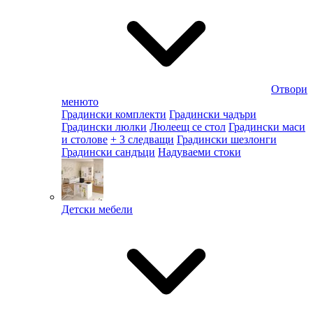
Отвори
менюто
Градински комплекти
Градински чадъри
Градински люлки
Люлеещ се стол
Градински маси
и столове
+ 3 следващи
Градински шезлонги
Градински сандъци
Надуваеми стоки
Детски мебели