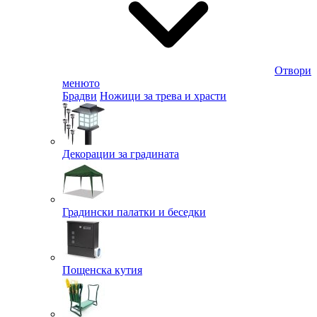
Отвори
менюто
Брадви
Ножици за трева и храсти
Декорации за градината
Градински палатки и беседки
Пощенска кутия