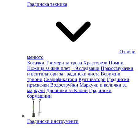
Градинска техника
Отвори
менюто
Косачки
Тримери за трева
Храсторези
Помпи
Ножица за жив плет
+ 9 следващи
Прахосмукачки
и вентилатори за градински листа
Верижни
триони
Скарификатори
Култиватори
Градински
пръскачки
Водоструйки
Маркучи и колички за
маркучи
Дробилки за Клони
Градински
бормашини
Градински инструменти