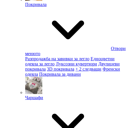
Покривала
Отвори
менюто
Разпродажба на завивки за легло
Едноцветни
одеяла за легло
Луксозни кувертюри
Двулицеви
покривала
3D покривала
+ 2 следващи
Френски
одеяла
Покривала за дивани
Чаршафи