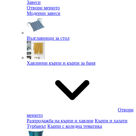
Завеси
Отвори менюто
Модерни завеси
Възглавници за стол
Хавлиени кърпи и кърпи за баня
Отвори
менюто
Разпродажба на кърпи и хавлии
Кърпи и халати
Турбанът
Кърпи с коледна тематика