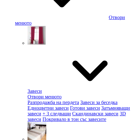
Отвори
менюто
Завеси
Отвори менюто
Разпродажба на пердета
Завеси за беседка
Едноцветни завеси
Готови завеси
Затъмняващи
завеси
+ 3 следващи
Скандинавски завеси
3D
завеси
Покривало в тон със завесите