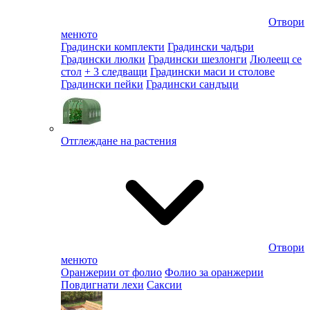
Отвори
менюто
Градински комплекти
Градински чадъри
Градински люлки
Градински шезлонги
Люлеещ се
стол
+ 3 следващи
Градински маси и столове
Градински пейки
Градински сандъци
Отглеждане на растения
Отвори
менюто
Оранжерии от фолио
Фолио за оранжерии
Повдигнати лехи
Саксии