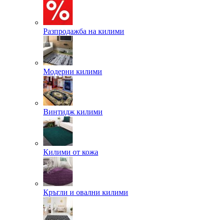
Разпродажба на килими
Модерни килими
Винтидж килими
Килими от кожа
Кръгли и овални килими