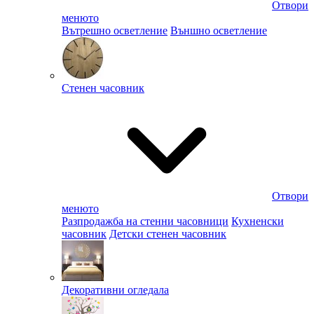
Отвори
менюто
Вътрешно осветление
Външно осветление
Стенен часовник
Отвори
менюто
Разпродажба на стенни часовници
Кухненски
часовник
Детски стенен часовник
Декоративни огледала