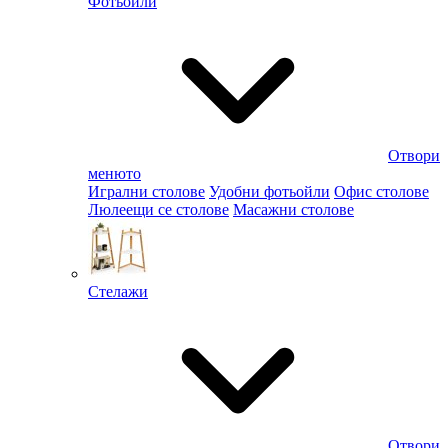
Фотьойли
Отвори
менюто
Игрални столове
Удобни фотьойли
Офис столове
Люлеещи се столове
Масажни столове
Стелажи
Отвори