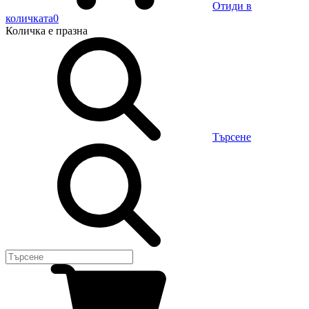
Отиди в
количката
0
Количка
е празна
Търсене