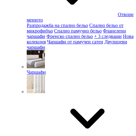
Отвори
менюто
Разпродажба на спално бельо
Спално бельо от
микрофибър
Спално памучно бельо
Фланелени
чаршафи
Френско спално бельо
+ 3 следващи
Нова
колекция
Чаршафи от памучен сатен
Двулицеви
чаршафи
Чаршафи