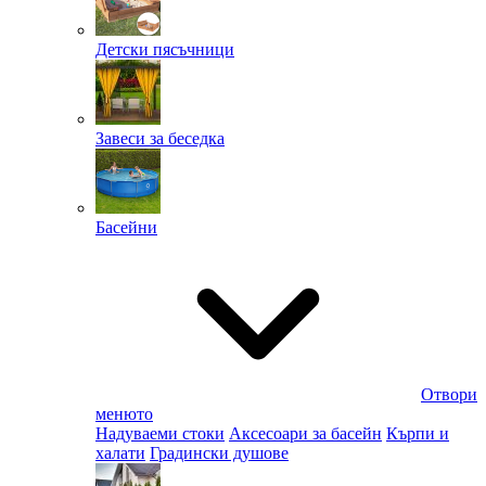
Детски пясъчници
Завеси за беседка
Басейни
Отвори
менюто
Надуваеми стоки
Аксесоари за басейн
Кърпи и
халати
Градински душове