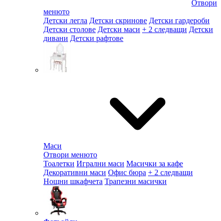
Отвори
менюто
Детски легла
Детски скринове
Детски гардероби
Детски столове
Детски маси
+ 2 следващи
Детски
дивани
Детски рафтове
Маси
Отвори менюто
Тоалетки
Игрални маси
Масички за кафе
Декоративни маси
Офис бюра
+ 2 следващи
Нощни шкафчета
Трапезни масички