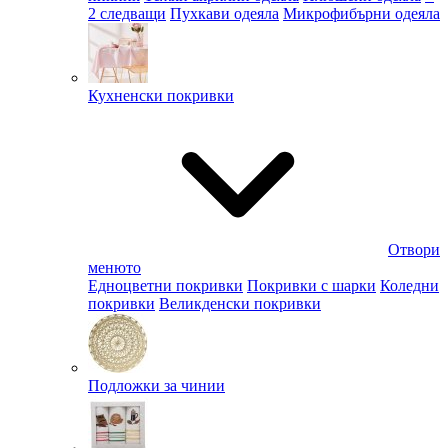
2 следващи
Пухкави одеяла
Микрофибърни одеяла
Кухненски покривки
Отвори
менюто
Едноцветни покривки
Покривки с шарки
Коледни
покривки
Великденски покривки
Подложки за чинии