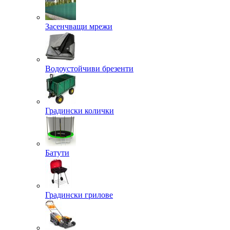
Засенчващи мрежи
Водоустойчиви брезенти
Градински колички
Батути
Градински грилове