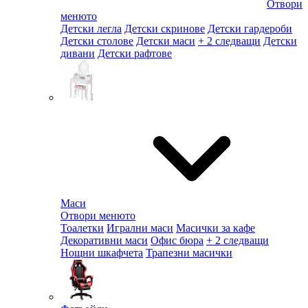
Отвори
менюто
Детски легла
Детски скринове
Детски гардероби
Детски столове
Детски маси
+ 2 следващи
Детски
дивани
Детски рафтове
Маси
Отвори менюто
Тоалетки
Игрални маси
Масички за кафе
Декоративни маси
Офис бюра
+ 2 следващи
Нощни шкафчета
Трапезни масички