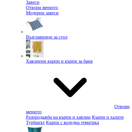
Завеси
Отвори менюто
Модерни завеси
Възглавници за стол
Хавлиени кърпи и кърпи за баня
Отвори
менюто
Разпродажба на кърпи и хавлии
Кърпи и халати
Турбанът
Кърпи с коледна тематика