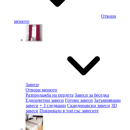
Отвори
менюто
Завеси
Отвори менюто
Разпродажба на пердета
Завеси за беседка
Едноцветни завеси
Готови завеси
Затъмняващи
завеси
+ 3 следващи
Скандинавски завеси
3D
завеси
Покривало в тон със завесите