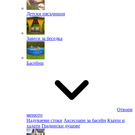
Детски пясъчници
Завеси за беседка
Басейни
Отвори
менюто
Надуваеми стоки
Аксесоари за басейн
Кърпи и
халати
Градински душове