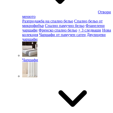
Отвори
менюто
Разпродажба на спално бельо
Спално бельо от
микрофибър
Спално памучно бельо
Фланелени
чаршафи
Френско спално бельо
+ 3 следващи
Нова
колекция
Чаршафи от памучен сатен
Двулицеви
чаршафи
Чаршафи