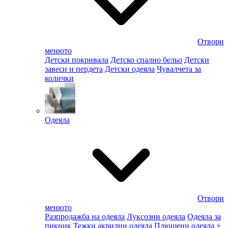
Отвори
менюто
Детски покривала
Детско спално бельо
Детски
завеси и пердета
Детски одеяла
Чувалчета за
колички
Одеяла
Отвори
менюто
Разпродажба на одеяла
Луксозни одеяла
Одеяла за
пикник
Тежки акрилни одеяла
Плюшени одеяла
+