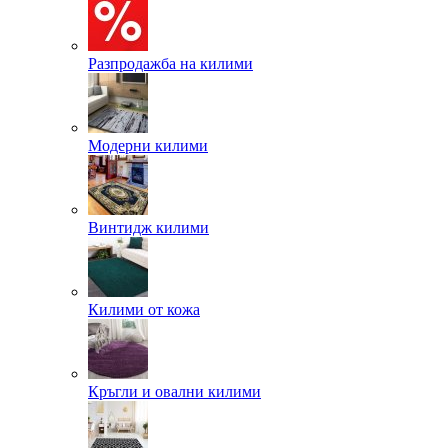
Разпродажба на килими
Модерни килими
Винтидж килими
Килими от кожа
Кръгли и овални килими