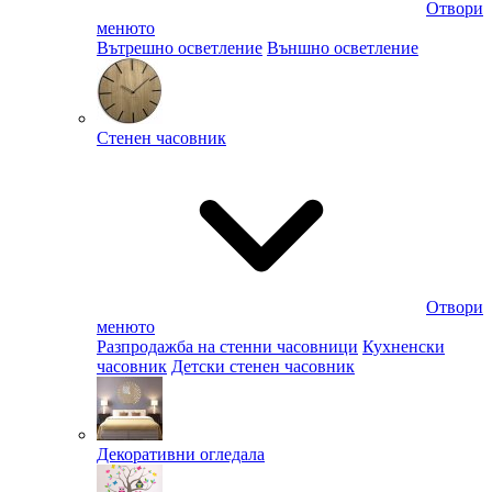
Отвори
менюто
Вътрешно осветление
Външно осветление
Стенен часовник
Отвори
менюто
Разпродажба на стенни часовници
Кухненски
часовник
Детски стенен часовник
Декоративни огледала