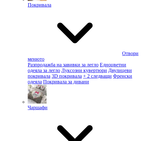
Покривала
Отвори
менюто
Разпродажба на завивки за легло
Едноцветни
одеяла за легло
Луксозни кувертюри
Двулицеви
покривала
3D покривала
+ 2 следващи
Френски
одеяла
Покривала за дивани
Чаршафи