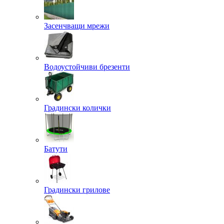
Засенчващи мрежи
Водоустойчиви брезенти
Градински колички
Батути
Градински грилове