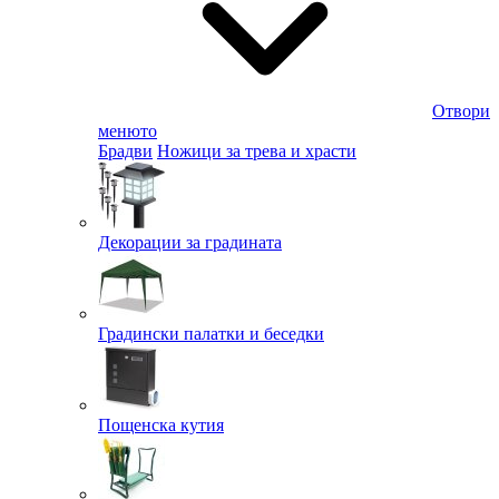
Отвори
менюто
Брадви
Ножици за трева и храсти
Декорации за градината
Градински палатки и беседки
Пощенска кутия