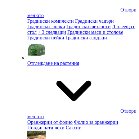
Отвори
менюто
Градински комплекти
Градински чадъри
Градински люлки
Градински шезлонги
Люлеещ се
стол
+ 3 следващи
Градински маси и столове
Градински пейки
Градински сандъци
Отглеждане на растения
Отвори
менюто
Оранжерии от фолио
Фолио за оранжерии
Повдигнати лехи
Саксии