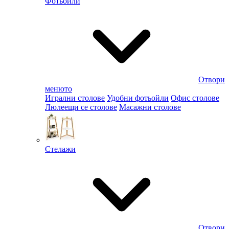
Фотьойли
Отвори
менюто
Игрални столове
Удобни фотьойли
Офис столове
Люлеещи се столове
Масажни столове
Стелажи
Отвори