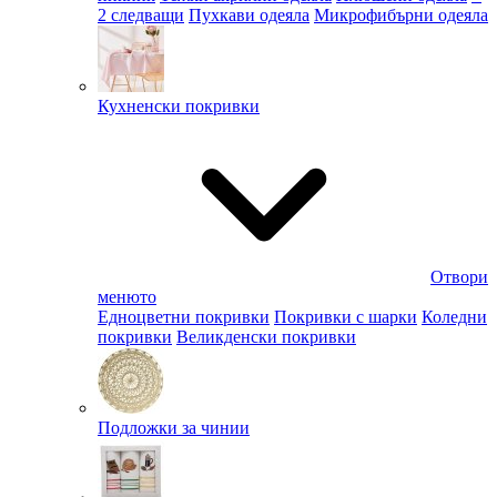
2 следващи
Пухкави одеяла
Микрофибърни одеяла
Кухненски покривки
Отвори
менюто
Едноцветни покривки
Покривки с шарки
Коледни
покривки
Великденски покривки
Подложки за чинии