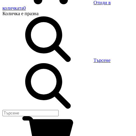
Отиди в
количката
0
Количка
е празна
Търсене