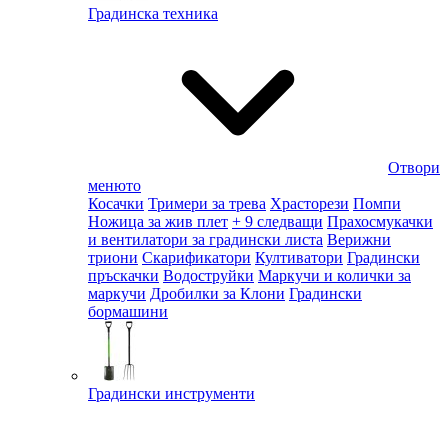
Градинска техника
Отвори
менюто
Косачки
Тримери за трева
Храсторези
Помпи
Ножица за жив плет
+ 9 следващи
Прахосмукачки
и вентилатори за градински листа
Верижни
триони
Скарификатори
Култиватори
Градински
пръскачки
Водоструйки
Маркучи и колички за
маркучи
Дробилки за Клони
Градински
бормашини
Градински инструменти