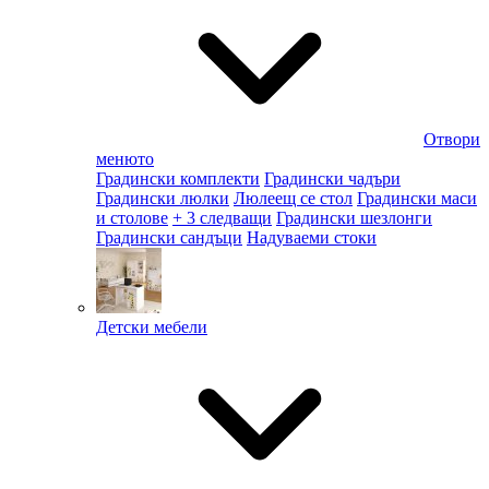
Отвори
менюто
Градински комплекти
Градински чадъри
Градински люлки
Люлеещ се стол
Градински маси
и столове
+ 3 следващи
Градински шезлонги
Градински сандъци
Надуваеми стоки
Детски мебели