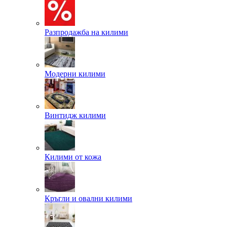
Разпродажба на килими
Модерни килими
Винтидж килими
Килими от кожа
Кръгли и овални килими