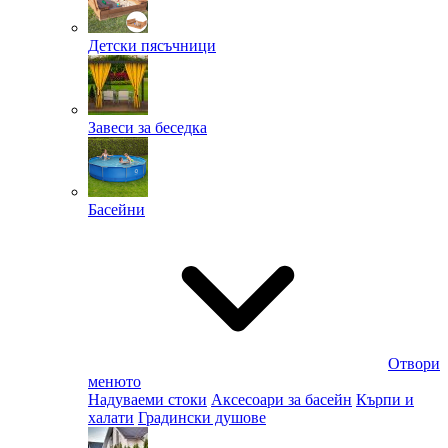
Детски пясъчници
Завеси за беседка
Басейни
Отвори
менюто
Надуваеми стоки
Аксесоари за басейн
Кърпи и
халати
Градински душове