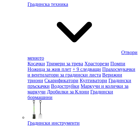
Градинска техника
Отвори
менюто
Косачки
Тримери за трева
Храсторези
Помпи
Ножица за жив плет
+ 9 следващи
Прахосмукачки
и вентилатори за градински листа
Верижни
триони
Скарификатори
Култиватори
Градински
пръскачки
Водоструйки
Маркучи и колички за
маркучи
Дробилки за Клони
Градински
бормашини
Градински инструменти