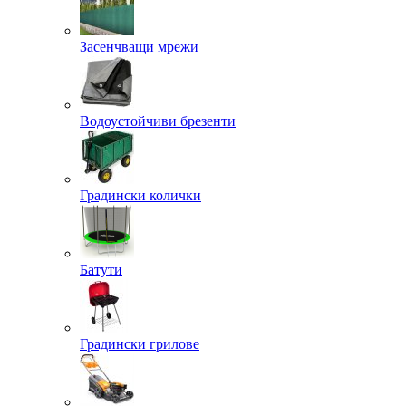
Засенчващи мрежи
Водоустойчиви брезенти
Градински колички
Батути
Градински грилове