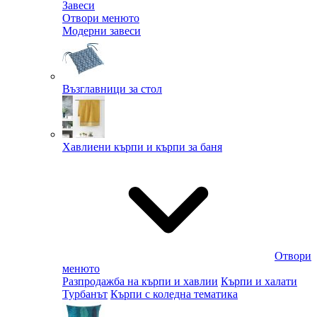
Завеси
Отвори менюто
Модерни завеси
Възглавници за стол
Хавлиени кърпи и кърпи за баня
Отвори
менюто
Разпродажба на кърпи и хавлии
Кърпи и халати
Турбанът
Кърпи с коледна тематика