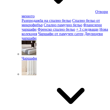
Отвори
менюто
Разпродажба на спално бельо
Спално бельо от
микрофибър
Спално памучно бельо
Фланелени
чаршафи
Френско спално бельо
+ 3 следващи
Нова
колекция
Чаршафи от памучен сатен
Двулицеви
чаршафи
Чаршафи