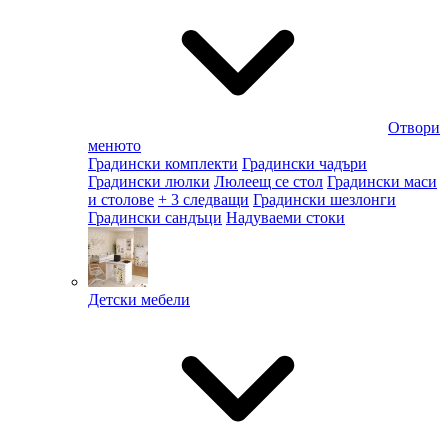
Отвори
менюто
Градински комплекти
Градински чадъри
Градински люлки
Люлеещ се стол
Градински маси
и столове
+ 3 следващи
Градински шезлонги
Градински сандъци
Надуваеми стоки
Детски мебели