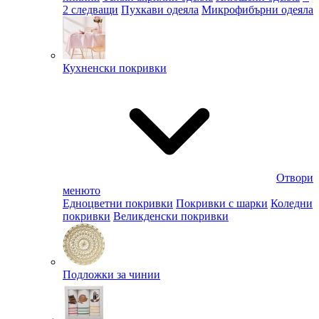
2 следващи
Пухкави одеяла
Микрофибърни одеяла
Кухненски покривки
Отвори
менюто
Едноцветни покривки
Покривки с шарки
Коледни
покривки
Великденски покривки
Подложки за чинии