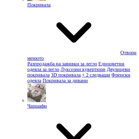
Покривала
Отвори
менюто
Разпродажба на завивки за легло
Едноцветни
одеяла за легло
Луксозни кувертюри
Двулицеви
покривала
3D покривала
+ 2 следващи
Френски
одеяла
Покривала за дивани
Чаршафи