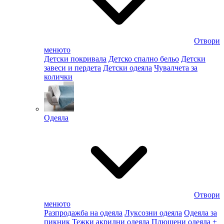
Отвори
менюто
Детски покривала
Детско спално бельо
Детски
завеси и пердета
Детски одеяла
Чувалчета за
колички
Одеяла
Отвори
менюто
Разпродажба на одеяла
Луксозни одеяла
Одеяла за
пикник
Тежки акрилни одеяла
Плюшени одеяла
+