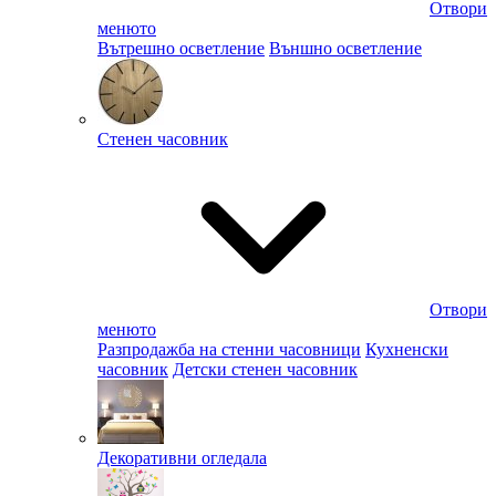
Отвори
менюто
Вътрешно осветление
Външно осветление
Стенен часовник
Отвори
менюто
Разпродажба на стенни часовници
Кухненски
часовник
Детски стенен часовник
Декоративни огледала