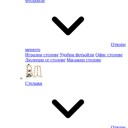
Фотьойли
Отвори
менюто
Игрални столове
Удобни фотьойли
Офис столове
Люлеещи се столове
Масажни столове
Стелажи
Отвори