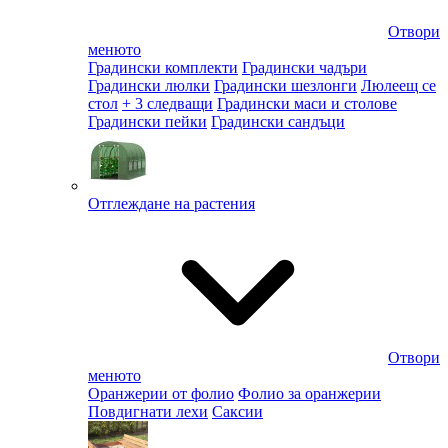
Отвори
менюто
Градински комплекти
Градински чадъри
Градински люлки
Градински шезлонги
Люлеещ се
стол
+ 3 следващи
Градински маси и столове
Градински пейки
Градински сандъци
Отглеждане на растения
Отвори
менюто
Оранжерии от фолио
Фолио за оранжерии
Повдигнати лехи
Саксии