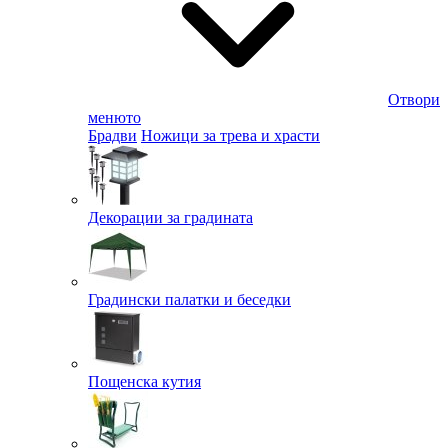
Отвори
менюто
Брадви
Ножици за трева и храсти
Декорации за градината
Градински палатки и беседки
Пощенска кутия