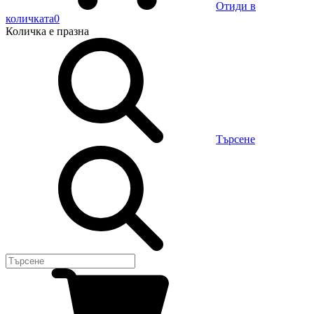
Отиди в
количката
0
Количка
е празна
Търсене