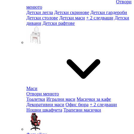
Отвори
менюто
Детски легла
Детски скринове
Детски гардероби
Детски столове
Детски маси
+ 2 следващи
Детски
дивани
Детски рафтове
Маси
Отвори менюто
Тоалетки
Игрални маси
Масички за кафе
Декоративни маси
Офис бюра
+ 2 следващи
Нощни шкафчета
Трапезни масички