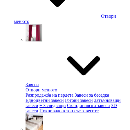
Отвори
менюто
Завеси
Отвори менюто
Разпродажба на пердета
Завеси за беседка
Едноцветни завеси
Готови завеси
Затъмняващи
завеси
+ 3 следващи
Скандинавски завеси
3D
завеси
Покривало в тон със завесите