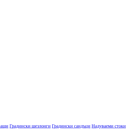
ващи
Градински шезлонги
Градински сандъци
Надуваеми стоки