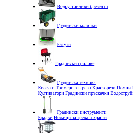
Водоустойчиви брезенти
Градински колички
Батути
Градински грилове
Градинска техника
Косачки
Тримери за трева
Храсторези
Помпи
Култиватори
Градински пръскачки
Водоструй
Градински инструменти
Брадви
Ножици за трева и храсти