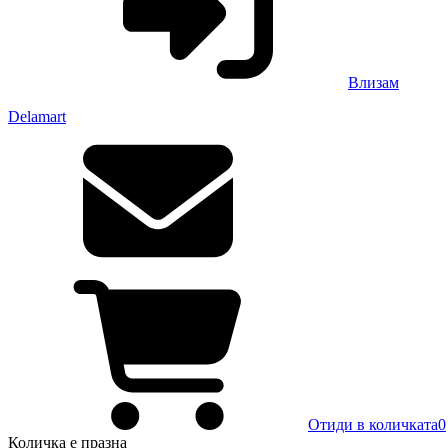
Влизам
Delamart
Отиди в количката
0
Количка
е празна