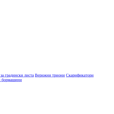
за градински листа
Верижни триони
Скарификатори
и бормашини