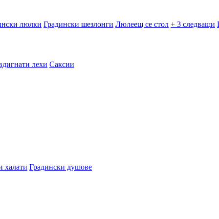
ински люлки
Градински шезлонги
Люлеещ се стол
+ 3 следващи
вдигнати лехи
Саксии
и халати
Градински душове