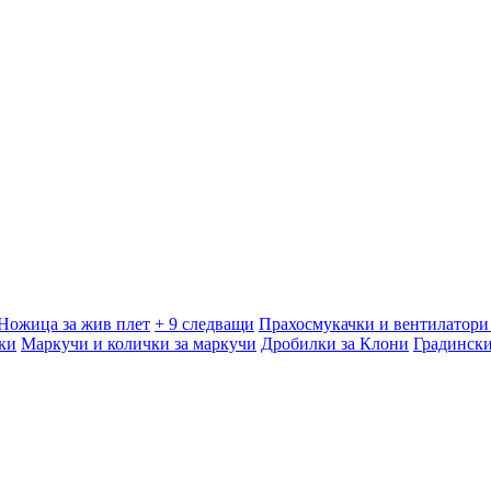
Ножица за жив плет
+ 9 следващи
Прахосмукачки и вентилатори 
ки
Маркучи и колички за маркучи
Дробилки за Клони
Градинск