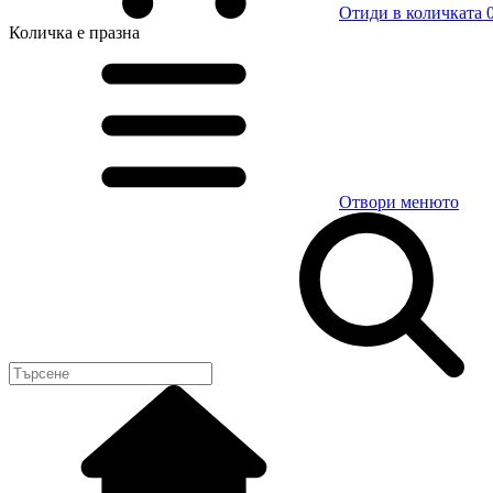
Отиди в количката
0
Количка
е празна
Отвори менюто