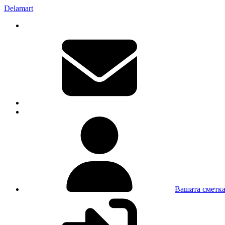
Delamart
Вашата сметк