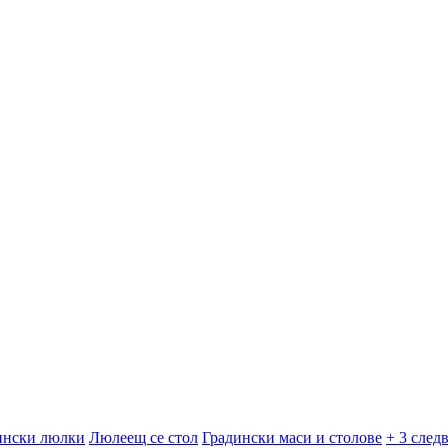
ински люлки
Люлеещ се стол
Градински маси и столове
+ 3 след