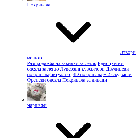
Покривала
Отвори
менюто
Разпродажба на завивки за легло
Едноцветни
одеяла за легло
Луксозни кувертюри
Двулицеви
покривала
(актуално)
3D покривала
+ 2 следващи
Френски одеяла
Покривала за дивани
Чаршафи