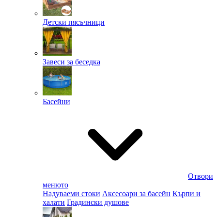
Детски пясъчници
Завеси за беседка
Басейни
Отвори
менюто
Надуваеми стоки
Аксесоари за басейн
Кърпи и
халати
Градински душове