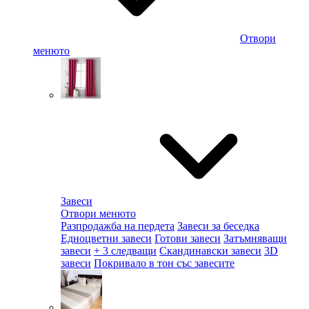
Отвори
менюто
Завеси
Отвори менюто
Разпродажба на пердета
Завеси за беседка
Едноцветни завеси
Готови завеси
Затъмняващи
завеси
+ 3 следващи
Скандинавски завеси
3D
завеси
Покривало в тон със завесите