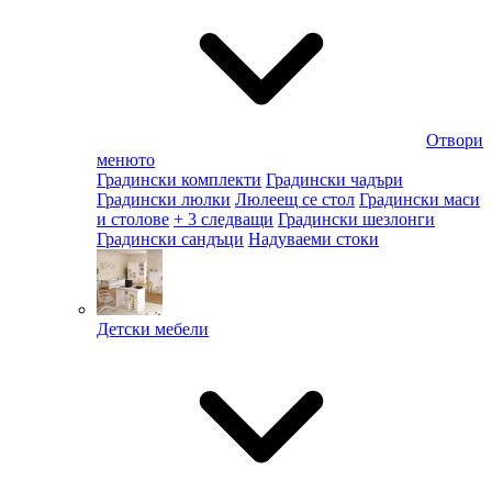
Отвори
менюто
Градински комплекти
Градински чадъри
Градински люлки
Люлеещ се стол
Градински маси
и столове
+ 3 следващи
Градински шезлонги
Градински сандъци
Надуваеми стоки
Детски мебели