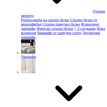
Отвори
менюто
Разпродажба на спално бельо
Спално бельо от
микрофибър
Спално памучно бельо
Фланелени
чаршафи
Френско спално бельо
+ 3 следващи
Нова
колекция
Чаршафи от памучен сатен
Двулицеви
чаршафи
Чаршафи