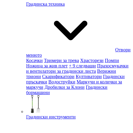
Градинска техника
Отвори
менюто
Косачки
Тримери за трева
Храсторези
Помпи
Ножица за жив плет
+ 9 следващи
Прахосмукачки
и вентилатори за градински листа
Верижни
триони
Скарификатори
Култиватори
Градински
пръскачки
Водоструйки
Маркучи и колички за
маркучи
Дробилки за Клони
Градински
бормашини
Градински инструменти