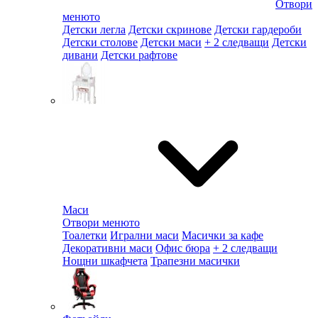
Отвори
менюто
Детски легла
Детски скринове
Детски гардероби
Детски столове
Детски маси
+ 2 следващи
Детски
дивани
Детски рафтове
Маси
Отвори менюто
Тоалетки
Игрални маси
Масички за кафе
Декоративни маси
Офис бюра
+ 2 следващи
Нощни шкафчета
Трапезни масички