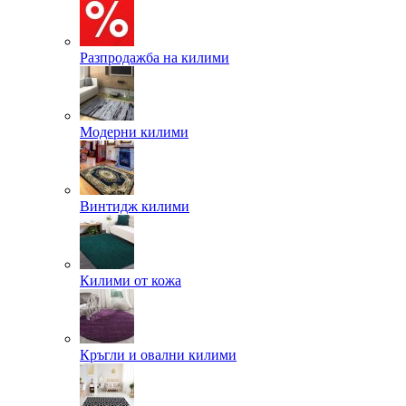
Разпродажба на килими
Модерни килими
Винтидж килими
Килими от кожа
Кръгли и овални килими