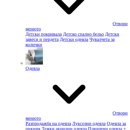
Отвори
менюто
Детски покривала
Детско спално бельо
Детски
завеси и пердета
Детски одеяла
Чувалчета за
колички
Одеяла
Отвори
менюто
Разпродажба на одеяла
Луксозни одеяла
Одеяла за
пикник
Тежки акрилни одеяла
Плюшени одеяла
+