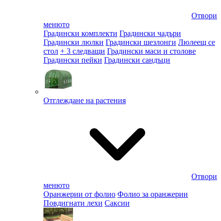
Отвори
менюто
Градински комплекти
Градински чадъри
Градински люлки
Градински шезлонги
Люлеещ се
стол
+ 3 следващи
Градински маси и столове
Градински пейки
Градински сандъци
Отглеждане на растения
Отвори
менюто
Оранжерии от фолио
Фолио за оранжерии
Повдигнати лехи
Саксии