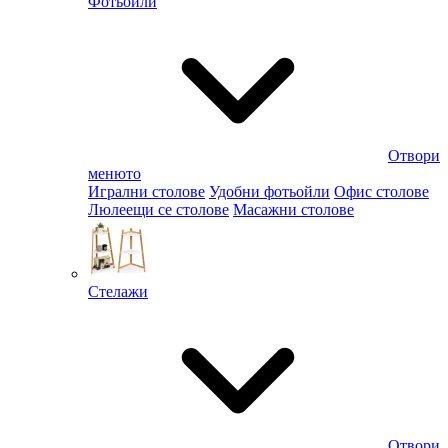
Фотьойли
Отвори
менюто
Игрални столове
Удобни фотьойли
Офис столове
Люлеещи се столове
Масажни столове
Стелажи
Отвори