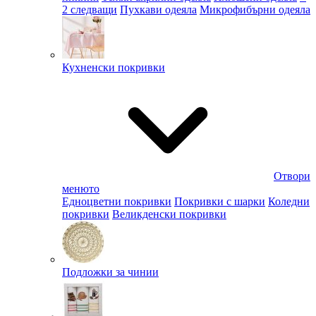
2 следващи
Пухкави одеяла
Микрофибърни одеяла
Кухненски покривки
Отвори
менюто
Едноцветни покривки
Покривки с шарки
Коледни
покривки
Великденски покривки
Подложки за чинии