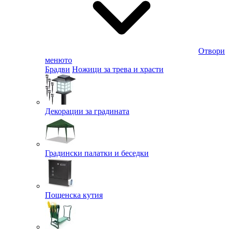
Отвори
менюто
Брадви
Ножици за трева и храсти
Декорации за градината
Градински палатки и беседки
Пощенска кутия