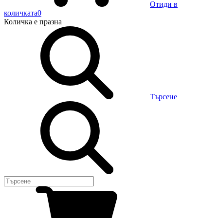
Отиди в
количката
0
Количка
е празна
Търсене