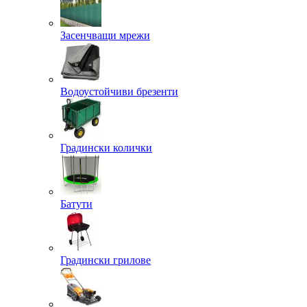
Засенчващи мрежи
Водоустойчиви брезенти
Градински колички
Батути
Градински грилове