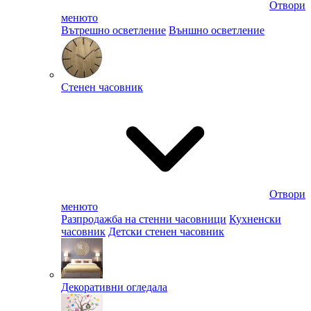
Отвори
менюто
Вътрешно осветление
Външно осветление
Стенен часовник
Отвори
менюто
Разпродажба на стенни часовници
Кухненски
часовник
Детски стенен часовник
Декоративни огледала