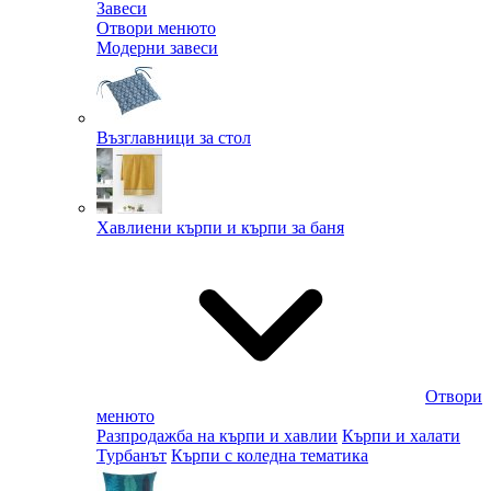
Завеси
Отвори менюто
Модерни завеси
Възглавници за стол
Хавлиени кърпи и кърпи за баня
Отвори
менюто
Разпродажба на кърпи и хавлии
Кърпи и халати
Турбанът
Кърпи с коледна тематика