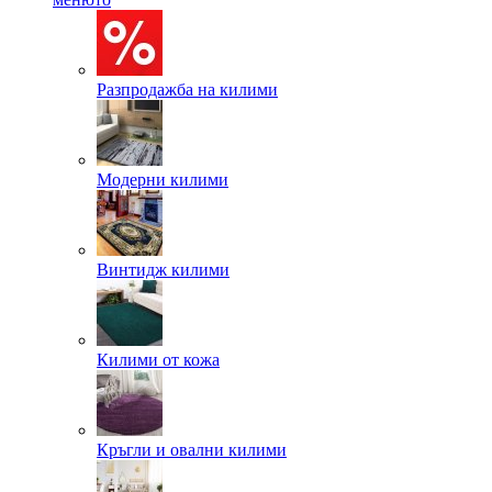
Разпродажба на килими
Модерни килими
Винтидж килими
Килими от кожа
Кръгли и овални килими