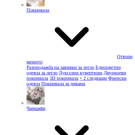
Покривала
Отвори
менюто
Разпродажба на завивки за легло
Едноцветни
одеяла за легло
Луксозни кувертюри
Двулицеви
покривала
3D покривала
+ 2 следващи
Френски
одеяла
Покривала за дивани
Чаршафи