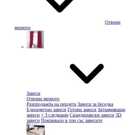
Отвори
менюто
Завеси
Отвори менюто
Разпродажба на пердета
Завеси за беседка
Едноцветни завеси
Готови завеси
Затъмняващи
завеси
+ 3 следващи
Скандинавски завеси
3D
завеси
Покривало в тон със завесите