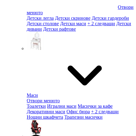
Отвори
менюто
Детски легла
Детски скринове
Детски гардероби
Детски столове
Детски маси
+ 2 следващи
Детски
дивани
Детски рафтове
Маси
Отвори менюто
Тоалетки
Игрални маси
Масички за кафе
Декоративни маси
Офис бюра
+ 2 следващи
Нощни шкафчета
Трапезни масички