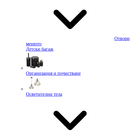
Отвори
менюто
Детски багаж
Организация и почистване
Осветителни тела