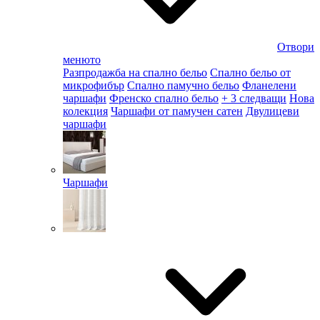
Отвори
менюто
Разпродажба на спално бельо
Спално бельо от
микрофибър
Спално памучно бельо
Фланелени
чаршафи
Френско спално бельо
+ 3 следващи
Нова
колекция
Чаршафи от памучен сатен
Двулицеви
чаршафи
Чаршафи