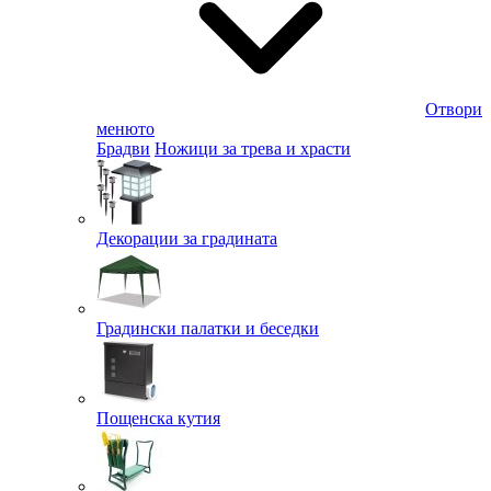
Отвори
менюто
Брадви
Ножици за трева и храсти
Декорации за градината
Градински палатки и беседки
Пощенска кутия