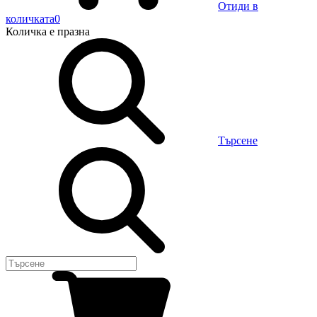
Отиди в
количката
0
Количка
е празна
Търсене