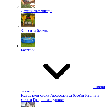
Детски пясъчници
Завеси за беседка
Басейни
Отвори
менюто
Надуваеми стоки
Аксесоари за басейн
Кърпи и
халати
Градински душове