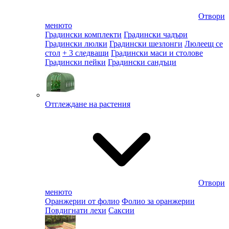
Отвори
менюто
Градински комплекти
Градински чадъри
Градински люлки
Градински шезлонги
Люлеещ се
стол
+ 3 следващи
Градински маси и столове
Градински пейки
Градински сандъци
Отглеждане на растения
Отвори
менюто
Оранжерии от фолио
Фолио за оранжерии
Повдигнати лехи
Саксии