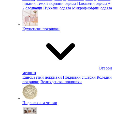
пикник
Тежки акрилни одеяла
Плюшени одеяла
+
2 следващи
Пухкави одеяла
Микрофибърни одеяла
Кухненски покривки
Отвори
менюто
Едноцветни покривки
Покривки с шарки
Коледни
покривки
Великденски покривки
Подложки за чинии