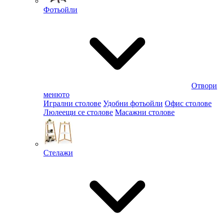
Фотьойли
Отвори
менюто
Игрални столове
Удобни фотьойли
Офис столове
Люлеещи се столове
Масажни столове
Стелажи