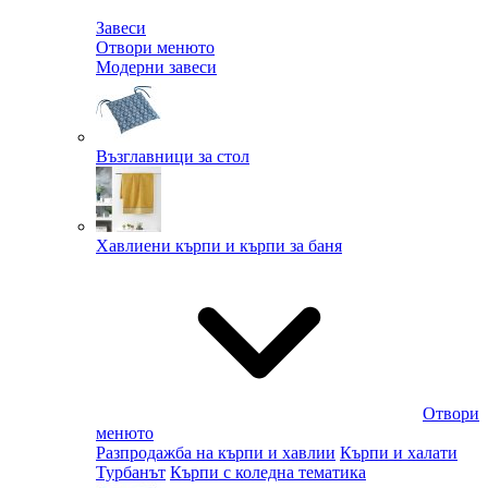
Завеси
Отвори менюто
Модерни завеси
Възглавници за стол
Хавлиени кърпи и кърпи за баня
Отвори
менюто
Разпродажба на кърпи и хавлии
Кърпи и халати
Турбанът
Кърпи с коледна тематика