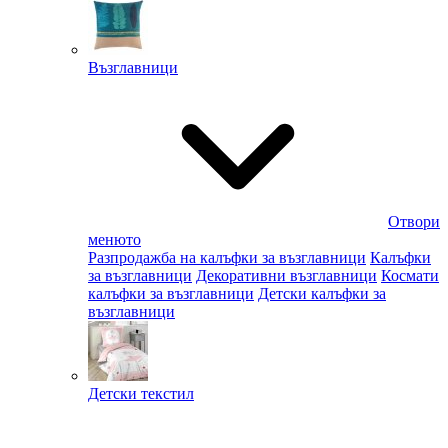
Възглавници
Отвори
менюто
Разпродажба на калъфки за възглавници
Калъфки
за възглавници
Декоративни възглавници
Космати
калъфки за възглавници
Детски калъфки за
възглавници
Детски текстил