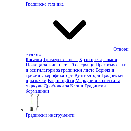
Градинска техника
Отвори
менюто
Косачки
Тримери за трева
Храсторези
Помпи
Ножица за жив плет
+ 9 следващи
Прахосмукачки
и вентилатори за градински листа
Верижни
триони
Скарификатори
Култиватори
Градински
пръскачки
Водоструйки
Маркучи и колички за
маркучи
Дробилки за Клони
Градински
бормашини
Градински инструменти