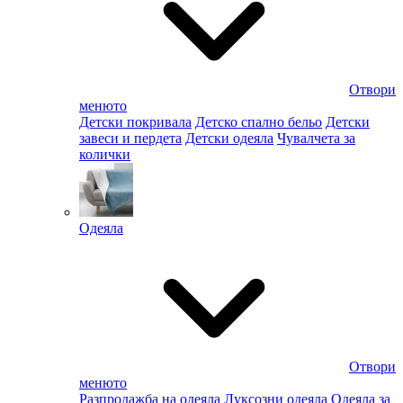
Отвори
менюто
Детски покривала
Детско спално бельо
Детски
завеси и пердета
Детски одеяла
Чувалчета за
колички
Одеяла
Отвори
менюто
Разпродажба на одеяла
Луксозни одеяла
Одеяла за