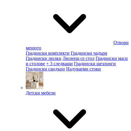
Отвори
менюто
Градински комплекти
Градински чадъри
Градински люлки
Люлеещ се стол
Градински маси
и столове
+ 3 следващи
Градински шезлонги
Градински сандъци
Надуваеми стоки
Детски мебели