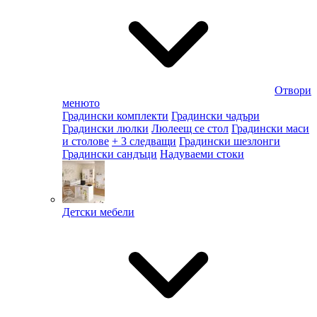
Отвори
менюто
Градински комплекти
Градински чадъри
Градински люлки
Люлеещ се стол
Градински маси
и столове
+ 3 следващи
Градински шезлонги
Градински сандъци
Надуваеми стоки
Детски мебели