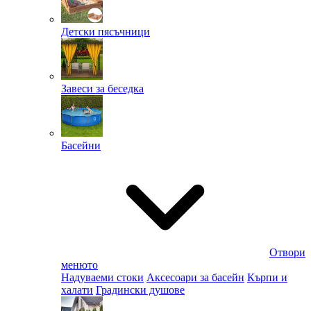
Детски пясъчници
Завеси за беседка
Басейни
Отвори
менюто
Надуваеми стоки
Аксесоари за басейн
Кърпи и
халати
Градински душове