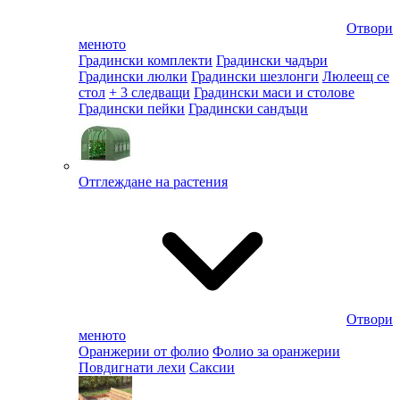
Отвори
менюто
Градински комплекти
Градински чадъри
Градински люлки
Градински шезлонги
Люлеещ се
стол
+ 3 следващи
Градински маси и столове
Градински пейки
Градински сандъци
Отглеждане на растения
Отвори
менюто
Оранжерии от фолио
Фолио за оранжерии
Повдигнати лехи
Саксии