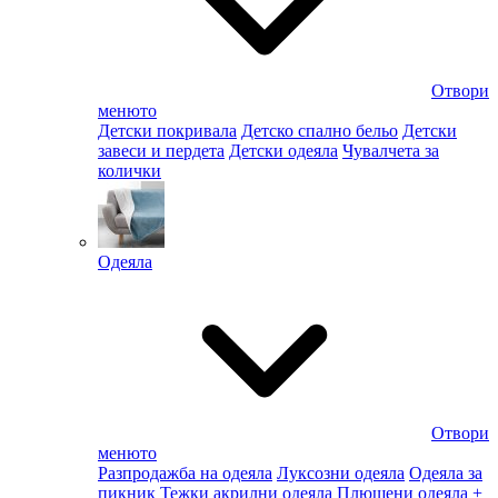
Отвори
менюто
Детски покривала
Детско спално бельо
Детски
завеси и пердета
Детски одеяла
Чувалчета за
колички
Одеяла
Отвори
менюто
Разпродажба на одеяла
Луксозни одеяла
Одеяла за
пикник
Тежки акрилни одеяла
Плюшени одеяла
+