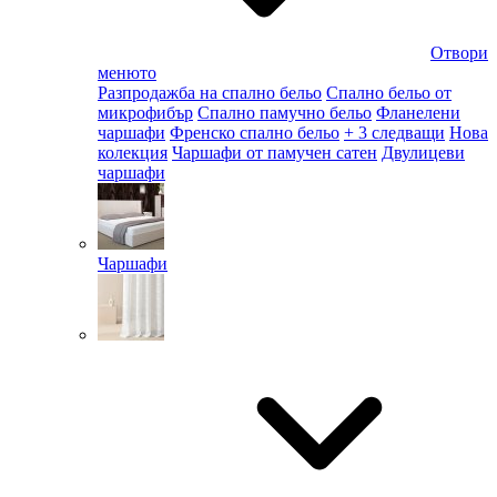
Отвори
менюто
Разпродажба на спално бельо
Спално бельо от
микрофибър
Спално памучно бельо
Фланелени
чаршафи
Френско спално бельо
+ 3 следващи
Нова
колекция
Чаршафи от памучен сатен
Двулицеви
чаршафи
Чаршафи