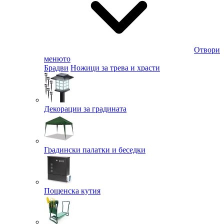
Отвори
менюто
Брадви
Ножици за трева и храсти
Декорации за градината
Градински палатки и беседки
Пощенска кутия