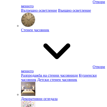
Отвори
менюто
Вътрешно осветление
Външно осветление
Стенен часовник
Отвори
менюто
Разпродажба на стенни часовници
Кухненски
часовник
Детски стенен часовник
Декоративни огледала