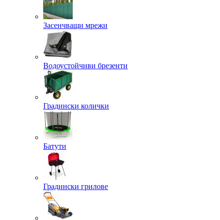
Засенчващи мрежи
Водоустойчиви брезенти
Градински колички
Батути
Градински грилове