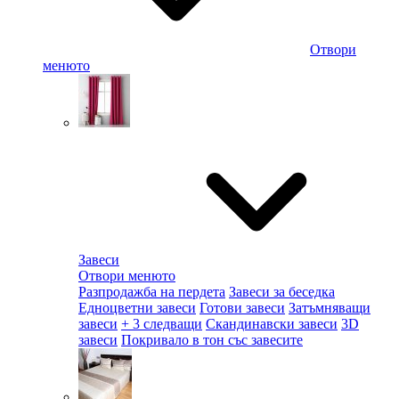
Отвори
менюто
Завеси
Отвори менюто
Разпродажба на пердета
Завеси за беседка
Едноцветни завеси
Готови завеси
Затъмняващи
завеси
+ 3 следващи
Скандинавски завеси
3D
завеси
Покривало в тон със завесите