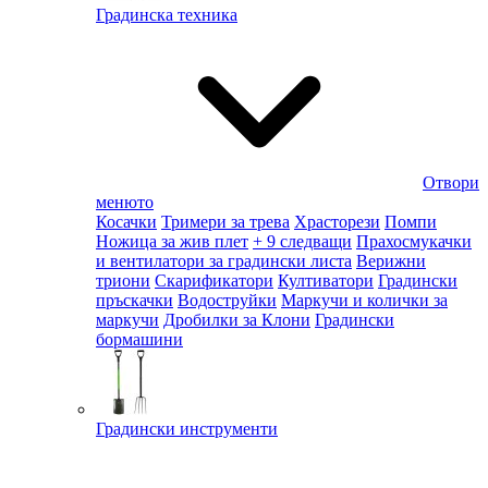
Градинска техника
Отвори
менюто
Косачки
Тримери за трева
Храсторези
Помпи
Ножица за жив плет
+ 9 следващи
Прахосмукачки
и вентилатори за градински листа
Верижни
триони
Скарификатори
Култиватори
Градински
пръскачки
Водоструйки
Маркучи и колички за
маркучи
Дробилки за Клони
Градински
бормашини
Градински инструменти