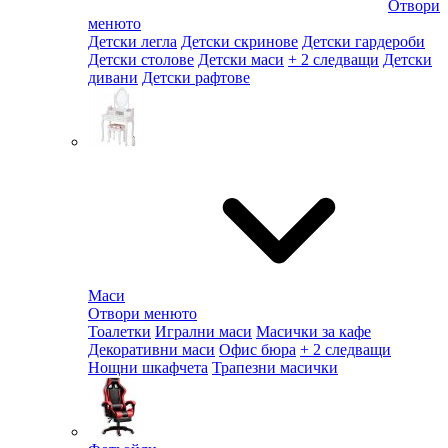
Отвори
менюто
Детски легла
Детски скринове
Детски гардероби
Детски столове
Детски маси
+ 2 следващи
Детски
дивани
Детски рафтове
Маси
Отвори менюто
Тоалетки
Игрални маси
Масички за кафе
Декоративни маси
Офис бюра
+ 2 следващи
Нощни шкафчета
Трапезни масички