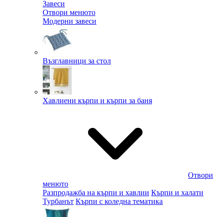
Завеси
Отвори менюто
Модерни завеси
Възглавници за стол
Хавлиени кърпи и кърпи за баня
Отвори
менюто
Разпродажба на кърпи и хавлии
Кърпи и халати
Турбанът
Кърпи с коледна тематика