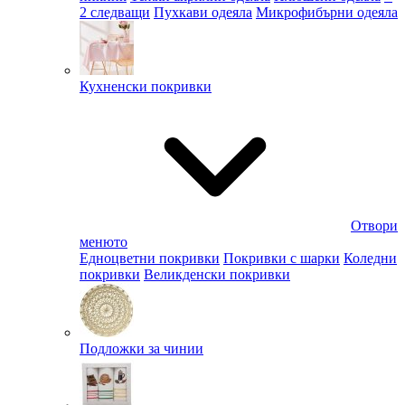
2 следващи
Пухкави одеяла
Микрофибърни одеяла
Кухненски покривки
Отвори
менюто
Едноцветни покривки
Покривки с шарки
Коледни
покривки
Великденски покривки
Подложки за чинии