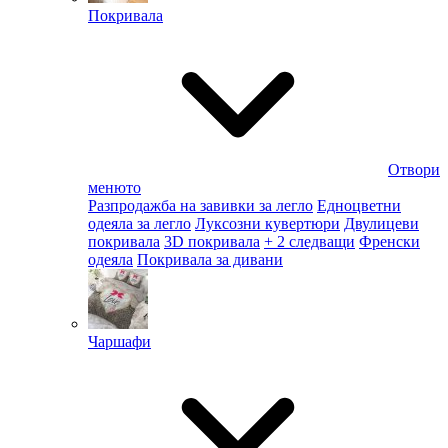
Покривала
Отвори
менюто
Разпродажба на завивки за легло
Едноцветни
одеяла за легло
Луксозни кувертюри
Двулицеви
покривала
3D покривала
+ 2 следващи
Френски
одеяла
Покривала за дивани
Чаршафи