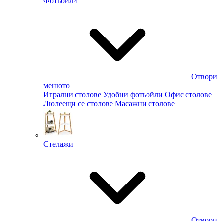
Фотьойли
Отвори
менюто
Игрални столове
Удобни фотьойли
Офис столове
Люлеещи се столове
Масажни столове
Стелажи
Отвори