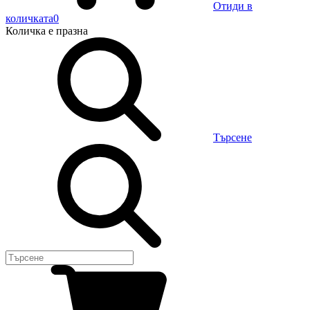
Отиди в
количката
0
Количка
е празна
Търсене