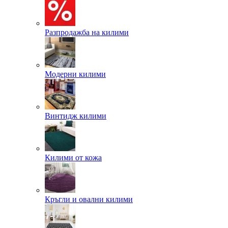
Разпродажба на килими
Модерни килими
Винтидж килими
Килими от кожа
Кръгли и овални килими