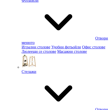
Фотьойли
Отвори
менюто
Игрални столове
Удобни фотьойли
Офис столове
Люлеещи се столове
Масажни столове
Стелажи
Отвори