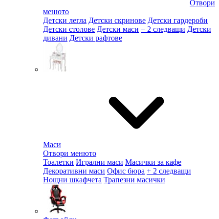
Отвори
менюто
Детски легла
Детски скринове
Детски гардероби
Детски столове
Детски маси
+ 2 следващи
Детски
дивани
Детски рафтове
Маси
Отвори менюто
Тоалетки
Игрални маси
Масички за кафе
Декоративни маси
Офис бюра
+ 2 следващи
Нощни шкафчета
Трапезни масички