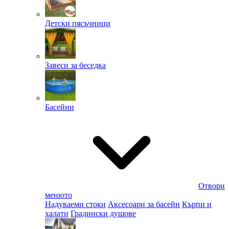
Детски пясъчници
Завеси за беседка
Басейни
Отвори
менюто
Надуваеми стоки
Аксесоари за басейн
Кърпи и
халати
Градински душове