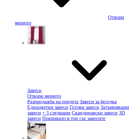
Отвори
менюто
Завеси
Отвори менюто
Разпродажба на пердета
Завеси за беседка
Едноцветни завеси
Готови завеси
Затъмняващи
завеси
+ 3 следващи
Скандинавски завеси
3D
завеси
Покривало в тон със завесите