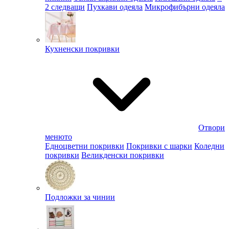
2 следващи
Пухкави одеяла
Микрофибърни одеяла
Кухненски покривки
Отвори
менюто
Едноцветни покривки
Покривки с шарки
Коледни
покривки
Великденски покривки
Подложки за чинии