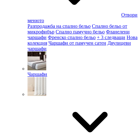
Отвори
менюто
Разпродажба на спално бельо
Спално бельо от
микрофибър
Спално памучно бельо
Фланелени
чаршафи
Френско спално бельо
+ 3 следващи
Нова
колекция
Чаршафи от памучен сатен
Двулицеви
чаршафи
Чаршафи