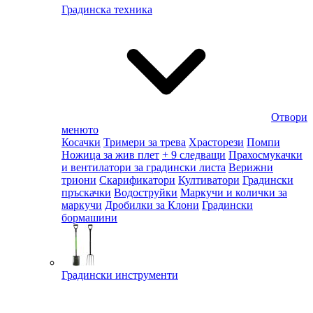
Градинска техника
Отвори
менюто
Косачки
Тримери за трева
Храсторези
Помпи
Ножица за жив плет
+ 9 следващи
Прахосмукачки
и вентилатори за градински листа
Верижни
триони
Скарификатори
Култиватори
Градински
пръскачки
Водоструйки
Маркучи и колички за
маркучи
Дробилки за Клони
Градински
бормашини
Градински инструменти