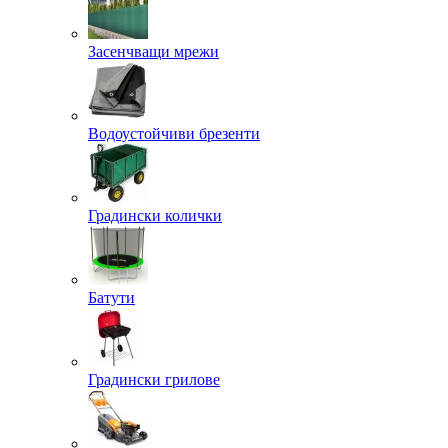
Засенчващи мрежи
Водоустойчиви брезенти
Градински колички
Батути
Градински грилове