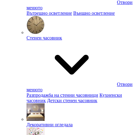
Отвори
менюто
Вътрешно осветление
Външно осветление
Стенен часовник
Отвори
менюто
Разпродажба на стенни часовници
Кухненски
часовник
Детски стенен часовник
Декоративни огледала