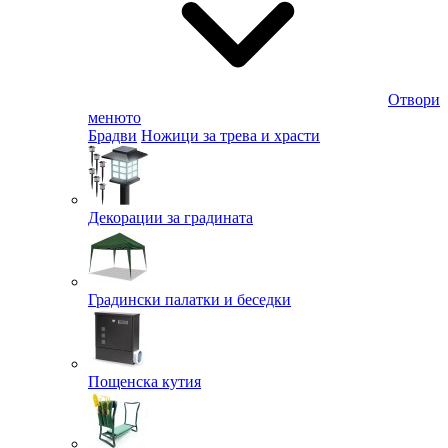
Отвори
менюто
Брадви
Ножици за трева и храсти
Декорации за градината
Градински палатки и беседки
Пощенска кутия