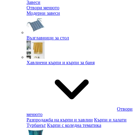
Завеси
Отвори менюто
Модерни завеси
Възглавници за стол
Хавлиени кърпи и кърпи за баня
Отвори
менюто
Разпродажба на кърпи и хавлии
Кърпи и халати
Турбанът
Кърпи с коледна тематика