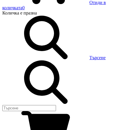
Отиди в
количката
0
Количка
е празна
Търсене