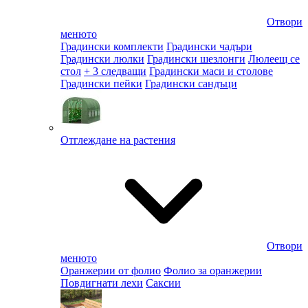
Отвори
менюто
Градински комплекти
Градински чадъри
Градински люлки
Градински шезлонги
Люлеещ се
стол
+ 3 следващи
Градински маси и столове
Градински пейки
Градински сандъци
Отглеждане на растения
Отвори
менюто
Оранжерии от фолио
Фолио за оранжерии
Повдигнати лехи
Саксии