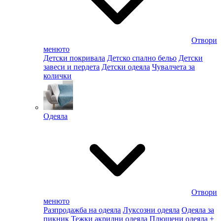
Отвори
менюто
Детски покривала
Детско спално бельо
Детски
завеси и пердета
Детски одеяла
Чувалчета за
колички
Одеяла
Отвори
менюто
Разпродажба на одеяла
Луксозни одеяла
Одеяла за
пикник
Тежки акрилни одеяла
Плюшени одеяла
+