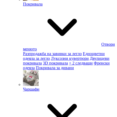
Покривала
Отвори
менюто
Разпродажба на завивки за легло
Едноцветни
одеяла за легло
Луксозни кувертюри
Двулицеви
покривала
3D покривала
+ 2 следващи
Френски
одеяла
Покривала за дивани
Чаршафи