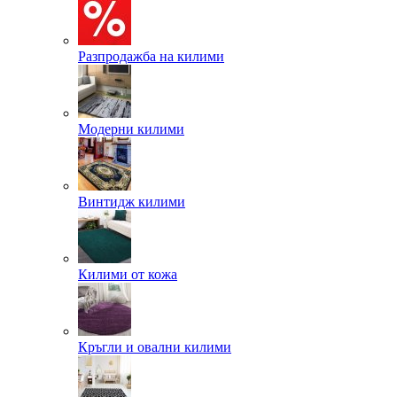
Разпродажба на килими
Модерни килими
Винтидж килими
Килими от кожа
Кръгли и овални килими