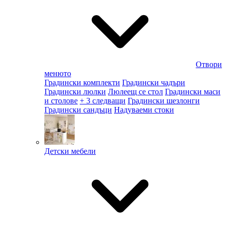
Отвори
менюто
Градински комплекти
Градински чадъри
Градински люлки
Люлеещ се стол
Градински маси
и столове
+ 3 следващи
Градински шезлонги
Градински сандъци
Надуваеми стоки
Детски мебели