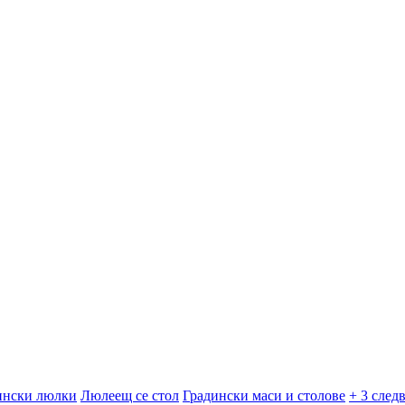
ински люлки
Люлеещ се стол
Градински маси и столове
+ 3 след