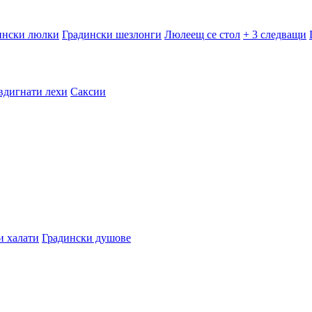
ински люлки
Градински шезлонги
Люлеещ се стол
+ 3 следващи
вдигнати лехи
Саксии
и халати
Градински душове