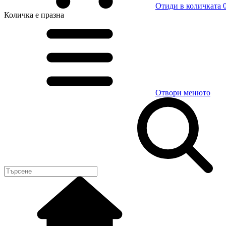
Отиди в количката
0
Количка
е празна
Отвори менюто