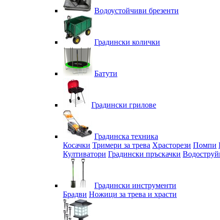
Водоустойчиви брезенти
Градински колички
Батути
Градински грилове
Градинска техника
Косачки
Тримери за трева
Храсторези
Помпи
Култиватори
Градински пръскачки
Водоструй
Градински инструменти
Брадви
Ножици за трева и храсти