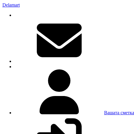
Delamart
Вашата сметк