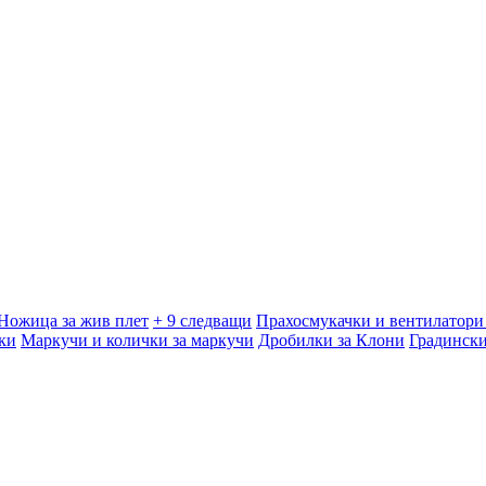
Ножица за жив плет
+ 9 следващи
Прахосмукачки и вентилатори 
ки
Маркучи и колички за маркучи
Дробилки за Клони
Градинск