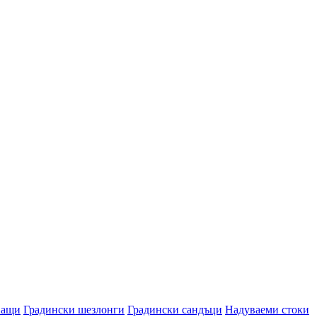
ващи
Градински шезлонги
Градински сандъци
Надуваеми стоки