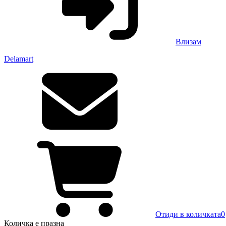
Влизам
Delamart
Отиди в количката
0
Количка
е празна