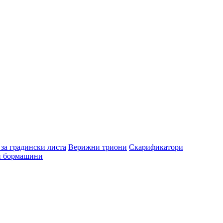
за градински листа
Верижни триони
Скарификатори
и бормашини