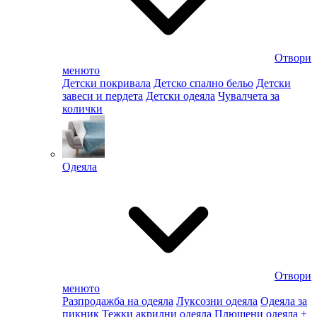
Отвори
менюто
Детски покривала
Детско спално бельо
Детски
завеси и пердета
Детски одеяла
Чувалчета за
колички
Одеяла
Отвори
менюто
Разпродажба на одеяла
Луксозни одеяла
Одеяла за
пикник
Тежки акрилни одеяла
Плюшени одеяла
+