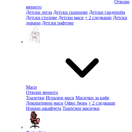
Отвори
менюто
Детски легла
Детски скринове
Детски гардероби
Детски столове
Детски маси
+ 2 следващи
Детски
дивани
Детски рафтове
Маси
Отвори менюто
Тоалетки
Игрални маси
Масички за кафе
Декоративни маси
Офис бюра
+ 2 следващи
Нощни шкафчета
Трапезни масички