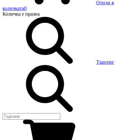
Отиди в
количката
0
Количка
е празна
Търсене