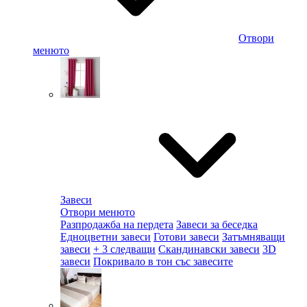
Отвори
менюто
Завеси
Отвори менюто
Разпродажба на пердета
Завеси за беседка
Едноцветни завеси
Готови завеси
Затъмняващи
завеси
+ 3 следващи
Скандинавски завеси
3D
завеси
Покривало в тон със завесите