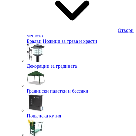
Отвори
менюто
Брадви
Ножици за трева и храсти
Декорации за градината
Градински палатки и беседки
Пощенска кутия