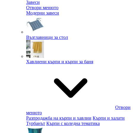
Завеси
Отвори менюто
Модерни завеси
Възглавници за стол
Хавлиени кърпи и кърпи за баня
Отвори
менюто
Разпродажба на кърпи и хавлии
Кърпи и халати
Турбанът
Кърпи с коледна тематика