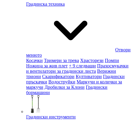
Градинска техника
Отвори
менюто
Косачки
Тримери за трева
Храсторези
Помпи
Ножица за жив плет
+ 9 следващи
Прахосмукачки
и вентилатори за градински листа
Верижни
триони
Скарификатори
Култиватори
Градински
пръскачки
Водоструйки
Маркучи и колички за
маркучи
Дробилки за Клони
Градински
бормашини
Градински инструменти