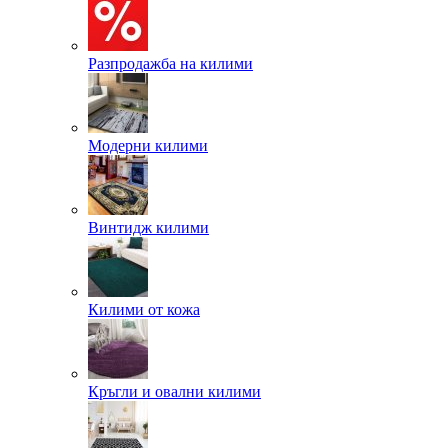
Разпродажба на килими
Модерни килими
Винтидж килими
Килими от кожа
Кръгли и овални килими