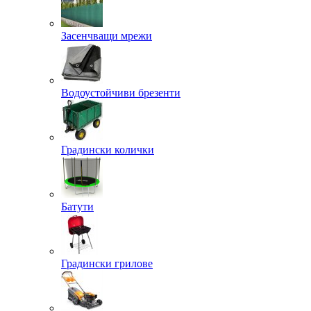
Засенчващи мрежи
Водоустойчиви брезенти
Градински колички
Батути
Градински грилове