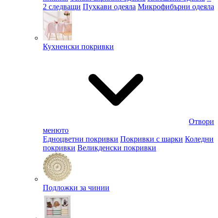
2 следващи
Пухкави одеяла
Микрофибърни одеяла
Кухненски покривки
Отвори
менюто
Едноцветни покривки
Покривки с шарки
Коледни
покривки
Великденски покривки
Подложки за чинии