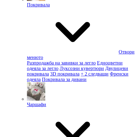
Покривала
Отвори
менюто
Разпродажба на завивки за легло
Едноцветни
одеяла за легло
Луксозни кувертюри
Двулицеви
покривала
3D покривала
+ 2 следващи
Френски
одеяла
Покривала за дивани
Чаршафи