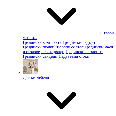
Отвори
менюто
Градински комплекти
Градински чадъри
Градински люлки
Люлеещ се стол
Градински маси
и столове
+ 3 следващи
Градински шезлонги
Градински сандъци
Надуваеми стоки
Детски мебели