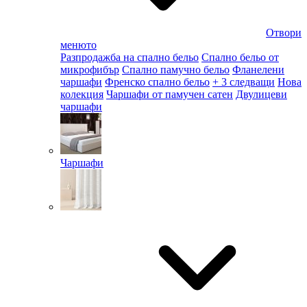
Отвори
менюто
Разпродажба на спално бельо
Спално бельо от
микрофибър
Спално памучно бельо
Фланелени
чаршафи
Френско спално бельо
+ 3 следващи
Нова
колекция
Чаршафи от памучен сатен
Двулицеви
чаршафи
Чаршафи