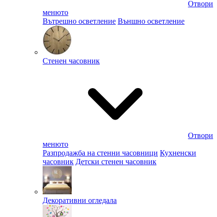
Отвори
менюто
Вътрешно осветление
Външно осветление
Стенен часовник
Отвори
менюто
Разпродажба на стенни часовници
Кухненски
часовник
Детски стенен часовник
Декоративни огледала