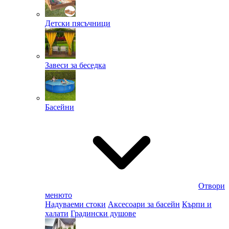
Детски пясъчници
Завеси за беседка
Басейни
Отвори
менюто
Надуваеми стоки
Аксесоари за басейн
Кърпи и
халати
Градински душове