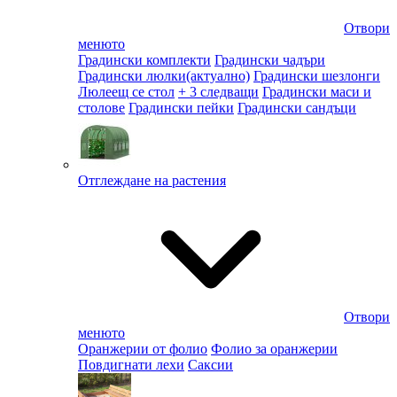
Отвори
менюто
Градински комплекти
Градински чадъри
Градински люлки
(актуално)
Градински шезлонги
Люлеещ се стол
+ 3 следващи
Градински маси и
столове
Градински пейки
Градински сандъци
Отглеждане на растения
Отвори
менюто
Оранжерии от фолио
Фолио за оранжерии
Повдигнати лехи
Саксии