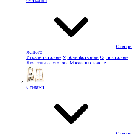
Фотьойли
Отвори
менюто
Игрални столове
Удобни фотьойли
Офис столове
Люлеещи се столове
Масажни столове
Стелажи
Отвори