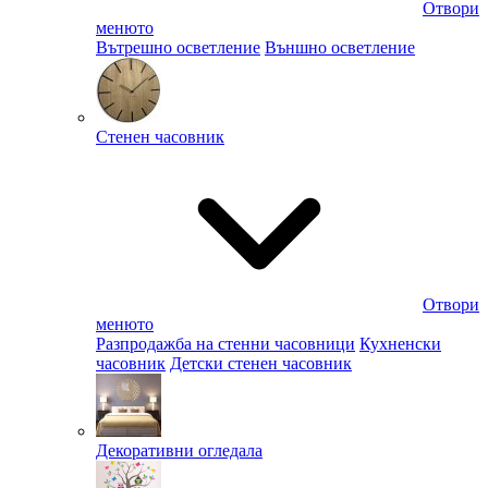
Отвори
менюто
Вътрешно осветление
Външно осветление
Стенен часовник
Отвори
менюто
Разпродажба на стенни часовници
Кухненски
часовник
Детски стенен часовник
Декоративни огледала