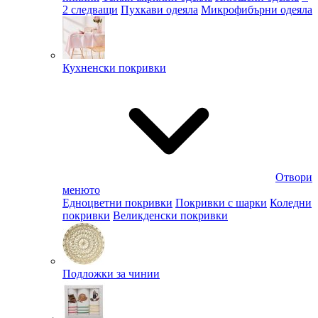
2 следващи
Пухкави одеяла
Микрофибърни одеяла
Кухненски покривки
Отвори
менюто
Едноцветни покривки
Покривки с шарки
Коледни
покривки
Великденски покривки
Подложки за чинии