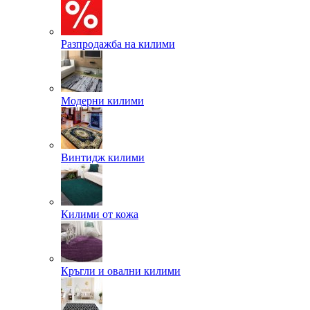
Разпродажба на килими
Модерни килими
Винтидж килими
Килими от кожа
Кръгли и овални килими