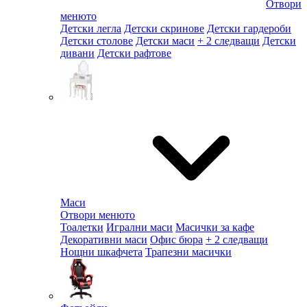
Отвори
менюто
Детски легла
Детски скринове
Детски гардероби
Детски столове
Детски маси
+ 2 следващи
Детски
дивани
Детски рафтове
Маси
Отвори менюто
Тоалетки
Игрални маси
Масички за кафе
Декоративни маси
Офис бюра
+ 2 следващи
Нощни шкафчета
Трапезни масички