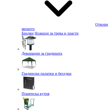
Отвори
менюто
Брадви
Ножици за трева и храсти
Декорации за градината
Градински палатки и беседки
Пощенска кутия