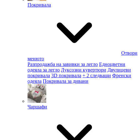
Покривала
Отвори
менюто
Разпродажба на завивки за легло
Едноцветни
одеяла за легло
Луксозни кувертюри
Двулицеви
покривала
3D покривала
+ 2 следващи
Френски
одеяла
Покривала за дивани
Чаршафи