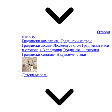
Отвори
менюто
Градински комплекти
Градински чадъри
Градински люлки
Люлеещ се стол
Градински маси
и столове
+ 3 следващи
Градински шезлонги
Градински сандъци
Надуваеми стоки
Детски мебели