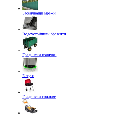
Засенчващи мрежи
Водоустойчиви брезенти
Градински колички
Батути
Градински грилове