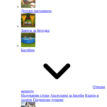
Детски пясъчници
Завеси за беседка
Басейни
Отвори
менюто
Надуваеми стоки
Аксесоари за басейн
Кърпи и
халати
Градински душове