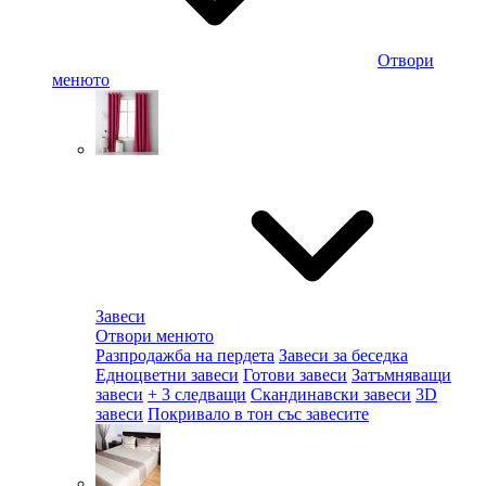
Отвори
менюто
Завеси
Отвори менюто
Разпродажба на пердета
Завеси за беседка
Едноцветни завеси
Готови завеси
Затъмняващи
завеси
+ 3 следващи
Скандинавски завеси
3D
завеси
Покривало в тон със завесите