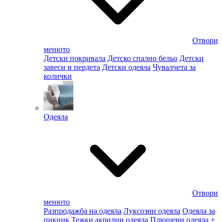
Отвори
менюто
Детски покривала
Детско спално бельо
Детски
завеси и пердета
Детски одеяла
Чувалчета за
колички
Одеяла
Отвори
менюто
Разпродажба на одеяла
Луксозни одеяла
Одеяла за
пикник
Тежки акрилни одеяла
Плюшени одеяла
+