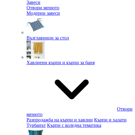
Завеси
Отвори менюто
Модерни завеси
Възглавници за стол
Хавлиени кърпи и кърпи за баня
Отвори
менюто
Разпродажба на кърпи и хавлии
Кърпи и халати
Турбанът
Кърпи с коледна тематика