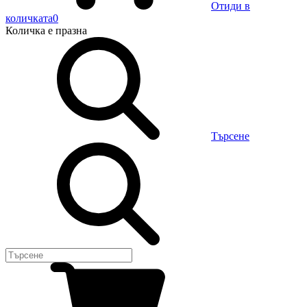
Отиди в
количката
0
Количка
е празна
Търсене