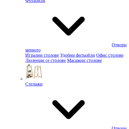
Фотьойли
Отвори
менюто
Игрални столове
Удобни фотьойли
Офис столове
Люлеещи се столове
Масажни столове
Стелажи
Отвори