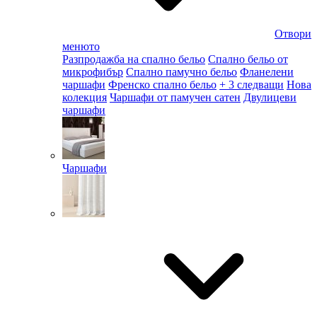
Отвори
менюто
Разпродажба на спално бельо
Спално бельо от
микрофибър
Спално памучно бельо
Фланелени
чаршафи
Френско спално бельо
+ 3 следващи
Нова
колекция
Чаршафи от памучен сатен
Двулицеви
чаршафи
Чаршафи