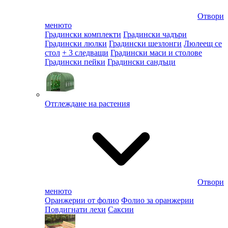
Отвори
менюто
Градински комплекти
Градински чадъри
Градински люлки
Градински шезлонги
Люлеещ се
стол
+ 3 следващи
Градински маси и столове
Градински пейки
Градински сандъци
Отглеждане на растения
Отвори
менюто
Оранжерии от фолио
Фолио за оранжерии
Повдигнати лехи
Саксии