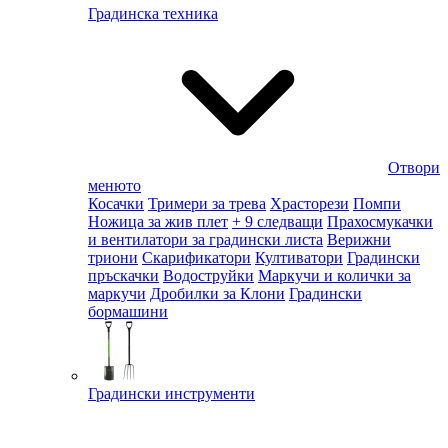
Градинска техника
Отвори
менюто
Косачки
Тримери за трева
Храсторези
Помпи
Ножица за жив плет
+ 9 следващи
Прахосмукачки
и вентилатори за градински листа
Верижни
триони
Скарификатори
Култиватори
Градински
пръскачки
Водоструйки
Маркучи и колички за
маркучи
Дробилки за Клони
Градински
бормашини
Градински инструменти