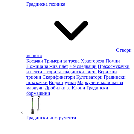
Градинска техника
Отвори
менюто
Косачки
Тримери за трева
Храсторези
Помпи
Ножица за жив плет
+ 9 следващи
Прахосмукачки
и вентилатори за градински листа
Верижни
триони
Скарификатори
Култиватори
Градински
пръскачки
Водоструйки
Маркучи и колички за
маркучи
Дробилки за Клони
Градински
бормашини
Градински инструменти