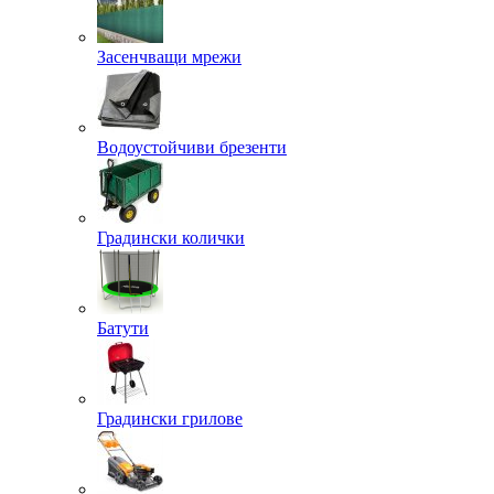
Засенчващи мрежи
Водоустойчиви брезенти
Градински колички
Батути
Градински грилове