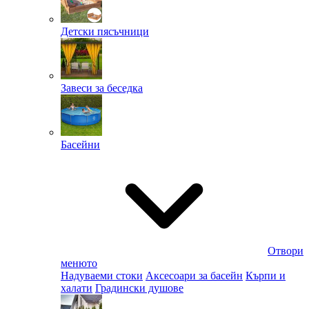
Детски пясъчници
Завеси за беседка
Басейни
Отвори
менюто
Надуваеми стоки
Аксесоари за басейн
Кърпи и
халати
Градински душове