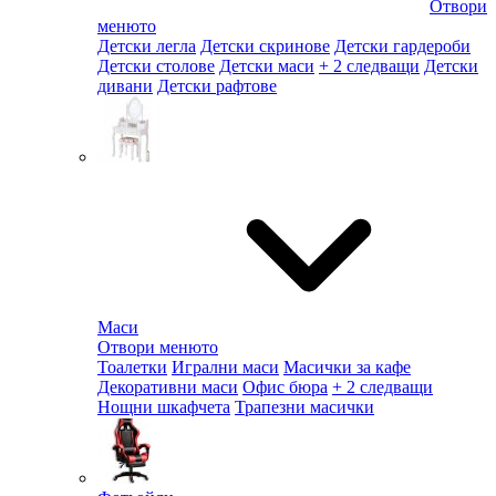
Отвори
менюто
Детски легла
Детски скринове
Детски гардероби
Детски столове
Детски маси
+ 2 следващи
Детски
дивани
Детски рафтове
Маси
Отвори менюто
Тоалетки
Игрални маси
Масички за кафе
Декоративни маси
Офис бюра
+ 2 следващи
Нощни шкафчета
Трапезни масички