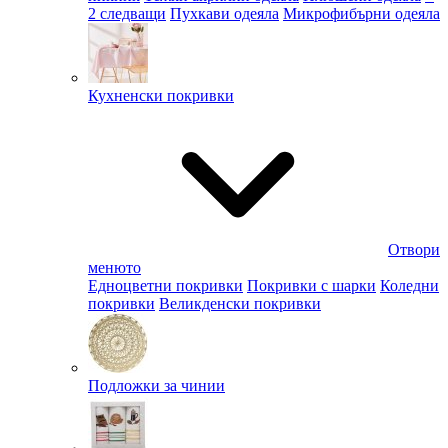
2 следващи
Пухкави одеяла
Микрофибърни одеяла
Кухненски покривки
Отвори
менюто
Едноцветни покривки
Покривки с шарки
Коледни
покривки
Великденски покривки
Подложки за чинии