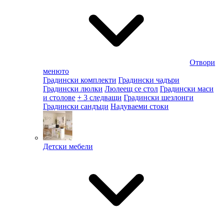
Отвори
менюто
Градински комплекти
Градински чадъри
Градински люлки
Люлеещ се стол
Градински маси
и столове
+ 3 следващи
Градински шезлонги
Градински сандъци
Надуваеми стоки
Детски мебели