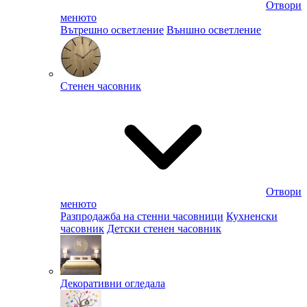
Отвори
менюто
Вътрешно осветление
Външно осветление
Стенен часовник
Отвори
менюто
Разпродажба на стенни часовници
Кухненски
часовник
Детски стенен часовник
Декоративни огледала