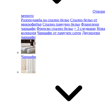
Отвори
менюто
Разпродажба на спално бельо
Спално бельо от
микрофибър
Спално памучно бельо
Фланелени
чаршафи
Френско спално бельо
+ 3 следващи
Нова
колекция
Чаршафи от памучен сатен
Двулицеви
чаршафи
Чаршафи