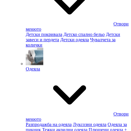
Отвори
менюто
Детски покривала
Детско спално бельо
Детски
завеси и пердета
Детски одеяла
Чувалчета за
колички
Одеяла
Отвори
менюто
Разпродажба на одеяла
Луксозни одеяла
Одеяла за
пикник
Тежки акрилни одеяла
Плюшени одеяла
+