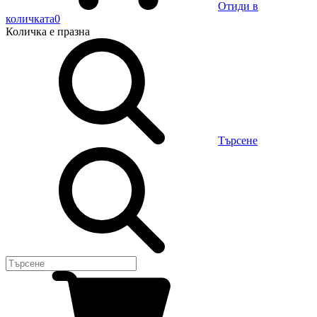
Отиди в
количката
0
Количка
е празна
Търсене