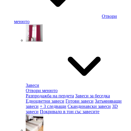
Отвори
менюто
Завеси
Отвори менюто
Разпродажба на пердета
Завеси за беседка
Едноцветни завеси
Готови завеси
Затъмняващи
завеси
+ 3 следващи
Скандинавски завеси
3D
завеси
Покривало в тон със завесите