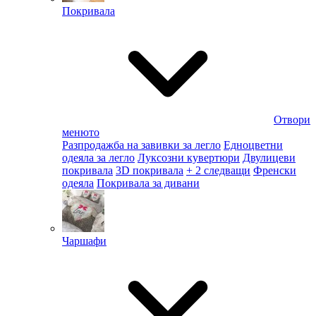
Покривала
Отвори
менюто
Разпродажба на завивки за легло
Едноцветни
одеяла за легло
Луксозни кувертюри
Двулицеви
покривала
3D покривала
+ 2 следващи
Френски
одеяла
Покривала за дивани
Чаршафи