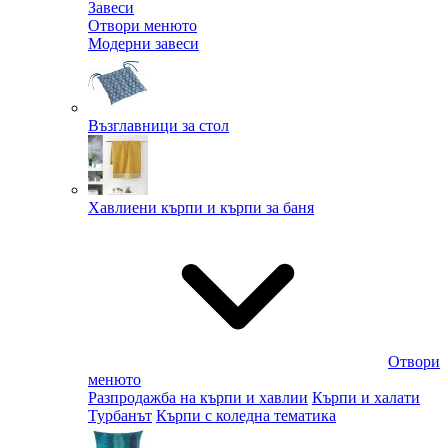
Завеси
Отвори менюто
Модерни завеси
Възглавници за стол
Хавлиени кърпи и кърпи за баня
Отвори
менюто
Разпродажба на кърпи и хавлии
Кърпи и халати
Турбанът
Кърпи с коледна тематика