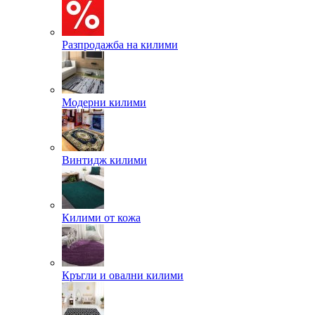
Разпродажба на килими
Модерни килими
Винтидж килими
Килими от кожа
Кръгли и овални килими