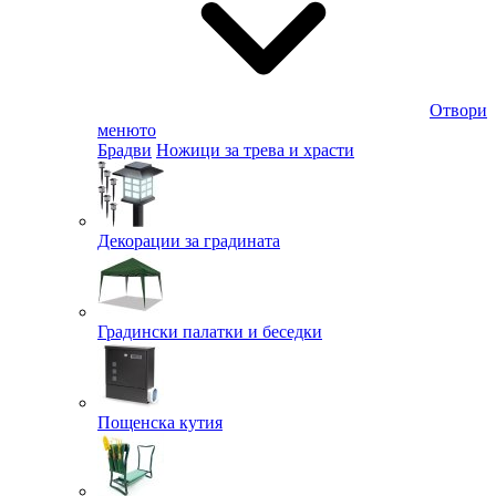
Отвори
менюто
Брадви
Ножици за трева и храсти
Декорации за градината
Градински палатки и беседки
Пощенска кутия