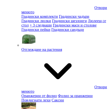
Отвори
менюто
Градински комплекти
Градински чадъри
Градински люлки
Градински шезлонги
Люлеещ се
стол
+ 3 следващи
Градински маси и столове
Градински пейки
Градински сандъци
Отглеждане на растения
Отвори
менюто
Оранжерии от фолио
Фолио за оранжерии
Повдигнати лехи
Саксии