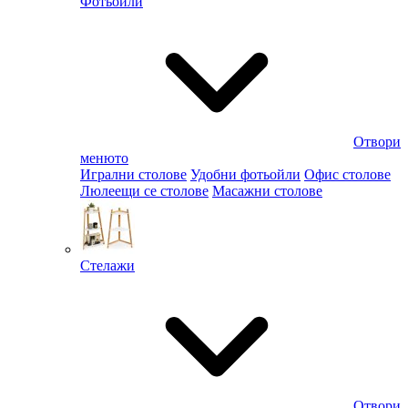
Фотьойли
Отвори
менюто
Игрални столове
Удобни фотьойли
Офис столове
Люлеещи се столове
Масажни столове
Стелажи
Отвори