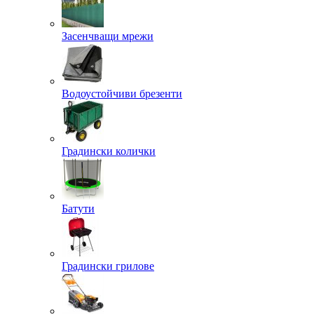
Засенчващи мрежи
Водоустойчиви брезенти
Градински колички
Батути
Градински грилове