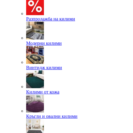
Разпродажба на килими
Модерни килими
Винтидж килими
Килими от кожа
Кръгли и овални килими