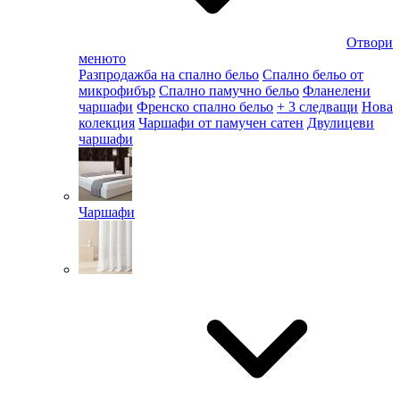
Отвори
менюто
Разпродажба на спално бельо
Спално бельо от
микрофибър
Спално памучно бельо
Фланелени
чаршафи
Френско спално бельо
+ 3 следващи
Нова
колекция
Чаршафи от памучен сатен
Двулицеви
чаршафи
Чаршафи