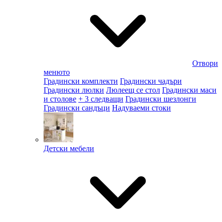
Отвори
менюто
Градински комплекти
Градински чадъри
Градински люлки
Люлеещ се стол
Градински маси
и столове
+ 3 следващи
Градински шезлонги
Градински сандъци
Надуваеми стоки
Детски мебели