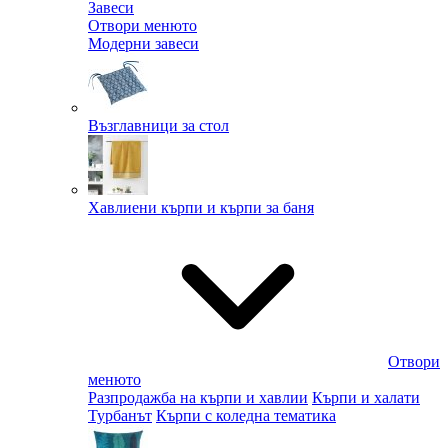
Завеси
Отвори менюто
Модерни завеси
Възглавници за стол
Хавлиени кърпи и кърпи за баня
Отвори
менюто
Разпродажба на кърпи и хавлии
Кърпи и халати
Турбанът
Кърпи с коледна тематика