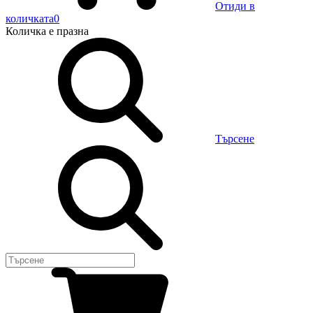
Отиди в
количката
0
Количка
е празна
Търсене