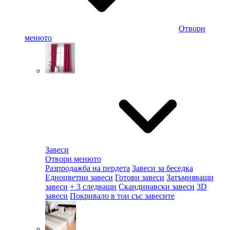
Отвори
менюто
Завеси
Отвори менюто
Разпродажба на пердета
Завеси за беседка
Едноцветни завеси
Готови завеси
Затъмняващи
завеси
+ 3 следващи
Скандинавски завеси
3D
завеси
Покривало в тон със завесите