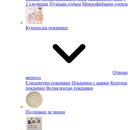
2 следващи
Пухкави одеяла
Микрофибърни одеяла
Кухненски покривки
Отвори
менюто
Едноцветни покривки
Покривки с шарки
Коледни
покривки
Великденски покривки
Подложки за чинии