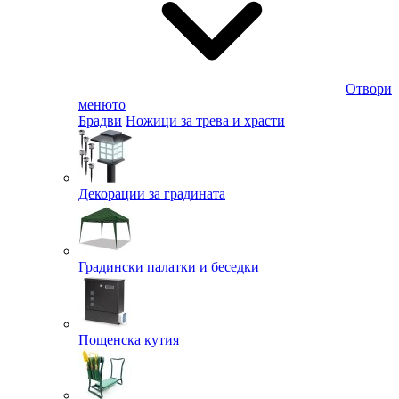
Отвори
менюто
Брадви
Ножици за трева и храсти
Декорации за градината
Градински палатки и беседки
Пощенска кутия