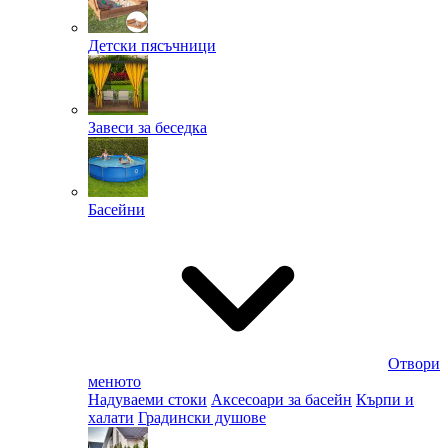
Детски пясъчници
Завеси за беседка
Басейни
Отвори
менюто
Надуваеми стоки
Аксесоари за басейн
Кърпи и
халати
Градински душове