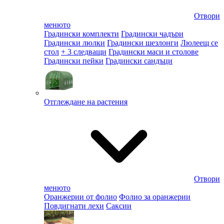
Отвори
менюто
Градински комплекти
Градински чадъри
Градински люлки
Градински шезлонги
Люлеещ се
стол
+ 3 следващи
Градински маси и столове
Градински пейки
Градински сандъци
Отглеждане на растения
Отвори
менюто
Оранжерии от фолио
Фолио за оранжерии
Повдигнати лехи
Саксии