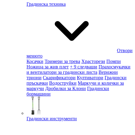
Градинска техника
Отвори
менюто
Косачки
Тримери за трева
Храсторези
Помпи
Ножица за жив плет
+ 9 следващи
Прахосмукачки
и вентилатори за градински листа
Верижни
триони
Скарификатори
Култиватори
Градински
пръскачки
Водоструйки
Маркучи и колички за
маркучи
Дробилки за Клони
Градински
бормашини
Градински инструменти