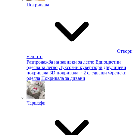
Покривала
Отвори
менюто
Разпродажба на завивки за легло
Едноцветни
одеяла за легло
Луксозни кувертюри
Двулицеви
покривала
3D покривала
+ 2 следващи
Френски
одеяла
Покривала за дивани
Чаршафи