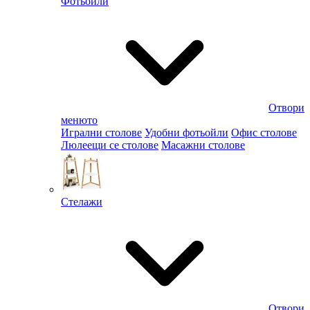
Фотьойли
Отвори
менюто
Игрални столове
Удобни фотьойли
Офис столове
Люлеещи се столове
Масажни столове
Стелажи
Отвори