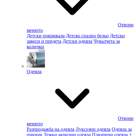
Отвори
менюто
Детски покривала
Детско спално бельо
Детски
завеси и пердета
Детски одеяла
Чувалчета за
колички
Одеяла
Отвори
менюто
Разпродажба на одеяла
Луксозни одеяла
Одеяла за
пикник
Тежки акрилни одеяла
Плюшени одеяла
+