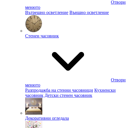
Отвори
менюто
Вътрешно осветление
Външно осветление
Стенен часовник
Отвори
менюто
Разпродажба на стенни часовници
Кухненски
часовник
Детски стенен часовник
Декоративни огледала