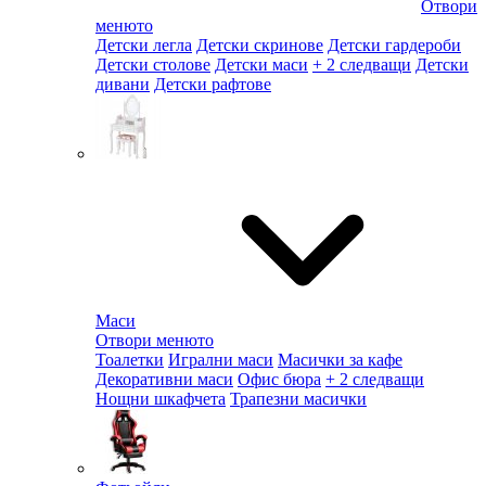
Отвори
менюто
Детски легла
Детски скринове
Детски гардероби
Детски столове
Детски маси
+ 2 следващи
Детски
дивани
Детски рафтове
Маси
Отвори менюто
Тоалетки
Игрални маси
Масички за кафе
Декоративни маси
Офис бюра
+ 2 следващи
Нощни шкафчета
Трапезни масички