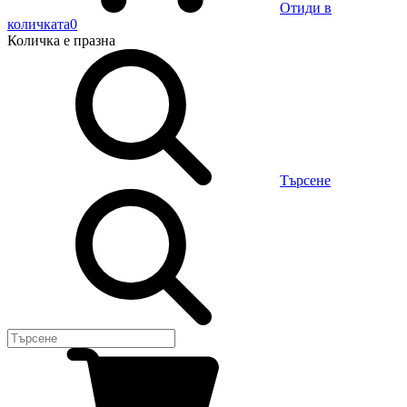
Отиди в
количката
0
Количка
е празна
Търсене