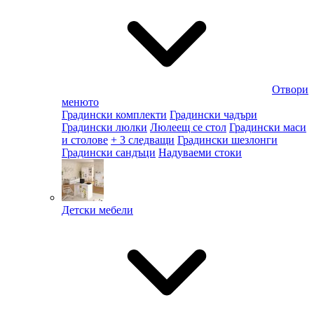
Отвори
менюто
Градински комплекти
Градински чадъри
Градински люлки
Люлеещ се стол
Градински маси
и столове
+ 3 следващи
Градински шезлонги
Градински сандъци
Надуваеми стоки
Детски мебели