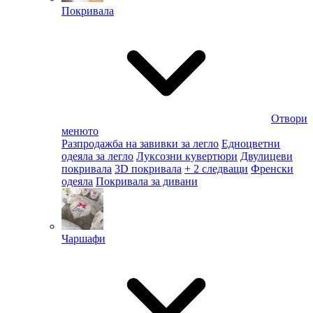
Покривала
Отвори
менюто
Разпродажба на завивки за легло
Едноцветни
одеяла за легло
Луксозни кувертюри
Двулицеви
покривала
3D покривала
+ 2 следващи
Френски
одеяла
Покривала за дивани
Чаршафи