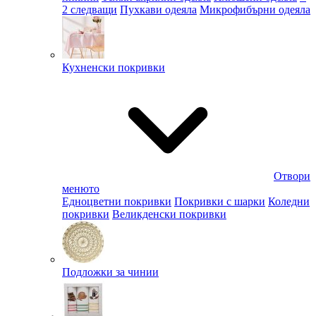
2 следващи
Пухкави одеяла
Микрофибърни одеяла
Кухненски покривки
Отвори
менюто
Едноцветни покривки
Покривки с шарки
Коледни
покривки
Великденски покривки
Подложки за чинии