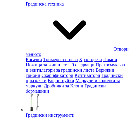
Градинска техника
Отвори
менюто
Косачки
Тримери за трева
Храсторези
Помпи
Ножица за жив плет
+ 9 следващи
Прахосмукачки
и вентилатори за градински листа
Верижни
триони
Скарификатори
Култиватори
Градински
пръскачки
Водоструйки
Маркучи и колички за
маркучи
Дробилки за Клони
Градински
бормашини
Градински инструменти