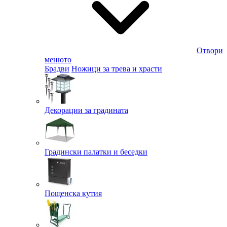
Отвори
менюто
Брадви
Ножици за трева и храсти
Декорации за градината
Градински палатки и беседки
Пощенска кутия