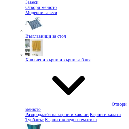
Завеси
Отвори менюто
Модерни завеси
Възглавници за стол
Хавлиени кърпи и кърпи за баня
Отвори
менюто
Разпродажба на кърпи и хавлии
Кърпи и халати
Турбанът
Кърпи с коледна тематика