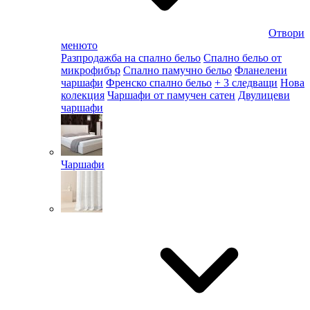
Отвори
менюто
Разпродажба на спално бельо
Спално бельо от
микрофибър
Спално памучно бельо
Фланелени
чаршафи
Френско спално бельо
+ 3 следващи
Нова
колекция
Чаршафи от памучен сатен
Двулицеви
чаршафи
Чаршафи