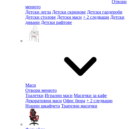
Отвори
менюто
Детски легла
Детски скринове
Детски гардероби
Детски столове
Детски маси
+ 2 следващи
Детски
дивани
Детски рафтове
Маси
Отвори менюто
Тоалетки
Игрални маси
Масички за кафе
Декоративни маси
Офис бюра
+ 2 следващи
Нощни шкафчета
Трапезни масички