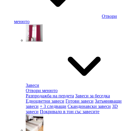
Отвори
менюто
Завеси
Отвори менюто
Разпродажба на пердета
Завеси за беседка
Едноцветни завеси
Готови завеси
Затъмняващи
завеси
+ 3 следващи
Скандинавски завеси
3D
завеси
Покривало в тон със завесите