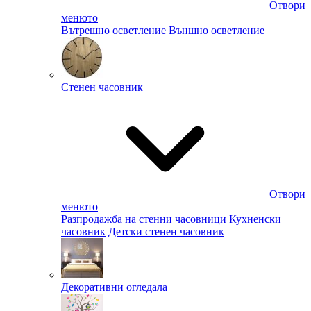
Отвори
менюто
Вътрешно осветление
Външно осветление
Стенен часовник
Отвори
менюто
Разпродажба на стенни часовници
Кухненски
часовник
Детски стенен часовник
Декоративни огледала