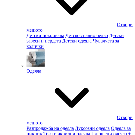
Отвори
менюто
Детски покривала
Детско спално бельо
Детски
завеси и пердета
Детски одеяла
Чувалчета за
колички
Одеяла
Отвори
менюто
Разпродажба на одеяла
Луксозни одеяла
Одеяла за
пикник
Тежки акрилни одеяла
Плюшени одеяла
+