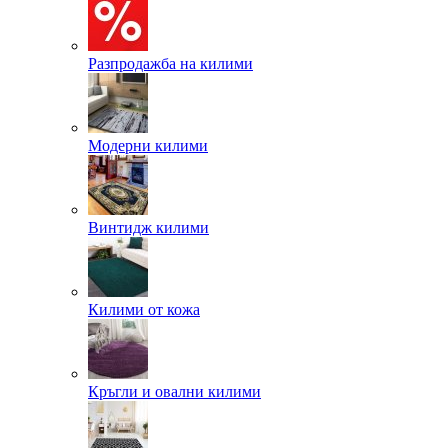
Разпродажба на килими
Модерни килими
Винтидж килими
Килими от кожа
Кръгли и овални килими