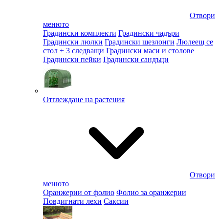
Отвори
менюто
Градински комплекти
Градински чадъри
Градински люлки
Градински шезлонги
Люлеещ се
стол
+ 3 следващи
Градински маси и столове
Градински пейки
Градински сандъци
Отглеждане на растения
Отвори
менюто
Оранжерии от фолио
Фолио за оранжерии
Повдигнати лехи
Саксии