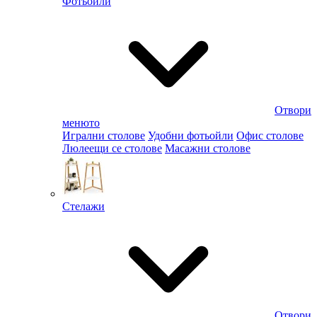
Фотьойли
Отвори
менюто
Игрални столове
Удобни фотьойли
Офис столове
Люлеещи се столове
Масажни столове
Стелажи
Отвори