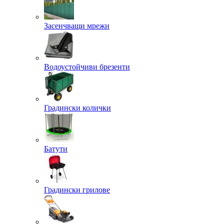
Засенчващи мрежи
Водоустойчиви брезенти
Градински колички
Батути
Градински грилове