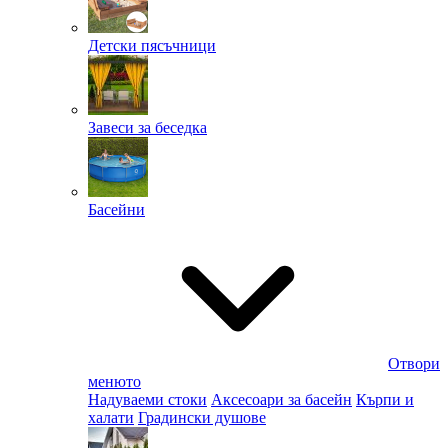
Детски пясъчници
Завеси за беседка
Басейни
Отвори
менюто
Надуваеми стоки
Аксесоари за басейн
Кърпи и
халати
Градински душове