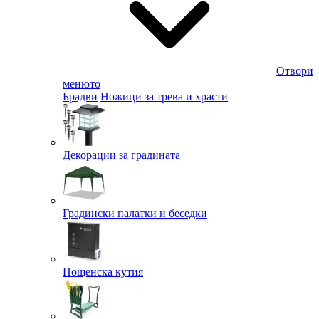
Отвори
менюто
Брадви
Ножици за трева и храсти
Декорации за градината
Градински палатки и беседки
Пощенска кутия