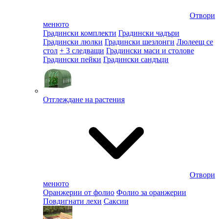
Отвори
менюто
Градински комплекти
Градински чадъри
Градински люлки
Градински шезлонги
Люлеещ се
стол
+ 3 следващи
Градински маси и столове
Градински пейки
Градински сандъци
Отглеждане на растения
Отвори
менюто
Оранжерии от фолио
Фолио за оранжерии
Повдигнати лехи
Саксии