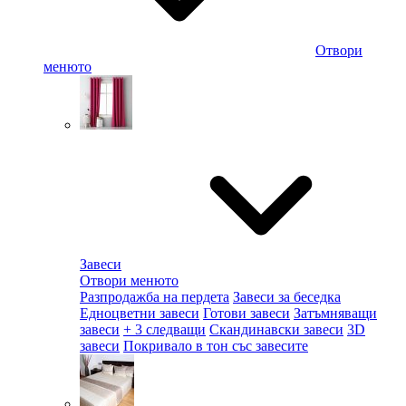
Отвори
менюто
Завеси
Отвори менюто
Разпродажба на пердета
Завеси за беседка
Едноцветни завеси
Готови завеси
Затъмняващи
завеси
+ 3 следващи
Скандинавски завеси
3D
завеси
Покривало в тон със завесите