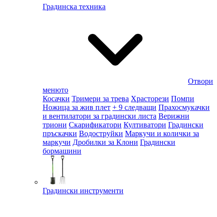
Градинска техника
Отвори
менюто
Косачки
Тримери за трева
Храсторези
Помпи
Ножица за жив плет
+ 9 следващи
Прахосмукачки
и вентилатори за градински листа
Верижни
триони
Скарификатори
Култиватори
Градински
пръскачки
Водоструйки
Маркучи и колички за
маркучи
Дробилки за Клони
Градински
бормашини
Градински инструменти