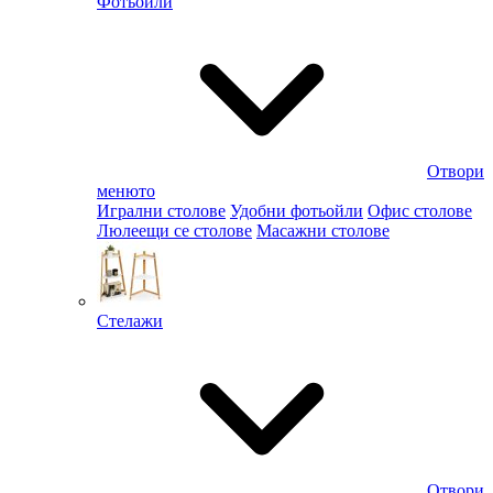
Фотьойли
Отвори
менюто
Игрални столове
Удобни фотьойли
Офис столове
Люлеещи се столове
Масажни столове
Стелажи
Отвори