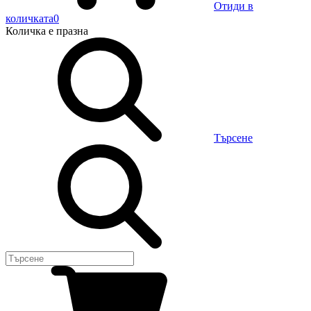
Отиди в
количката
0
Количка
е празна
Търсене