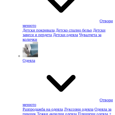
Отвори
менюто
Детски покривала
Детско спално бельо
Детски
завеси и пердета
Детски одеяла
Чувалчета за
колички
Одеяла
Отвори
менюто
Разпродажба на одеяла
Луксозни одеяла
Одеяла за
пикник
Тежки акрилни одеяла
Плюшени одеяла
+