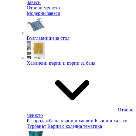
Завеси
Отвори менюто
Модерни завеси
Възглавници за стол
Хавлиени кърпи и кърпи за баня
Отвори
менюто
Разпродажба на кърпи и хавлии
Кърпи и халати
Турбанът
Кърпи с коледна тематика