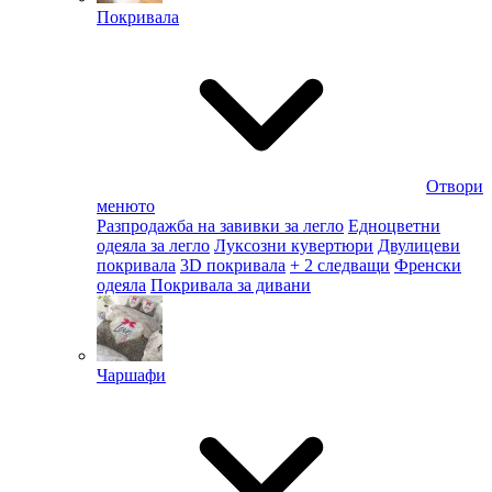
Покривала
Отвори
менюто
Разпродажба на завивки за легло
Едноцветни
одеяла за легло
Луксозни кувертюри
Двулицеви
покривала
3D покривала
+ 2 следващи
Френски
одеяла
Покривала за дивани
Чаршафи