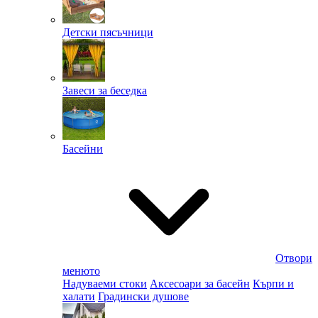
Детски пясъчници
Завеси за беседка
Басейни
Отвори
менюто
Надуваеми стоки
Аксесоари за басейн
Кърпи и
халати
Градински душове