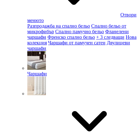
Отвори
менюто
Разпродажба на спално бельо
Спално бельо от
микрофибър
Спално памучно бельо
Фланелени
чаршафи
Френско спално бельо
+ 3 следващи
Нова
колекция
Чаршафи от памучен сатен
Двулицеви
чаршафи
Чаршафи