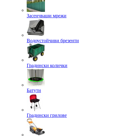
Засенчващи мрежи
Водоустойчиви брезенти
Градински колички
Батути
Градински грилове