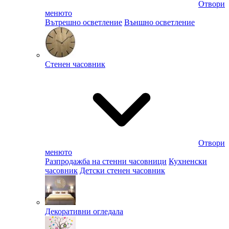
Отвори
менюто
Вътрешно осветление
Външно осветление
Стенен часовник
Отвори
менюто
Разпродажба на стенни часовници
Кухненски
часовник
Детски стенен часовник
Декоративни огледала