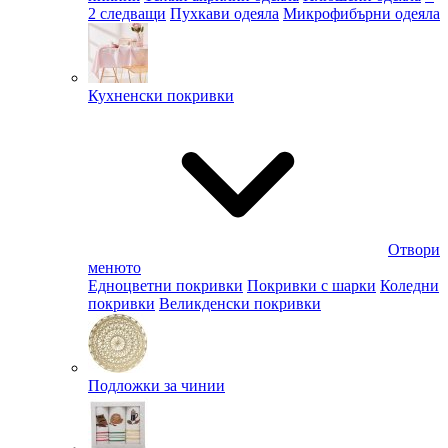
2 следващи
Пухкави одеяла
Микрофибърни одеяла
Кухненски покривки
Отвори
менюто
Едноцветни покривки
Покривки с шарки
Коледни
покривки
Великденски покривки
Подложки за чинии