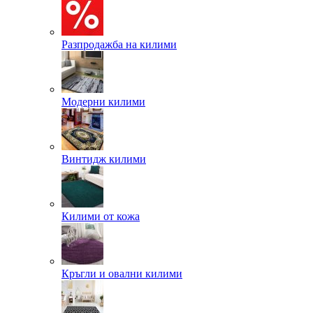
Разпродажба на килими
Модерни килими
Винтидж килими
Килими от кожа
Кръгли и овални килими