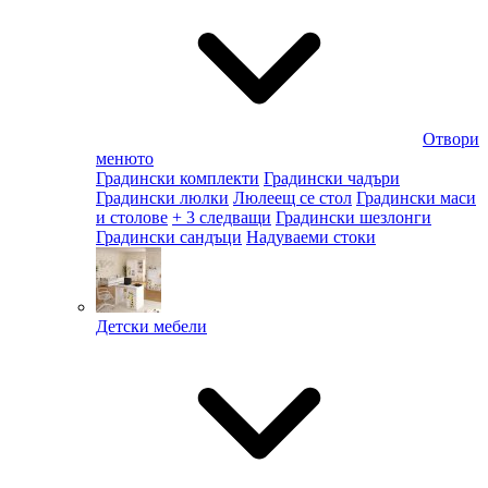
Отвори
менюто
Градински комплекти
Градински чадъри
Градински люлки
Люлеещ се стол
Градински маси
и столове
+ 3 следващи
Градински шезлонги
Градински сандъци
Надуваеми стоки
Детски мебели