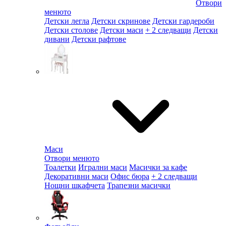
Отвори
менюто
Детски легла
Детски скринове
Детски гардероби
Детски столове
Детски маси
+ 2 следващи
Детски
дивани
Детски рафтове
Маси
Отвори менюто
Тоалетки
Игрални маси
Масички за кафе
Декоративни маси
Офис бюра
+ 2 следващи
Нощни шкафчета
Трапезни масички