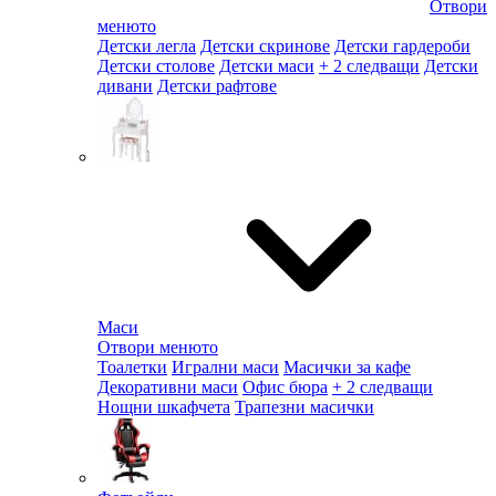
Отвори
менюто
Детски легла
Детски скринове
Детски гардероби
Детски столове
Детски маси
+ 2 следващи
Детски
дивани
Детски рафтове
Маси
Отвори менюто
Тоалетки
Игрални маси
Масички за кафе
Декоративни маси
Офис бюра
+ 2 следващи
Нощни шкафчета
Трапезни масички