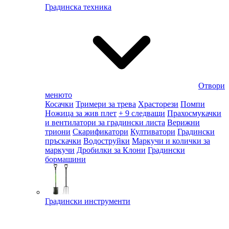
Градинска техника
Отвори
менюто
Косачки
Тримери за трева
Храсторези
Помпи
Ножица за жив плет
+ 9 следващи
Прахосмукачки
и вентилатори за градински листа
Верижни
триони
Скарификатори
Култиватори
Градински
пръскачки
Водоструйки
Маркучи и колички за
маркучи
Дробилки за Клони
Градински
бормашини
Градински инструменти