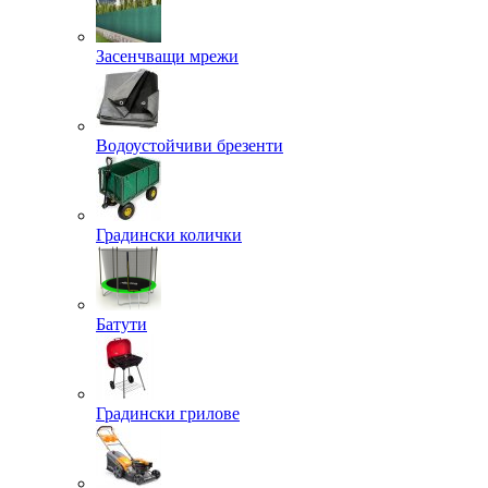
Засенчващи мрежи
Водоустойчиви брезенти
Градински колички
Батути
Градински грилове