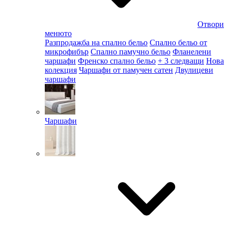
Отвори
менюто
Разпродажба на спално бельо
Спално бельо от
микрофибър
Спално памучно бельо
Фланелени
чаршафи
Френско спално бельо
+ 3 следващи
Нова
колекция
Чаршафи от памучен сатен
Двулицеви
чаршафи
Чаршафи