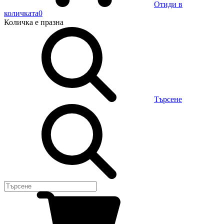
Отиди в
количката
0
Количка
е празна
Търсене