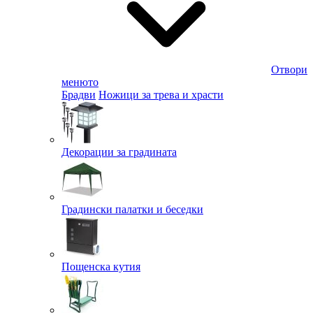
Отвори
менюто
Брадви
Ножици за трева и храсти
Декорации за градината
Градински палатки и беседки
Пощенска кутия