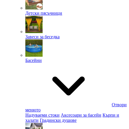
Детски пясъчници
Завеси за беседка
Басейни
Отвори
менюто
Надуваеми стоки
Аксесоари за басейн
Кърпи и
халати
Градински душове