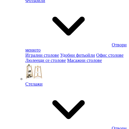
Фотьойли
Отвори
менюто
Игрални столове
Удобни фотьойли
Офис столове
Люлеещи се столове
Масажни столове
Стелажи
Отвори