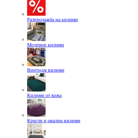
Разпродажба на килими
Модерни килими
Винтидж килими
Килими от кожа
Кръгли и овални килими