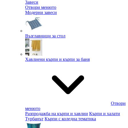
Завеси
Отвори менюто
Модерни завеси
Възглавници за стол
Хавлиени кърпи и кърпи за баня
Отвори
менюто
Разпродажба на кърпи и хавлии
Кърпи и халати
Турбанът
Кърпи с коледна тематика