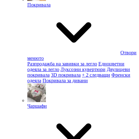
Покривала
Отвори
менюто
Разпродажба на завивки за легло
Едноцветни
одеяла за легло
Луксозни кувертюри
Двулицеви
покривала
3D покривала
+ 2 следващи
Френски
одеяла
Покривала за дивани
Чаршафи