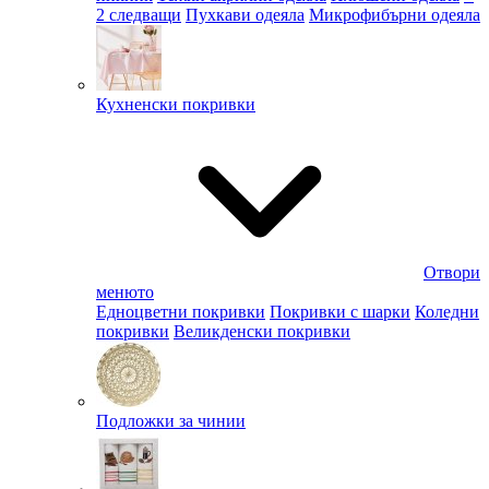
2 следващи
Пухкави одеяла
Микрофибърни одеяла
Кухненски покривки
Отвори
менюто
Едноцветни покривки
Покривки с шарки
Коледни
покривки
Великденски покривки
Подложки за чинии