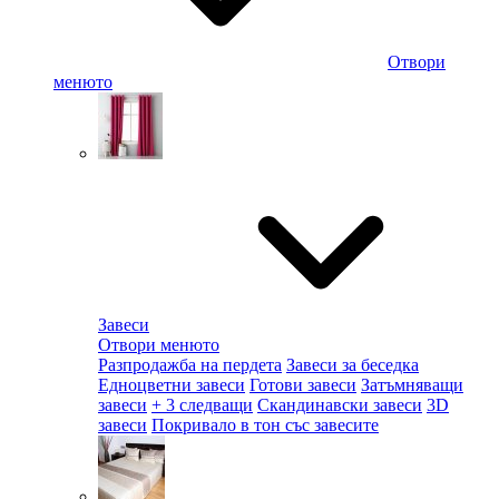
Отвори
менюто
Завеси
Отвори менюто
Разпродажба на пердета
Завеси за беседка
Едноцветни завеси
Готови завеси
Затъмняващи
завеси
+ 3 следващи
Скандинавски завеси
3D
завеси
Покривало в тон със завесите