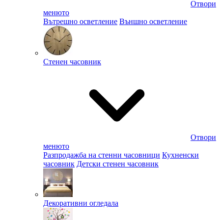
Отвори
менюто
Вътрешно осветление
Външно осветление
Стенен часовник
Отвори
менюто
Разпродажба на стенни часовници
Кухненски
часовник
Детски стенен часовник
Декоративни огледала