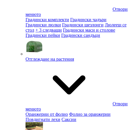
Отвори
менюто
Градински комплекти
Градински чадъри
Градински люлки
Градински шезлонги
Люлеещ се
стол
+ 3 следващи
Градински маси и столове
Градински пейки
Градински сандъци
Отглеждане на растения
Отвори
менюто
Оранжерии от фолио
Фолио за оранжерии
Повдигнати лехи
Саксии