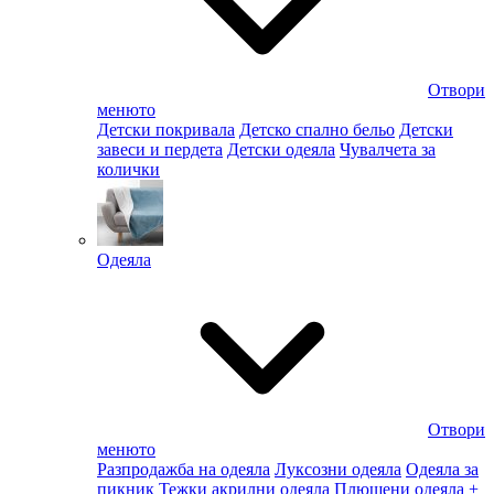
Отвори
менюто
Детски покривала
Детско спално бельо
Детски
завеси и пердета
Детски одеяла
Чувалчета за
колички
Одеяла
Отвори
менюто
Разпродажба на одеяла
Луксозни одеяла
Одеяла за
пикник
Тежки акрилни одеяла
Плюшени одеяла
+