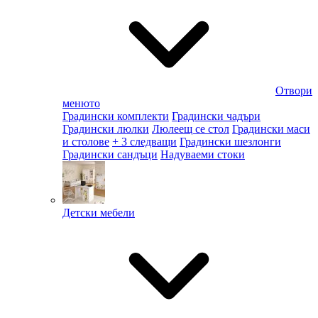
Отвори
менюто
Градински комплекти
Градински чадъри
Градински люлки
Люлеещ се стол
Градински маси
и столове
+ 3 следващи
Градински шезлонги
Градински сандъци
Надуваеми стоки
Детски мебели