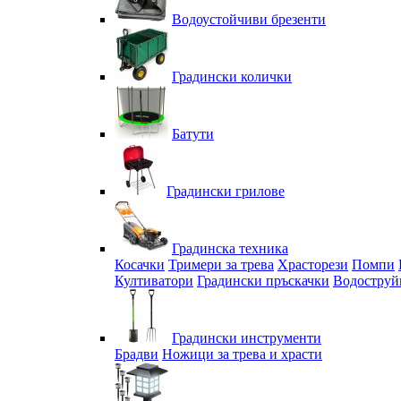
Водоустойчиви брезенти
Градински колички
Батути
Градински грилове
Градинска техника
Косачки
Тримери за трева
Храсторези
Помпи
Култиватори
Градински пръскачки
Водоструй
Градински инструменти
Брадви
Ножици за трева и храсти