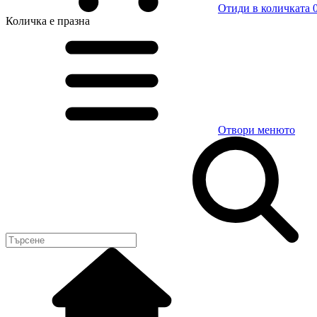
Отиди в количката
0
Количка
е празна
Отвори менюто