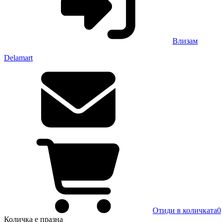
Влизам
Delamart
Отиди в количката
0
Количка
е празна