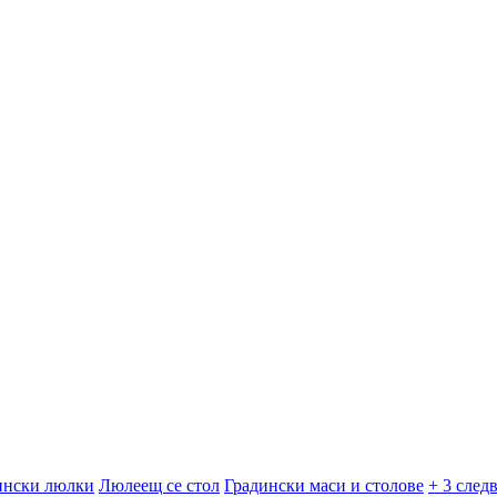
ински люлки
Люлеещ се стол
Градински маси и столове
+ 3 след