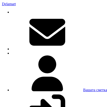
Delamart
Вашата сметк