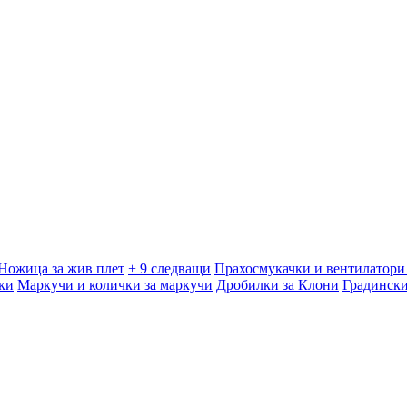
Ножица за жив плет
+ 9 следващи
Прахосмукачки и вентилатори 
ки
Маркучи и колички за маркучи
Дробилки за Клони
Градинск