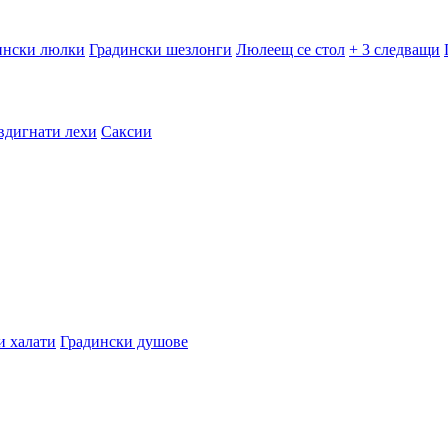
ински люлки
Градински шезлонги
Люлеещ се стол
+ 3 следващи
вдигнати лехи
Саксии
и халати
Градински душове