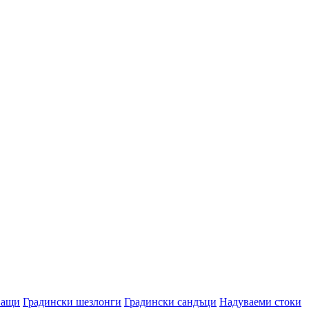
ващи
Градински шезлонги
Градински сандъци
Надуваеми стоки