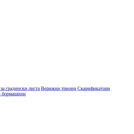
за градински листа
Верижни триони
Скарификатори
и бормашини