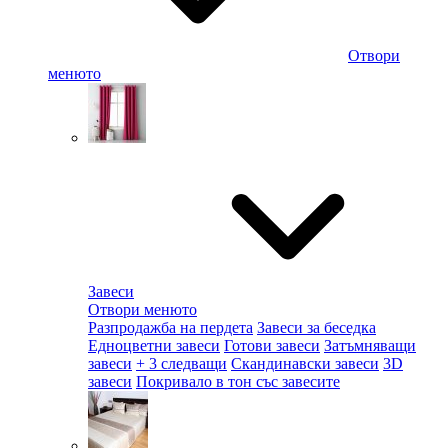
Отвори
менюто
Завеси
Отвори менюто
Разпродажба на пердета
Завеси за беседка
Едноцветни завеси
Готови завеси
Затъмняващи
завеси
+ 3 следващи
Скандинавски завеси
3D
завеси
Покривало в тон със завесите