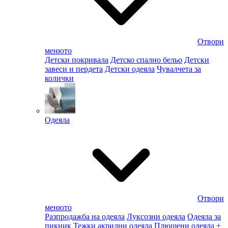
Отвори
менюто
Детски покривала
Детско спално бельо
Детски
завеси и пердета
Детски одеяла
Чувалчета за
колички
Одеяла
Отвори
менюто
Разпродажба на одеяла
Луксозни одеяла
Одеяла за
пикник
Тежки акрилни одеяла
Плюшени одеяла
+