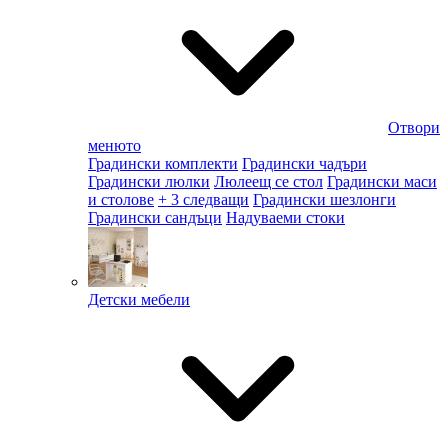
Отвори
менюто
Градински комплекти
Градински чадъри
Градински люлки
Люлеещ се стол
Градински маси
и столове
+ 3 следващи
Градински шезлонги
Градински сандъци
Надуваеми стоки
Детски мебели