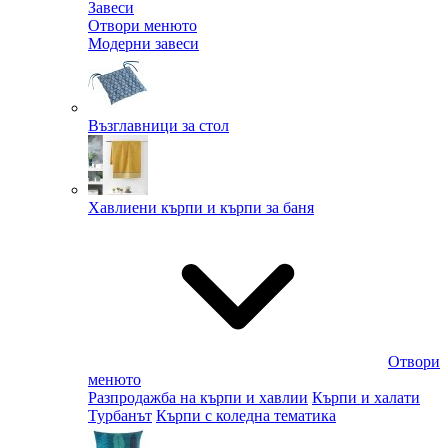
Завеси
Отвори менюто
Модерни завеси
Възглавници за стол
Хавлиени кърпи и кърпи за баня
Отвори
менюто
Разпродажба на кърпи и хавлии
Кърпи и халати
Турбанът
Кърпи с коледна тематика