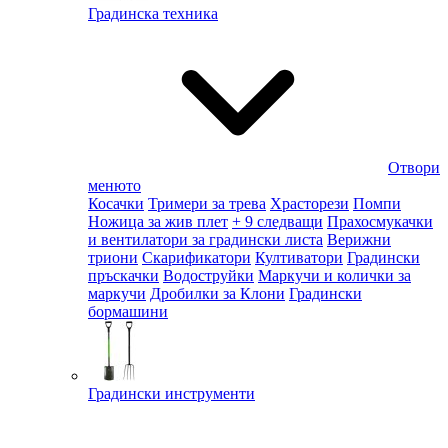
Градинска техника
Отвори
менюто
Косачки
Тримери за трева
Храсторези
Помпи
Ножица за жив плет
+ 9 следващи
Прахосмукачки
и вентилатори за градински листа
Верижни
триони
Скарификатори
Култиватори
Градински
пръскачки
Водоструйки
Маркучи и колички за
маркучи
Дробилки за Клони
Градински
бормашини
Градински инструменти