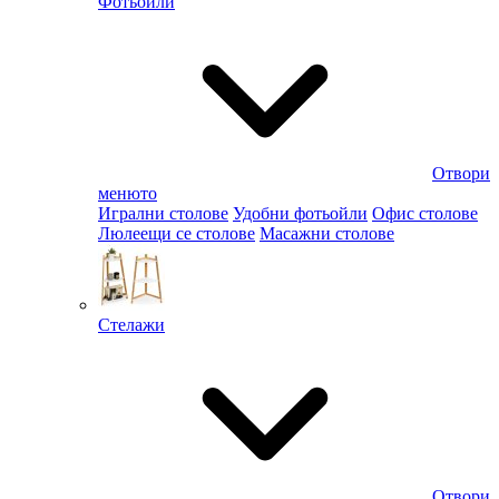
Фотьойли
Отвори
менюто
Игрални столове
Удобни фотьойли
Офис столове
Люлеещи се столове
Масажни столове
Стелажи
Отвори