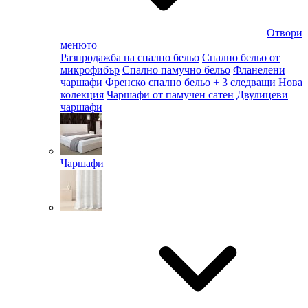
Отвори
менюто
Разпродажба на спално бельо
Спално бельо от
микрофибър
Спално памучно бельо
Фланелени
чаршафи
Френско спално бельо
+ 3 следващи
Нова
колекция
Чаршафи от памучен сатен
Двулицеви
чаршафи
Чаршафи