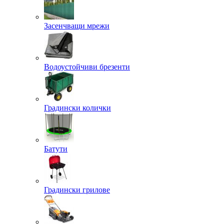
Засенчващи мрежи
Водоустойчиви брезенти
Градински колички
Батути
Градински грилове