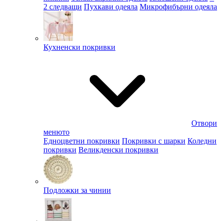
2 следващи
Пухкави одеяла
Микрофибърни одеяла
Кухненски покривки
Отвори
менюто
Едноцветни покривки
Покривки с шарки
Коледни
покривки
Великденски покривки
Подложки за чинии