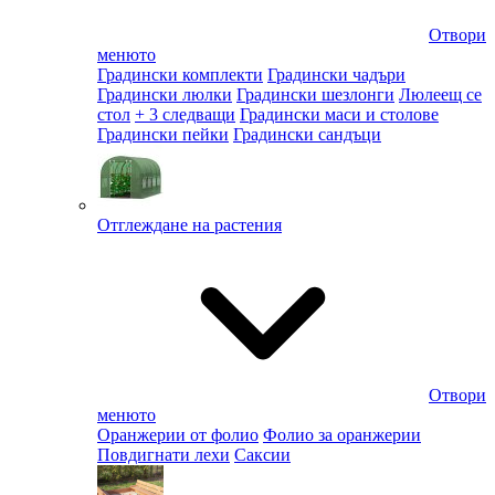
Отвори
менюто
Градински комплекти
Градински чадъри
Градински люлки
Градински шезлонги
Люлеещ се
стол
+ 3 следващи
Градински маси и столове
Градински пейки
Градински сандъци
Отглеждане на растения
Отвори
менюто
Оранжерии от фолио
Фолио за оранжерии
Повдигнати лехи
Саксии