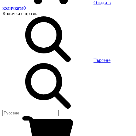
Отиди в
количката
0
Количка
е празна
Търсене