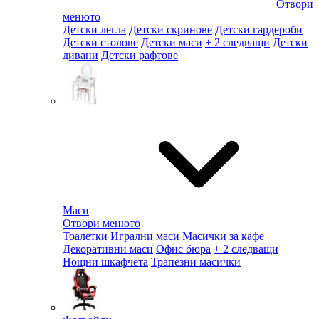
Отвори
менюто
Детски легла
Детски скринове
Детски гардероби
Детски столове
Детски маси
+ 2 следващи
Детски
дивани
Детски рафтове
Маси
Отвори менюто
Тоалетки
Игрални маси
Масички за кафе
Декоративни маси
Офис бюра
+ 2 следващи
Нощни шкафчета
Трапезни масички