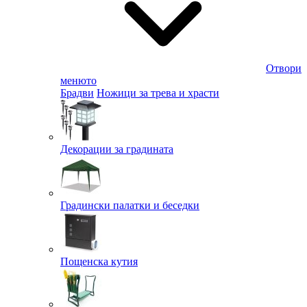
Отвори
менюто
Брадви
Ножици за трева и храсти
Декорации за градината
Градински палатки и беседки
Пощенска кутия