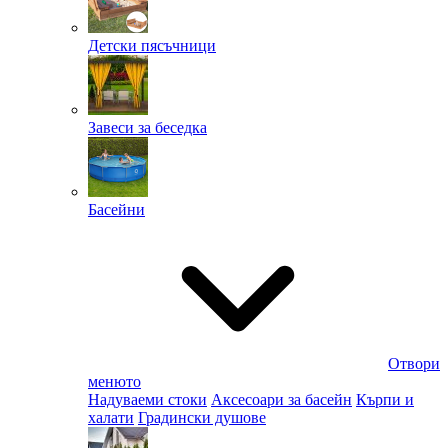
Детски пясъчници
Завеси за беседка
Басейни
Отвори
менюто
Надуваеми стоки
Аксесоари за басейн
Кърпи и
халати
Градински душове