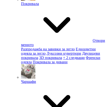
Покривала
Отвори
менюто
Разпродажба на завивки за легло
Едноцветни
одеяла за легло
Луксозни кувертюри
Двулицеви
покривала
3D покривала
+ 2 следващи
Френски
одеяла
Покривала за дивани
Чаршафи