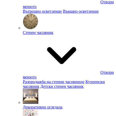
Отвори
менюто
Вътрешно осветление
Външно осветление
Стенен часовник
Отвори
менюто
Разпродажба на стенни часовници
Кухненски
часовник
Детски стенен часовник
Декоративни огледала