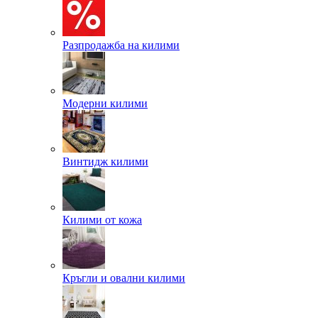
Разпродажба на килими
Модерни килими
Винтидж килими
Килими от кожа
Кръгли и овални килими