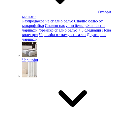
Отвори
менюто
Разпродажба на спално бельо
Спално бельо от
микрофибър
Спално памучно бельо
Фланелени
чаршафи
Френско спално бельо
+ 3 следващи
Нова
колекция
Чаршафи от памучен сатен
Двулицеви
чаршафи
Чаршафи