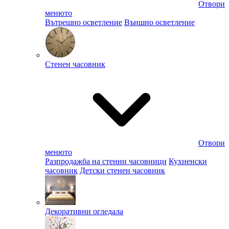
Отвори
менюто
Вътрешно осветление
Външно осветление
Стенен часовник
Отвори
менюто
Разпродажба на стенни часовници
Кухненски
часовник
Детски стенен часовник
Декоративни огледала