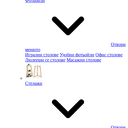
Фотьойли
Отвори
менюто
Игрални столове
Удобни фотьойли
Офис столове
Люлеещи се столове
Масажни столове
Стелажи
Отвори