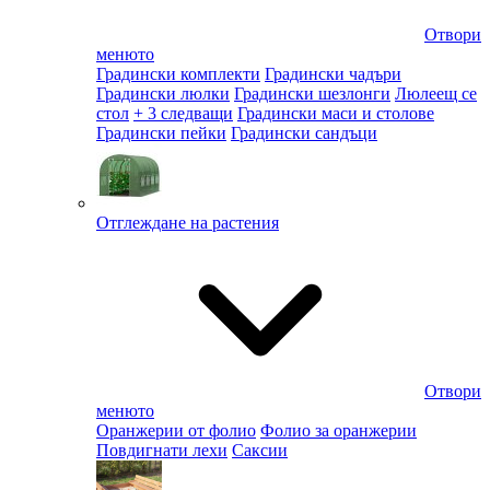
Отвори
менюто
Градински комплекти
Градински чадъри
Градински люлки
Градински шезлонги
Люлеещ се
стол
+ 3 следващи
Градински маси и столове
Градински пейки
Градински сандъци
Отглеждане на растения
Отвори
менюто
Оранжерии от фолио
Фолио за оранжерии
Повдигнати лехи
Саксии