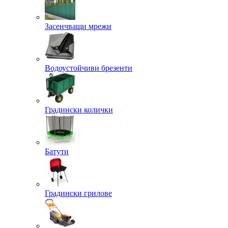
Засенчващи мрежи
Водоустойчиви брезенти
Градински колички
Батути
Градински грилове