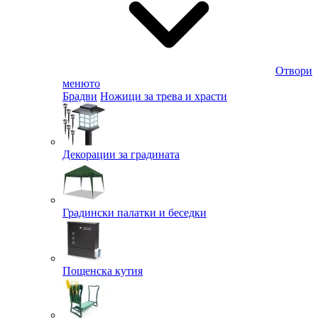
Отвори
менюто
Брадви
Ножици за трева и храсти
Декорации за градината
Градински палатки и беседки
Пощенска кутия