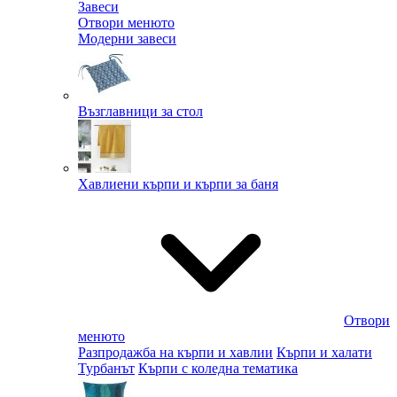
Завеси
Отвори менюто
Модерни завеси
Възглавници за стол
Хавлиени кърпи и кърпи за баня
Отвори
менюто
Разпродажба на кърпи и хавлии
Кърпи и халати
Турбанът
Кърпи с коледна тематика