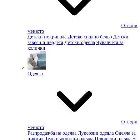
Отвори
менюто
Детски покривала
Детско спално бельо
Детски
завеси и пердета
Детски одеяла
Чувалчета за
колички
Одеяла
Отвори
менюто
Разпродажба на одеяла
Луксозни одеяла
Одеяла за
пикник
Тежки акрилни одеяла
Плюшени одеяла
+