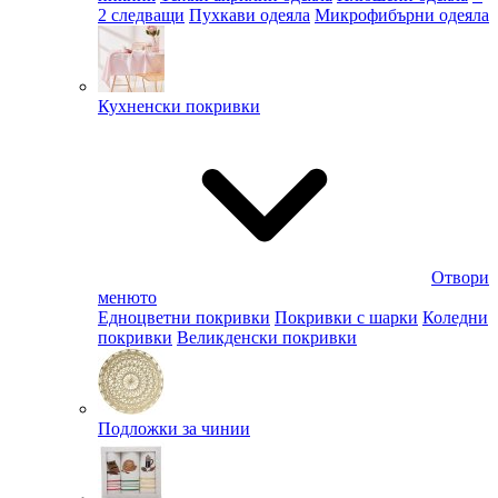
2 следващи
Пухкави одеяла
Микрофибърни одеяла
Кухненски покривки
Отвори
менюто
Едноцветни покривки
Покривки с шарки
Коледни
покривки
Великденски покривки
Подложки за чинии