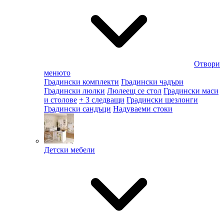
Отвори
менюто
Градински комплекти
Градински чадъри
Градински люлки
Люлеещ се стол
Градински маси
и столове
+ 3 следващи
Градински шезлонги
Градински сандъци
Надуваеми стоки
Детски мебели