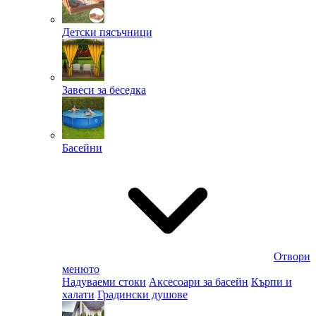
Детски пясъчници
Завеси за беседка
Басейни
Отвори
менюто
Надуваеми стоки
Аксесоари за басейн
Кърпи и
халати
Градински душове