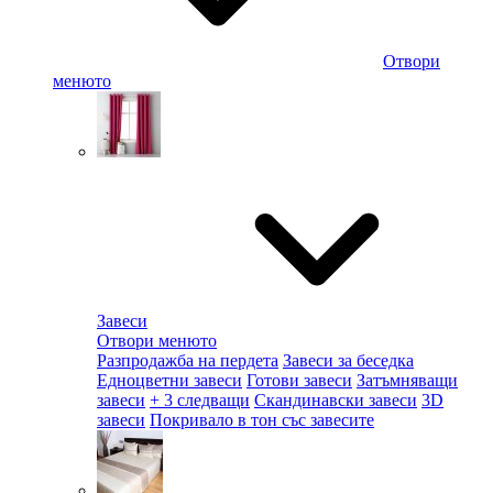
Отвори
менюто
Завеси
Отвори менюто
Разпродажба на пердета
Завеси за беседка
Едноцветни завеси
Готови завеси
Затъмняващи
завеси
+ 3 следващи
Скандинавски завеси
3D
завеси
Покривало в тон със завесите