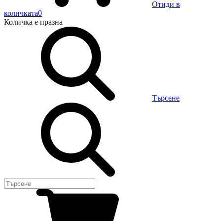
Отиди в
количката
0
Количка
е празна
Търсене