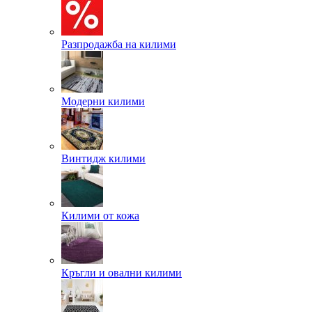
Разпродажба на килими
Модерни килими
Винтидж килими
Килими от кожа
Кръгли и овални килими