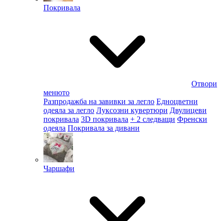
Покривала
Отвори
менюто
Разпродажба на завивки за легло
Едноцветни
одеяла за легло
Луксозни кувертюри
Двулицеви
покривала
3D покривала
+ 2 следващи
Френски
одеяла
Покривала за дивани
Чаршафи