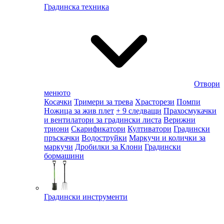
Градинска техника
Отвори
менюто
Косачки
Тримери за трева
Храсторези
Помпи
Ножица за жив плет
+ 9 следващи
Прахосмукачки
и вентилатори за градински листа
Верижни
триони
Скарификатори
Култиватори
Градински
пръскачки
Водоструйки
Маркучи и колички за
маркучи
Дробилки за Клони
Градински
бормашини
Градински инструменти