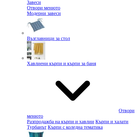
Завеси
Отвори менюто
Модерни завеси
Възглавници за стол
Хавлиени кърпи и кърпи за баня
Отвори
менюто
Разпродажба на кърпи и хавлии
Кърпи и халати
Турбанът
Кърпи с коледна тематика