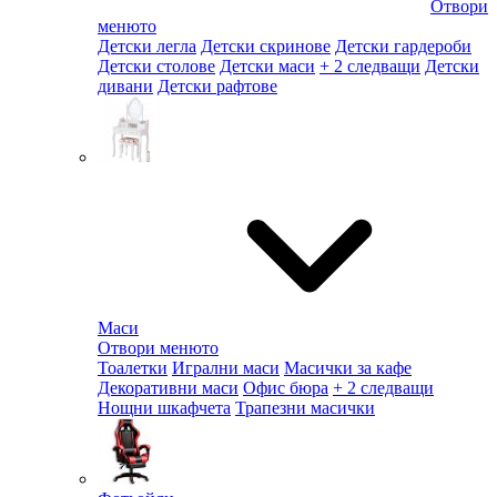
Отвори
менюто
Детски легла
Детски скринове
Детски гардероби
Детски столове
Детски маси
+ 2 следващи
Детски
дивани
Детски рафтове
Маси
Отвори менюто
Тоалетки
Игрални маси
Масички за кафе
Декоративни маси
Офис бюра
+ 2 следващи
Нощни шкафчета
Трапезни масички