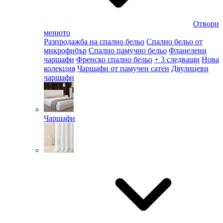
Отвори
менюто
Разпродажба на спално бельо
Спално бельо от
микрофибър
Спално памучно бельо
Фланелени
чаршафи
Френско спално бельо
+ 3 следващи
Нова
колекция
Чаршафи от памучен сатен
Двулицеви
чаршафи
Чаршафи