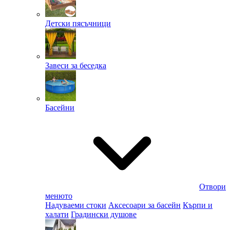
Детски пясъчници
Завеси за беседка
Басейни
Отвори
менюто
Надуваеми стоки
Аксесоари за басейн
Кърпи и
халати
Градински душове