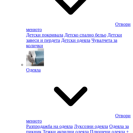
Отвори
менюто
Детски покривала
Детско спално бельо
Детски
завеси и пердета
Детски одеяла
Чувалчета за
колички
Одеяла
Отвори
менюто
Разпродажба на одеяла
Луксозни одеяла
Одеяла за
пикник
Тежки акрилни одеяла
Плюшени одеяла
+