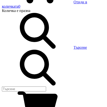
Отиди в
количката
0
Количка
е празна
Търсене