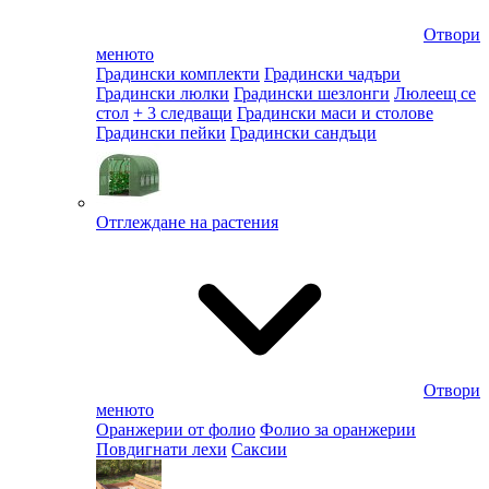
Отвори
менюто
Градински комплекти
Градински чадъри
Градински люлки
Градински шезлонги
Люлеещ се
стол
+ 3 следващи
Градински маси и столове
Градински пейки
Градински сандъци
Отглеждане на растения
Отвори
менюто
Оранжерии от фолио
Фолио за оранжерии
Повдигнати лехи
Саксии