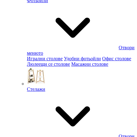
Фотьойли
Отвори
менюто
Игрални столове
Удобни фотьойли
Офис столове
Люлеещи се столове
Масажни столове
Стелажи
Отвори