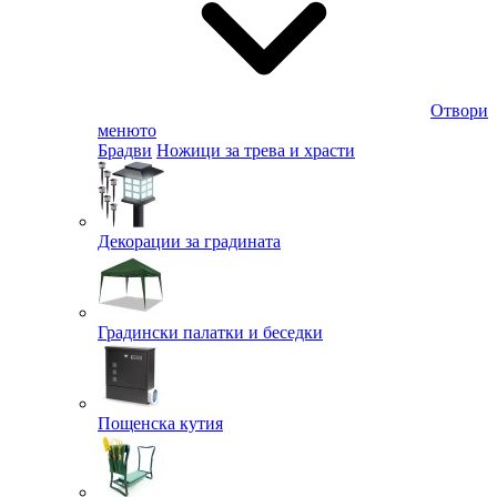
Отвори
менюто
Брадви
Ножици за трева и храсти
Декорации за градината
Градински палатки и беседки
Пощенска кутия