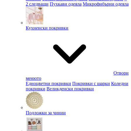
2 следващи
Пухкави одеяла
Микрофибърни одеяла
Кухненски покривки
Отвори
менюто
Едноцветни покривки
Покривки с шарки
Коледни
покривки
Великденски покривки
Подложки за чинии