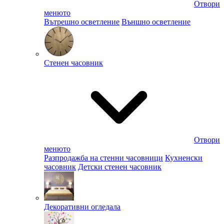
Отвори
менюто
Вътрешно осветление
Външно осветление
Стенен часовник
Отвори
менюто
Разпродажба на стенни часовници
Кухненски
часовник
Детски стенен часовник
Декоративни огледала