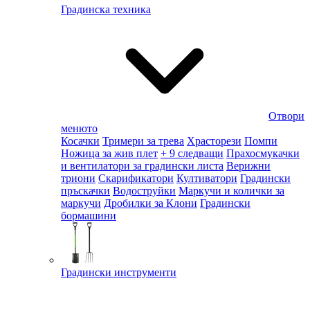
Градинска техника
Отвори
менюто
Косачки
Тримери за трева
Храсторези
Помпи
Ножица за жив плет
+ 9 следващи
Прахосмукачки
и вентилатори за градински листа
Верижни
триони
Скарификатори
Култиватори
Градински
пръскачки
Водоструйки
Маркучи и колички за
маркучи
Дробилки за Клони
Градински
бормашини
Градински инструменти