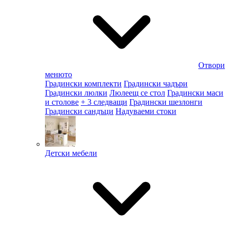
Отвори
менюто
Градински комплекти
Градински чадъри
Градински люлки
Люлеещ се стол
Градински маси
и столове
+ 3 следващи
Градински шезлонги
Градински сандъци
Надуваеми стоки
Детски мебели