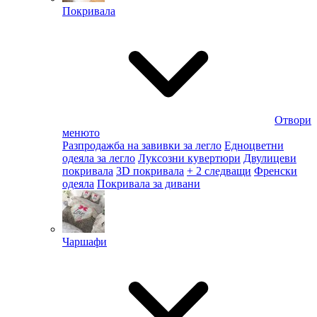
Покривала
Отвори
менюто
Разпродажба на завивки за легло
Едноцветни
одеяла за легло
Луксозни кувертюри
Двулицеви
покривала
3D покривала
+ 2 следващи
Френски
одеяла
Покривала за дивани
Чаршафи