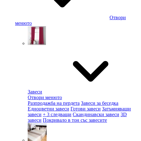
Отвори
менюто
Завеси
Отвори менюто
Разпродажба на пердета
Завеси за беседка
Едноцветни завеси
Готови завеси
Затъмняващи
завеси
+ 3 следващи
Скандинавски завеси
3D
завеси
Покривало в тон със завесите