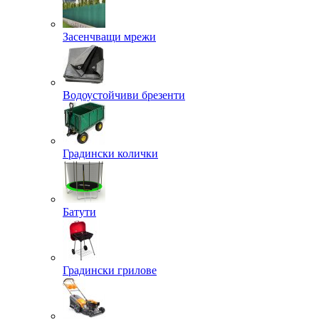
Засенчващи мрежи
Водоустойчиви брезенти
Градински колички
Батути
Градински грилове