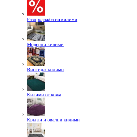
Разпродажба на килими
Модерни килими
Винтидж килими
Килими от кожа
Кръгли и овални килими