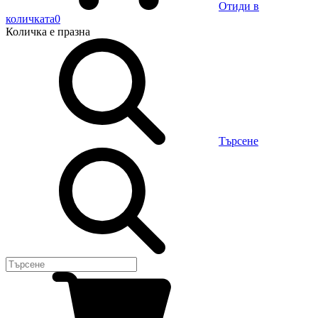
Отиди в
количката
0
Количка
е празна
Търсене