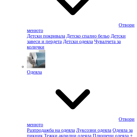
Отвори
менюто
Детски покривала
Детско спално бельо
Детски
завеси и пердета
Детски одеяла
Чувалчета за
колички
Одеяла
Отвори
менюто
Разпродажба на одеяла
Луксозни одеяла
Одеяла за
пикник
Тежки акрилни одеяла
Плюшени одеяла
+