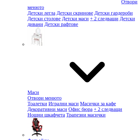
Отвори
менюто
Детски легла
Детски скринове
Детски гардероби
Детски столове
Детски маси
+ 2 следващи
Детски
дивани
Детски рафтове
Маси
Отвори менюто
Тоалетки
Игрални маси
Масички за кафе
Декоративни маси
Офис бюра
+ 2 следващи
Нощни шкафчета
Трапезни масички