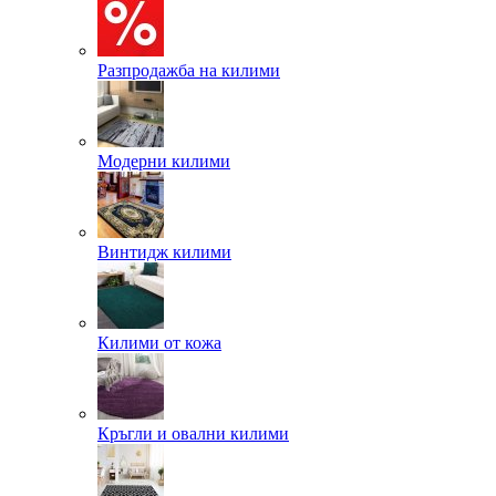
Разпродажба на килими
Модерни килими
Винтидж килими
Килими от кожа
Кръгли и овални килими