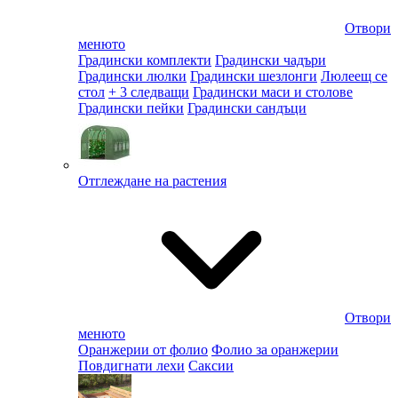
Отвори
менюто
Градински комплекти
Градински чадъри
Градински люлки
Градински шезлонги
Люлеещ се
стол
+ 3 следващи
Градински маси и столове
Градински пейки
Градински сандъци
Отглеждане на растения
Отвори
менюто
Оранжерии от фолио
Фолио за оранжерии
Повдигнати лехи
Саксии