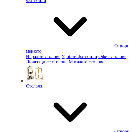
Фотьойли
Отвори
менюто
Игрални столове
Удобни фотьойли
Офис столове
Люлеещи се столове
Масажни столове
Стелажи
Отвори