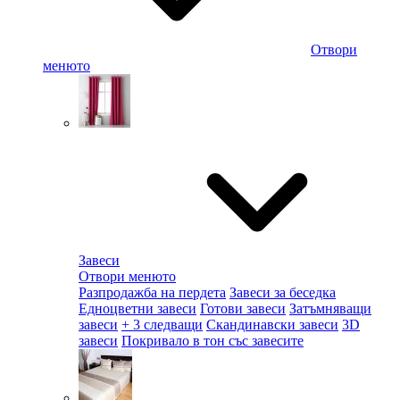
Отвори
менюто
Завеси
Отвори менюто
Разпродажба на пердета
Завеси за беседка
Едноцветни завеси
Готови завеси
Затъмняващи
завеси
+ 3 следващи
Скандинавски завеси
3D
завеси
Покривало в тон със завесите