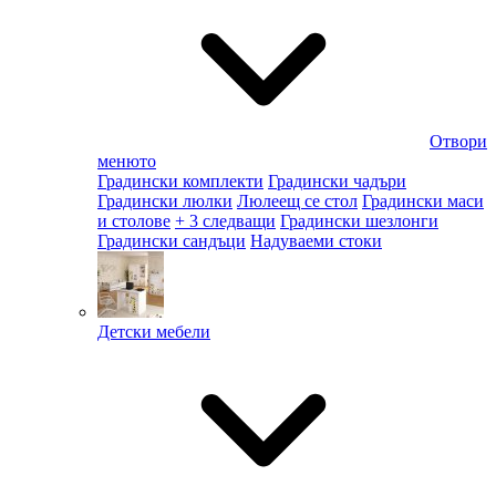
Отвори
менюто
Градински комплекти
Градински чадъри
Градински люлки
Люлеещ се стол
Градински маси
и столове
+ 3 следващи
Градински шезлонги
Градински сандъци
Надуваеми стоки
Детски мебели