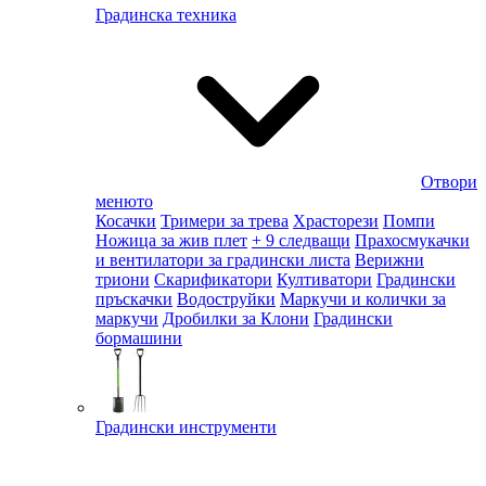
Градинска техника
Отвори
менюто
Косачки
Тримери за трева
Храсторези
Помпи
Ножица за жив плет
+ 9 следващи
Прахосмукачки
и вентилатори за градински листа
Верижни
триони
Скарификатори
Култиватори
Градински
пръскачки
Водоструйки
Маркучи и колички за
маркучи
Дробилки за Клони
Градински
бормашини
Градински инструменти