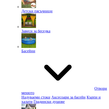
Детски пясъчници
Завеси за беседка
Басейни
Отвори
менюто
Надуваеми стоки
Аксесоари за басейн
Кърпи и
халати
Градински душове