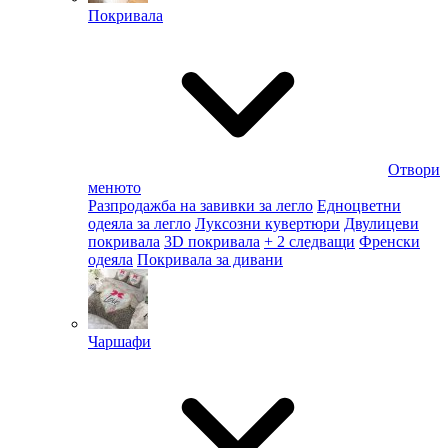
Покривала
Отвори
менюто
Разпродажба на завивки за легло
Едноцветни
одеяла за легло
Луксозни кувертюри
Двулицеви
покривала
3D покривала
+ 2 следващи
Френски
одеяла
Покривала за дивани
Чаршафи