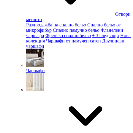
Отвори
менюто
Разпродажба на спално бельо
Спално бельо от
микрофибър
Спално памучно бельо
Фланелени
чаршафи
Френско спално бельо
+ 3 следващи
Нова
колекция
Чаршафи от памучен сатен
Двулицеви
чаршафи
Чаршафи