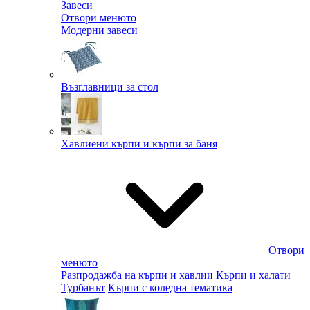
Завеси
Отвори менюто
Модерни завеси
Възглавници за стол
Хавлиени кърпи и кърпи за баня
Отвори
менюто
Разпродажба на кърпи и хавлии
Кърпи и халати
Турбанът
Кърпи с коледна тематика