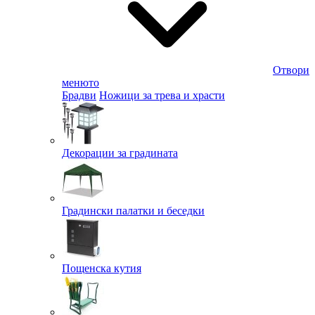
Отвори
менюто
Брадви
Ножици за трева и храсти
Декорации за градината
Градински палатки и беседки
Пощенска кутия