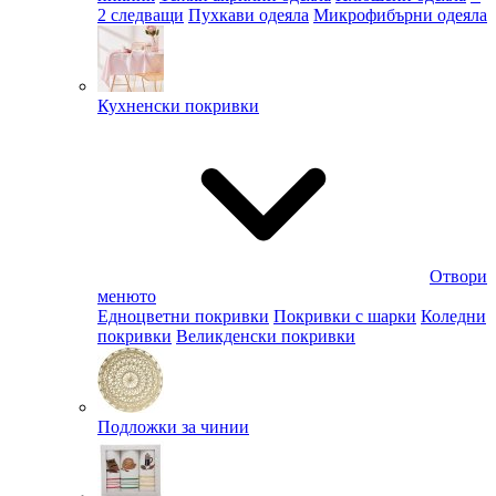
2 следващи
Пухкави одеяла
Микрофибърни одеяла
Кухненски покривки
Отвори
менюто
Едноцветни покривки
Покривки с шарки
Коледни
покривки
Великденски покривки
Подложки за чинии