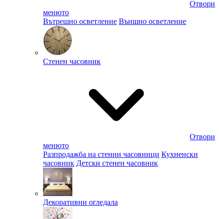
Отвори
менюто
Вътрешно осветление
Външно осветление
Стенен часовник
Отвори
менюто
Разпродажба на стенни часовници
Кухненски
часовник
Детски стенен часовник
Декоративни огледала