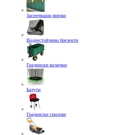
Засенчващи мрежи
Водоустойчиви брезенти
Градински колички
Батути
Градински грилове