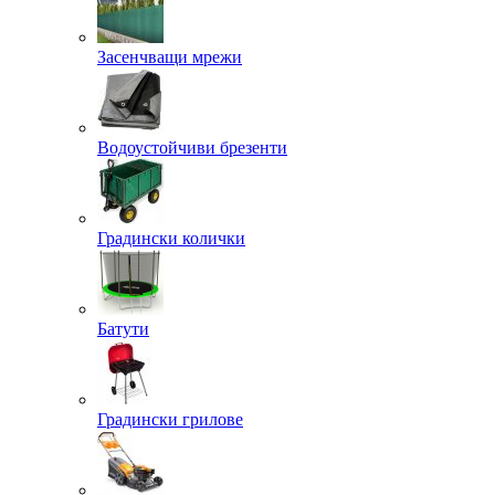
Засенчващи мрежи
Водоустойчиви брезенти
Градински колички
Батути
Градински грилове