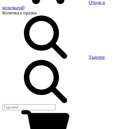
Отиди в
количката
0
Количка
е празна
Търсене