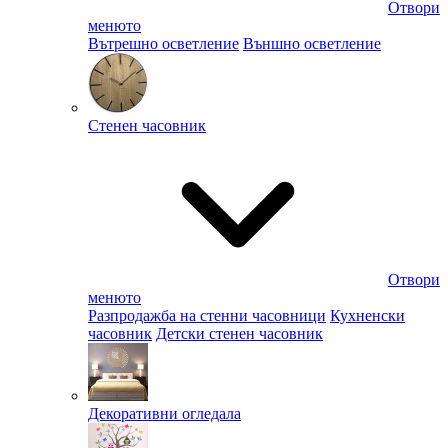
Отвори
менюто
Вътрешно осветление
Външно осветление
Стенен часовник
Отвори
менюто
Разпродажба на стенни часовници
Кухненски
часовник
Детски стенен часовник
Декоративни огледала