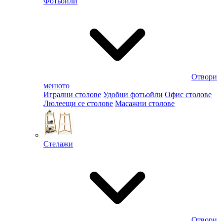
Фотьойли
Отвори
менюто
Игрални столове
Удобни фотьойли
Офис столове
Люлеещи се столове
Масажни столове
Стелажи
Отвори