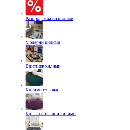
Разпродажба на килими
Модерни килими
Винтидж килими
Килими от кожа
Кръгли и овални килими