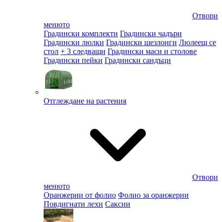
Отвори
менюто
Градински комплекти
Градински чадъри
Градински люлки
Градински шезлонги
Люлеещ се
стол
+ 3 следващи
Градински маси и столове
Градински пейки
Градински сандъци
Отглеждане на растения
Отвори
менюто
Оранжерии от фолио
Фолио за оранжерии
Повдигнати лехи
Саксии