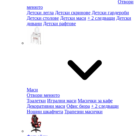
Отвори
менюто
Детски легла
Детски скринове
Детски гардероби
Детски столове
Детски маси
+ 2 следващи
Детски
дивани
Детски рафтове
Маси
Отвори менюто
Тоалетки
Игрални маси
Масички за кафе
Декоративни маси
Офис бюра
+ 2 следващи
Нощни шкафчета
Трапезни масички