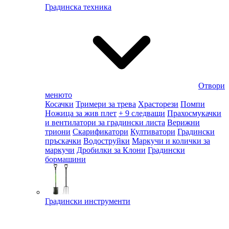
Градинска техника
Отвори
менюто
Косачки
Тримери за трева
Храсторези
Помпи
Ножица за жив плет
+ 9 следващи
Прахосмукачки
и вентилатори за градински листа
Верижни
триони
Скарификатори
Култиватори
Градински
пръскачки
Водоструйки
Маркучи и колички за
маркучи
Дробилки за Клони
Градински
бормашини
Градински инструменти