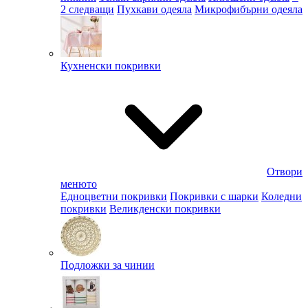
2 следващи
Пухкави одеяла
Микрофибърни одеяла
Кухненски покривки
Отвори
менюто
Едноцветни покривки
Покривки с шарки
Коледни
покривки
Великденски покривки
Подложки за чинии