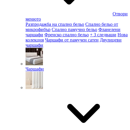
Отвори
менюто
Разпродажба на спално бельо
Спално бельо от
микрофибър
Спално памучно бельо
Фланелени
чаршафи
Френско спално бельо
+ 3 следващи
Нова
колекция
Чаршафи от памучен сатен
Двулицеви
чаршафи
Чаршафи