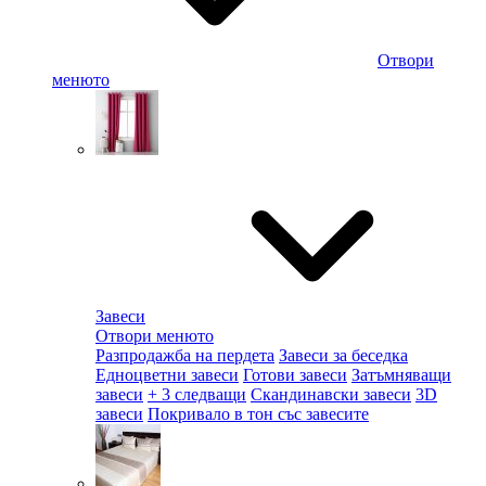
Отвори
менюто
Завеси
Отвори менюто
Разпродажба на пердета
Завеси за беседка
Едноцветни завеси
Готови завеси
Затъмняващи
завеси
+ 3 следващи
Скандинавски завеси
3D
завеси
Покривало в тон със завесите