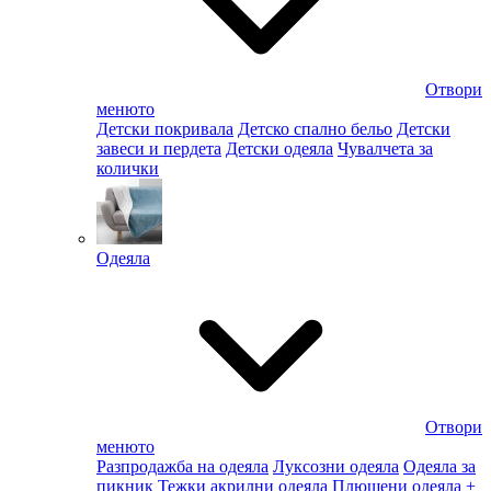
Отвори
менюто
Детски покривала
Детско спално бельо
Детски
завеси и пердета
Детски одеяла
Чувалчета за
колички
Одеяла
Отвори
менюто
Разпродажба на одеяла
Луксозни одеяла
Одеяла за
пикник
Тежки акрилни одеяла
Плюшени одеяла
+