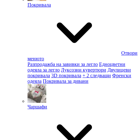
Покривала
Отвори
менюто
Разпродажба на завивки за легло
Едноцветни
одеяла за легло
Луксозни кувертюри
Двулицеви
покривала
3D покривала
+ 2 следващи
Френски
одеяла
Покривала за дивани
Чаршафи