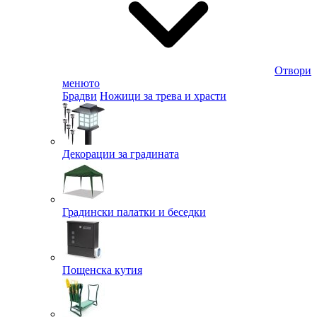
Отвори
менюто
Брадви
Ножици за трева и храсти
Декорации за градината
Градински палатки и беседки
Пощенска кутия