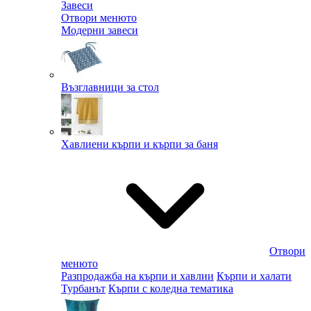
Завеси
Отвори менюто
Модерни завеси
Възглавници за стол
Хавлиени кърпи и кърпи за баня
Отвори
менюто
Разпродажба на кърпи и хавлии
Кърпи и халати
Турбанът
Кърпи с коледна тематика