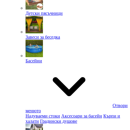
Детски пясъчници
Завеси за беседка
Басейни
Отвори
менюто
Надуваеми стоки
Аксесоари за басейн
Кърпи и
халати
Градински душове