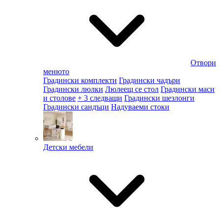
Отвори
менюто
Градински комплекти
Градински чадъри
Градински люлки
Люлеещ се стол
Градински маси
и столове
+ 3 следващи
Градински шезлонги
Градински сандъци
Надуваеми стоки
Детски мебели