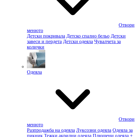
Отвори
менюто
Детски покривала
Детско спално бельо
Детски
завеси и пердета
Детски одеяла
Чувалчета за
колички
Одеяла
Отвори
менюто
Разпродажба на одеяла
Луксозни одеяла
Одеяла за
пикник
Тежки акрилни одеяла
Плюшени одеяла
+