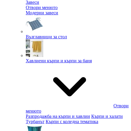
Завеси
Отвори менюто
Модерни завеси
Възглавници за стол
Хавлиени кърпи и кърпи за баня
Отвори
менюто
Разпродажба на кърпи и хавлии
Кърпи и халати
Турбанът
Кърпи с коледна тематика