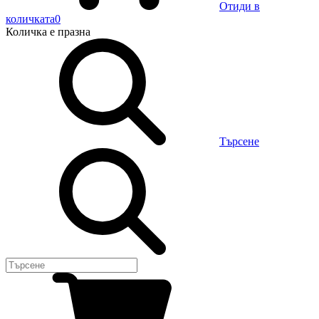
Отиди в
количката
0
Количка
е празна
Търсене