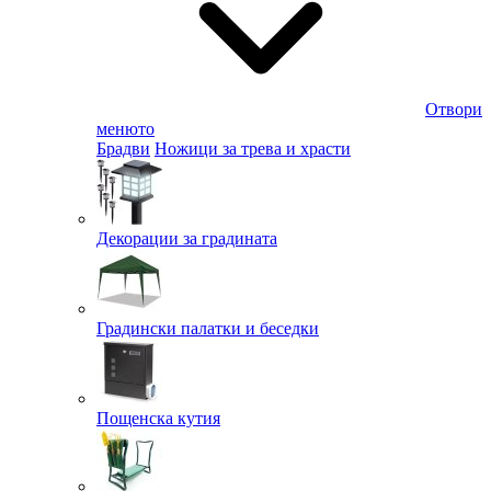
Отвори
менюто
Брадви
Ножици за трева и храсти
Декорации за градината
Градински палатки и беседки
Пощенска кутия