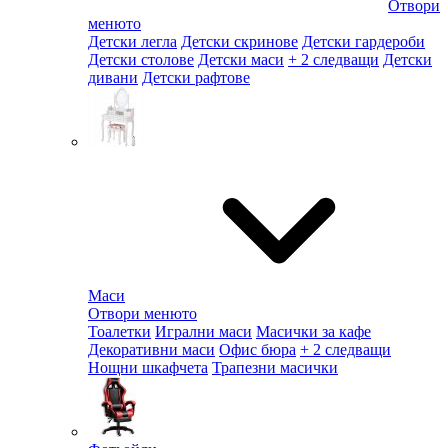
Отвори
менюто
Детски легла
Детски скринове
Детски гардероби
Детски столове
Детски маси
+ 2 следващи
Детски
дивани
Детски рафтове
Маси
Отвори менюто
Тоалетки
Игрални маси
Масички за кафе
Декоративни маси
Офис бюра
+ 2 следващи
Нощни шкафчета
Трапезни масички