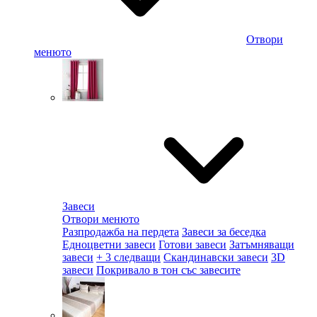
Отвори
менюто
Завеси
Отвори менюто
Разпродажба на пердета
Завеси за беседка
Едноцветни завеси
Готови завеси
Затъмняващи
завеси
+ 3 следващи
Скандинавски завеси
3D
завеси
Покривало в тон със завесите