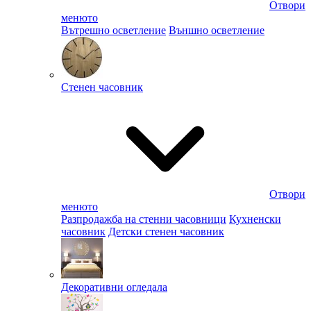
Отвори
менюто
Вътрешно осветление
Външно осветление
Стенен часовник
Отвори
менюто
Разпродажба на стенни часовници
Кухненски
часовник
Детски стенен часовник
Декоративни огледала