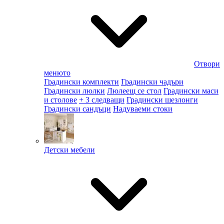
Отвори
менюто
Градински комплекти
Градински чадъри
Градински люлки
Люлеещ се стол
Градински маси
и столове
+ 3 следващи
Градински шезлонги
Градински сандъци
Надуваеми стоки
Детски мебели