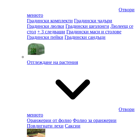
Отвори
менюто
Градински комплекти
Градински чадъри
Градински люлки
Градински шезлонги
Люлеещ се
стол
+ 3 следващи
Градински маси и столове
Градински пейки
Градински сандъци
Отглеждане на растения
Отвори
менюто
Оранжерии от фолио
Фолио за оранжерии
Повдигнати лехи
Саксии