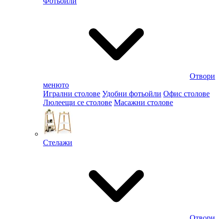
Фотьойли
Отвори
менюто
Игрални столове
Удобни фотьойли
Офис столове
Люлеещи се столове
Масажни столове
Стелажи
Отвори