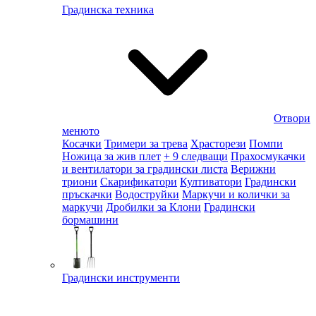
Градинска техника
Отвори
менюто
Косачки
Тримери за трева
Храсторези
Помпи
Ножица за жив плет
+ 9 следващи
Прахосмукачки
и вентилатори за градински листа
Верижни
триони
Скарификатори
Култиватори
Градински
пръскачки
Водоструйки
Маркучи и колички за
маркучи
Дробилки за Клони
Градински
бормашини
Градински инструменти