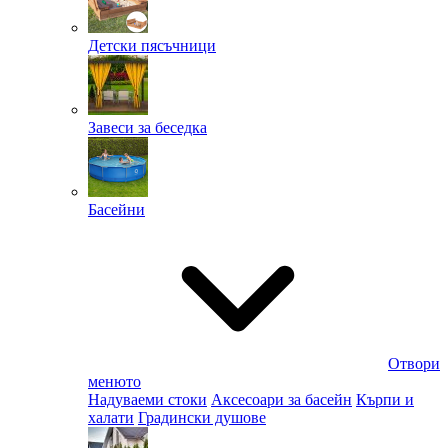
Детски пясъчници
Завеси за беседка
Басейни
Отвори
менюто
Надуваеми стоки
Аксесоари за басейн
Кърпи и
халати
Градински душове