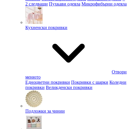
2 следващи
Пухкави одеяла
Микрофибърни одеяла
Кухненски покривки
Отвори
менюто
Едноцветни покривки
Покривки с шарки
Коледни
покривки
Великденски покривки
Подложки за чинии