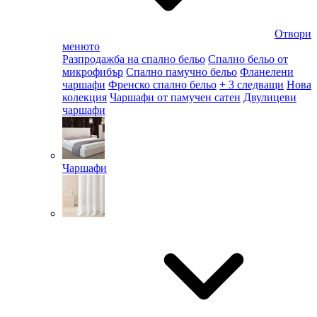
Отвори
менюто
Разпродажба на спално бельо
Спално бельо от
микрофибър
Спално памучно бельо
Фланелени
чаршафи
Френско спално бельо
+ 3 следващи
Нова
колекция
Чаршафи от памучен сатен
Двулицеви
чаршафи
Чаршафи