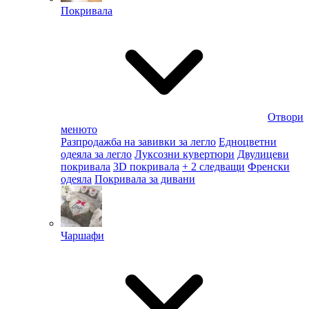
Покривала
Отвори
менюто
Разпродажба на завивки за легло
Едноцветни
одеяла за легло
Луксозни кувертюри
Двулицеви
покривала
3D покривала
+ 2 следващи
Френски
одеяла
Покривала за дивани
Чаршафи