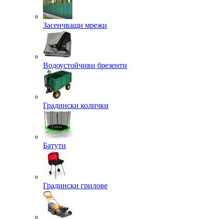
Засенчващи мрежи
Водоустойчиви брезенти
Градински колички
Батути
Градински грилове