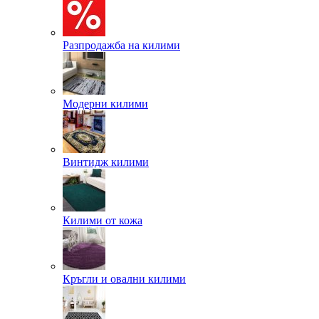
Разпродажба на килими
Модерни килими
Винтидж килими
Килими от кожа
Кръгли и овални килими