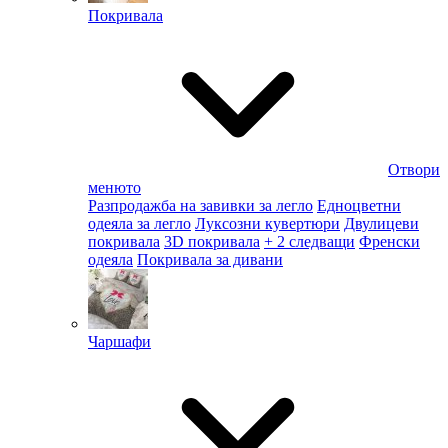
Покривала
Отвори
менюто
Разпродажба на завивки за легло
Едноцветни
одеяла за легло
Луксозни кувертюри
Двулицеви
покривала
3D покривала
+ 2 следващи
Френски
одеяла
Покривала за дивани
Чаршафи