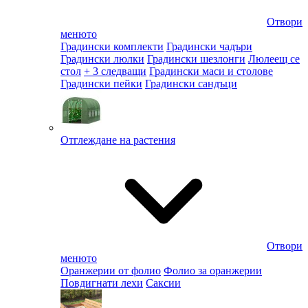
Отвори
менюто
Градински комплекти
Градински чадъри
Градински люлки
Градински шезлонги
Люлеещ се
стол
+ 3 следващи
Градински маси и столове
Градински пейки
Градински сандъци
Отглеждане на растения
Отвори
менюто
Оранжерии от фолио
Фолио за оранжерии
Повдигнати лехи
Саксии