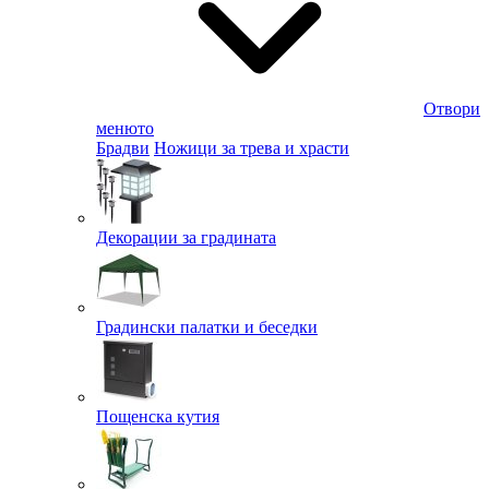
Отвори
менюто
Брадви
Ножици за трева и храсти
Декорации за градината
Градински палатки и беседки
Пощенска кутия