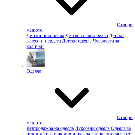
Отвори
менюто
Детски покривала
Детско спално бельо
Детски
завеси и пердета
Детски одеяла
Чувалчета за
колички
Одеяла
Отвори
менюто
Разпродажба на одеяла
Луксозни одеяла
Одеяла за
пикник
Тежки акрилни одеяла
Плюшени одеяла
+