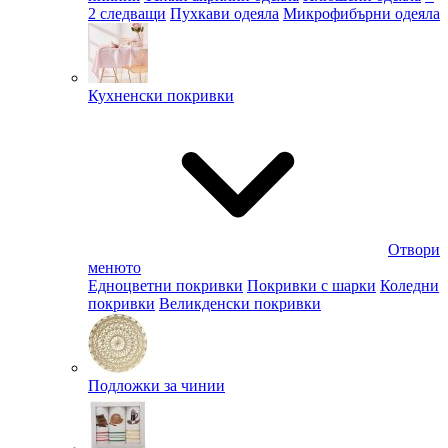
2 следващи
Пухкави одеяла
Микрофибърни одеяла
Кухненски покривки
Отвори
менюто
Едноцветни покривки
Покривки с шарки
Коледни
покривки
Великденски покривки
Подложки за чинии