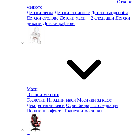
Отвори
менюто
Детски легла
Детски скринове
Детски гардероби
Детски столове
Детски маси
+ 2 следващи
Детски
дивани
Детски рафтове
Маси
Отвори менюто
Тоалетки
Игрални маси
Масички за кафе
Декоративни маси
Офис бюра
+ 2 следващи
Нощни шкафчета
Трапезни масички