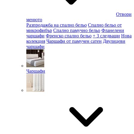
Отвори
менюто
Разпродажба на спално бельо
Спално бельо от
микрофибър
Спално памучно бельо
Фланелени
чаршафи
Френско спално бельо
+ 3 следващи
Нова
колекция
Чаршафи от памучен сатен
Двулицеви
чаршафи
Чаршафи