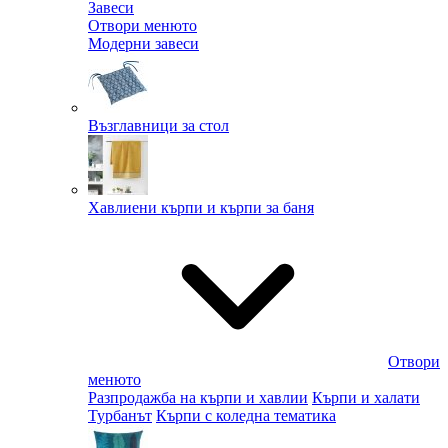
Завеси
Отвори менюто
Модерни завеси
Възглавници за стол
Хавлиени кърпи и кърпи за баня
Отвори
менюто
Разпродажба на кърпи и хавлии
Кърпи и халати
Турбанът
Кърпи с коледна тематика