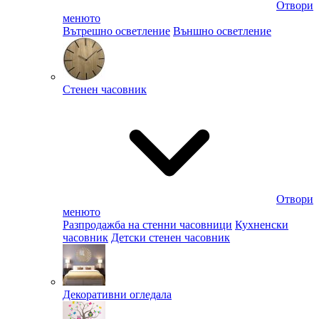
Отвори
менюто
Вътрешно осветление
Външно осветление
Стенен часовник
Отвори
менюто
Разпродажба на стенни часовници
Кухненски
часовник
Детски стенен часовник
Декоративни огледала