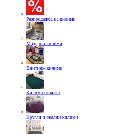
Разпродажба на килими
Модерни килими
Винтидж килими
Килими от кожа
Кръгли и овални килими