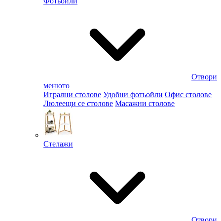
Фотьойли
Отвори
менюто
Игрални столове
Удобни фотьойли
Офис столове
Люлеещи се столове
Масажни столове
Стелажи
Отвори