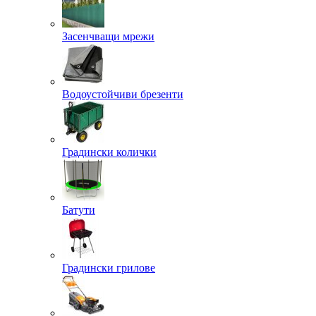
Засенчващи мрежи
Водоустойчиви брезенти
Градински колички
Батути
Градински грилове