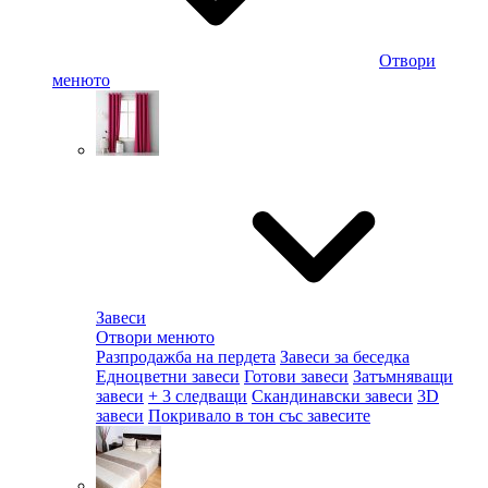
Отвори
менюто
Завеси
Отвори менюто
Разпродажба на пердета
Завеси за беседка
Едноцветни завеси
Готови завеси
Затъмняващи
завеси
+ 3 следващи
Скандинавски завеси
3D
завеси
Покривало в тон със завесите