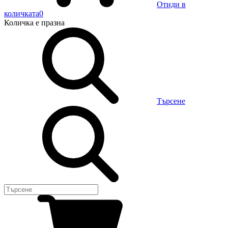
Отиди в
количката
0
Количка
е празна
Търсене