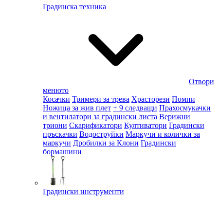
Градинска техника
Отвори
менюто
Косачки
Тримери за трева
Храсторези
Помпи
Ножица за жив плет
+ 9 следващи
Прахосмукачки
и вентилатори за градински листа
Верижни
триони
Скарификатори
Култиватори
Градински
пръскачки
Водоструйки
Маркучи и колички за
маркучи
Дробилки за Клони
Градински
бормашини
Градински инструменти