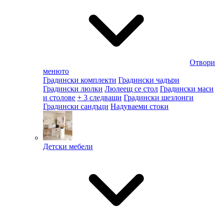
Отвори
менюто
Градински комплекти
Градински чадъри
Градински люлки
Люлеещ се стол
Градински маси
и столове
+ 3 следващи
Градински шезлонги
Градински сандъци
Надуваеми стоки
Детски мебели