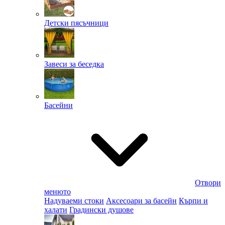
Детски пясъчници
Завеси за беседка
Басейни
Отвори
менюто
Надуваеми стоки
Аксесоари за басейн
Кърпи и
халати
Градински душове