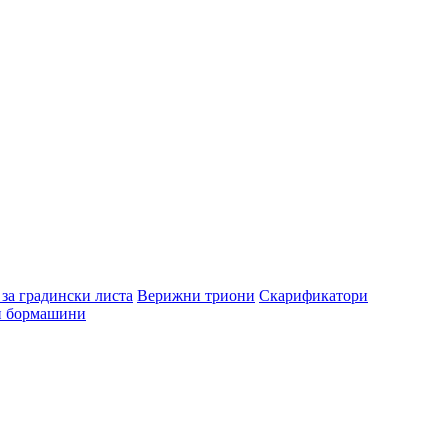
за градински листа
Верижни триони
Скарификатори
и бормашини