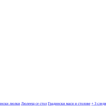
ински люлки
Люлеещ се стол
Градински маси и столове
+ 3 след