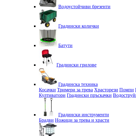
Водоустойчиви брезенти
Градински колички
Батути
Градински грилове
Градинска техника
Косачки
Тримери за трева
Храсторези
Помпи
Култиватори
Градински пръскачки
Водоструй
Градински инструменти
Брадви
Ножици за трева и храсти