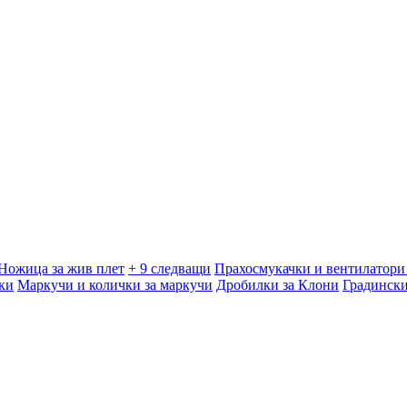
Ножица за жив плет
+ 9 следващи
Прахосмукачки и вентилатори 
ки
Маркучи и колички за маркучи
Дробилки за Клони
Градинск