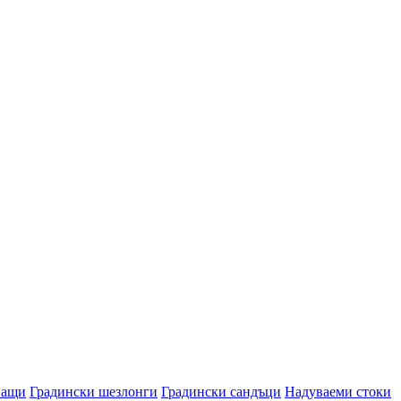
ващи
Градински шезлонги
Градински сандъци
Надуваеми стоки