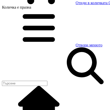
Отиди в количката
0
Количка
е празна
Отвори менюто