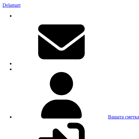
Delamart
Вашата сметк