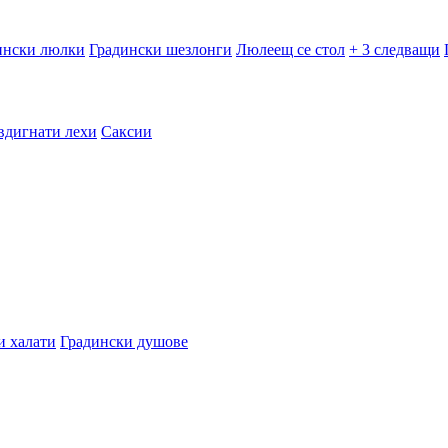
ински люлки
Градински шезлонги
Люлеещ се стол
+ 3 следващи
вдигнати лехи
Саксии
и халати
Градински душове