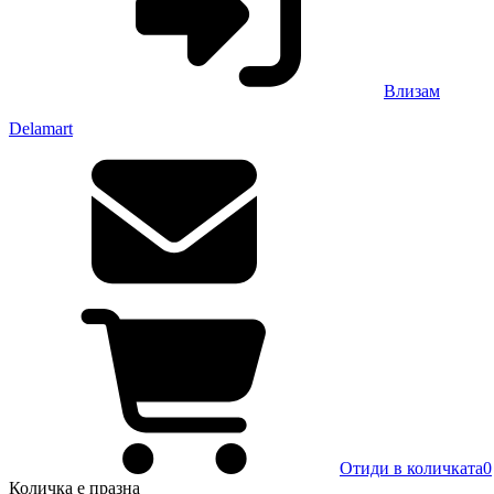
Влизам
Delamart
Отиди в количката
0
Количка
е празна