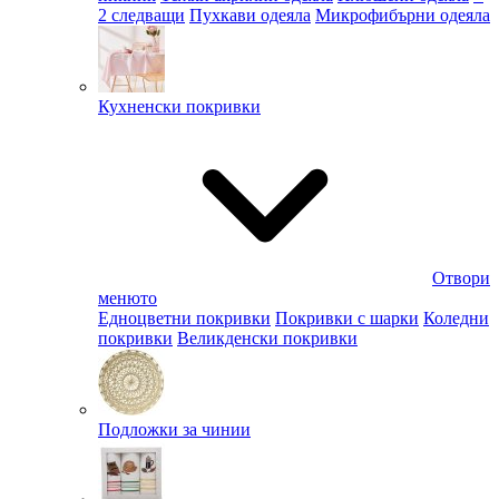
2 следващи
Пухкави одеяла
Микрофибърни одеяла
Кухненски покривки
Отвори
менюто
Едноцветни покривки
Покривки с шарки
Коледни
покривки
Великденски покривки
Подложки за чинии