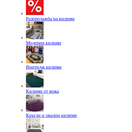
Разпродажба на килими
Модерни килими
Винтидж килими
Килими от кожа
Кръгли и овални килими