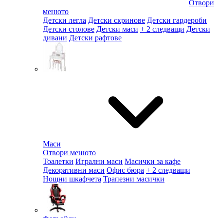
Отвори
менюто
Детски легла
Детски скринове
Детски гардероби
Детски столове
Детски маси
+ 2 следващи
Детски
дивани
Детски рафтове
Маси
Отвори менюто
Тоалетки
Игрални маси
Масички за кафе
Декоративни маси
Офис бюра
+ 2 следващи
Нощни шкафчета
Трапезни масички