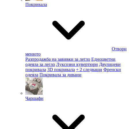
Покривала
Отвори
менюто
Разпродажба на завивки за легло
Едноцветни
одеяла за легло
Луксозни кувертюри
Двулицеви
покривала
3D покривала
+ 2 следващи
Френски
одеяла
Покривала за дивани
Чаршафи