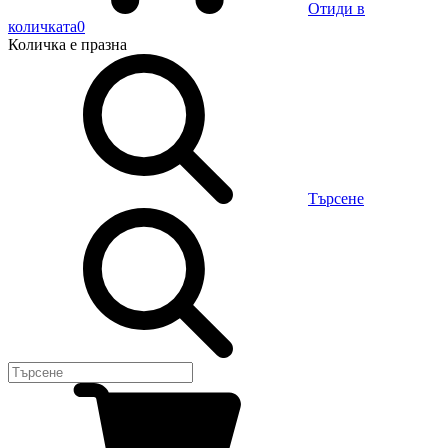
Отиди в
количката
0
Количка
е празна
Търсене