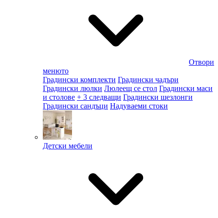
Отвори
менюто
Градински комплекти
Градински чадъри
Градински люлки
Люлеещ се стол
Градински маси
и столове
+ 3 следващи
Градински шезлонги
Градински сандъци
Надуваеми стоки
Детски мебели