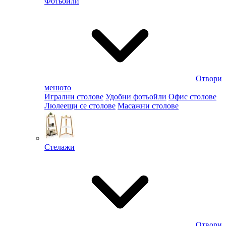
Фотьойли
Отвори
менюто
Игрални столове
Удобни фотьойли
Офис столове
Люлеещи се столове
Масажни столове
Стелажи
Отвори