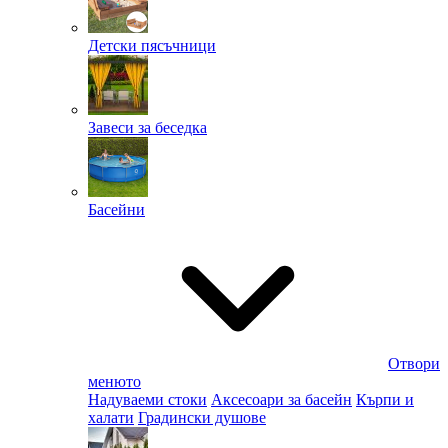
Детски пясъчници
Завеси за беседка
Басейни
Отвори
менюто
Надуваеми стоки
Аксесоари за басейн
Кърпи и
халати
Градински душове