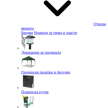
Отвори
менюто
Брадви
Ножици за трева и храсти
Декорации за градината
Градински палатки и беседки
Пощенска кутия