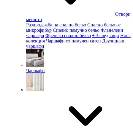
Отвори
менюто
Разпродажба на спално бельо
Спално бельо от
микрофибър
Спално памучно бельо
Фланелени
чаршафи
Френско спално бельо
+ 3 следващи
Нова
колекция
Чаршафи от памучен сатен
Двулицеви
чаршафи
Чаршафи