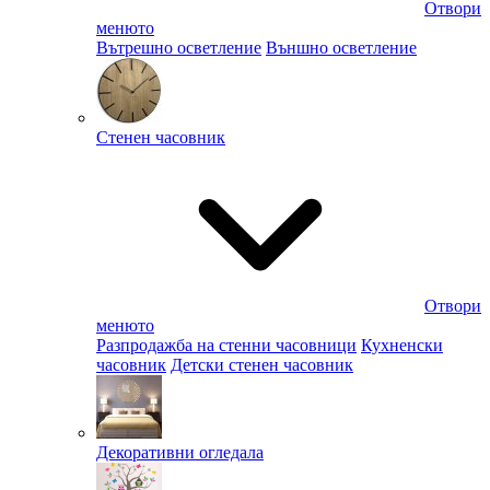
Отвори
менюто
Вътрешно осветление
Външно осветление
Стенен часовник
Отвори
менюто
Разпродажба на стенни часовници
Кухненски
часовник
Детски стенен часовник
Декоративни огледала