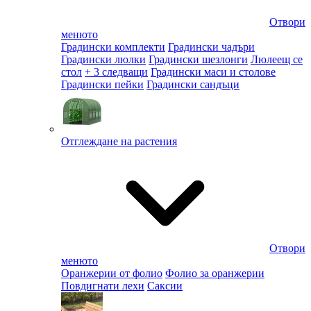
Отвори
менюто
Градински комплекти
Градински чадъри
Градински люлки
Градински шезлонги
Люлеещ се
стол
+ 3 следващи
Градински маси и столове
Градински пейки
Градински сандъци
Отглеждане на растения
Отвори
менюто
Оранжерии от фолио
Фолио за оранжерии
Повдигнати лехи
Саксии