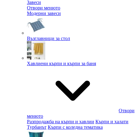
Завеси
Отвори менюто
Модерни завеси
Възглавници за стол
Хавлиени кърпи и кърпи за баня
Отвори
менюто
Разпродажба на кърпи и хавлии
Кърпи и халати
Турбанът
Кърпи с коледна тематика