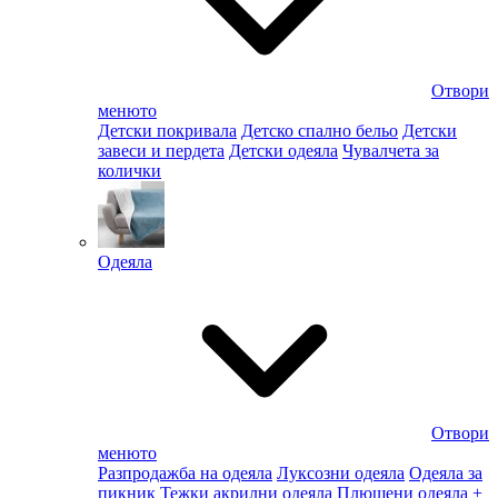
Отвори
менюто
Детски покривала
Детско спално бельо
Детски
завеси и пердета
Детски одеяла
Чувалчета за
колички
Одеяла
Отвори
менюто
Разпродажба на одеяла
Луксозни одеяла
Одеяла за
пикник
Тежки акрилни одеяла
Плюшени одеяла
+