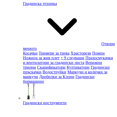
Градинска техника
Отвори
менюто
Косачки
Тримери за трева
Храсторези
Помпи
Ножица за жив плет
+ 9 следващи
Прахосмукачки
и вентилатори за градински листа
Верижни
триони
Скарификатори
Култиватори
Градински
пръскачки
Водоструйки
Маркучи и колички за
маркучи
Дробилки за Клони
Градински
бормашини
Градински инструменти