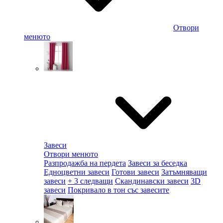
Отвори
менюто
Завеси
Отвори менюто
Разпродажба на пердета
Завеси за беседка
Едноцветни завеси
Готови завеси
Затъмняващи
завеси
+ 3 следващи
Скандинавски завеси
3D
завеси
Покривало в тон със завесите