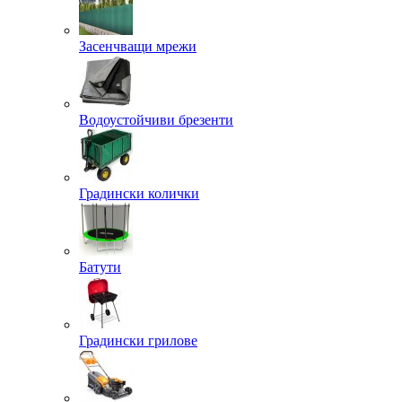
Засенчващи мрежи
Водоустойчиви брезенти
Градински колички
Батути
Градински грилове