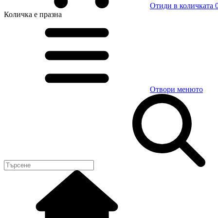
Отиди в количката
0
Количка
е празна
Отвори менюто