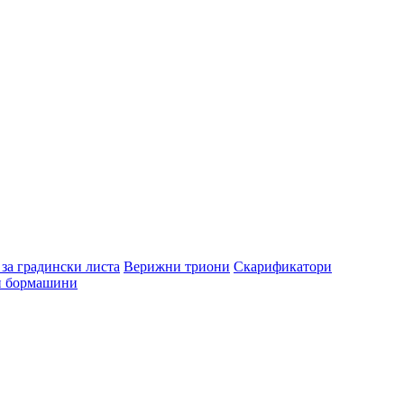
за градински листа
Верижни триони
Скарификатори
и бормашини