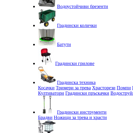
Водоустойчиви брезенти
Градински колички
Батути
Градински грилове
Градинска техника
Косачки
Тримери за трева
Храсторези
Помпи
Култиватори
Градински пръскачки
Водоструй
Градински инструменти
Брадви
Ножици за трева и храсти