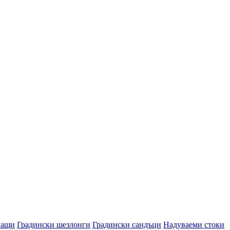
ващи
Градински шезлонги
Градински сандъци
Надуваеми стоки