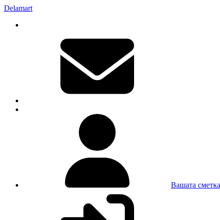
Delamart
Вашата сметк