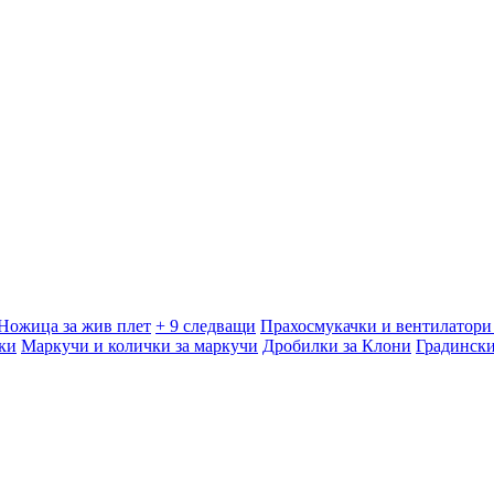
Ножица за жив плет
+ 9 следващи
Прахосмукачки и вентилатори 
ки
Маркучи и колички за маркучи
Дробилки за Клони
Градинск