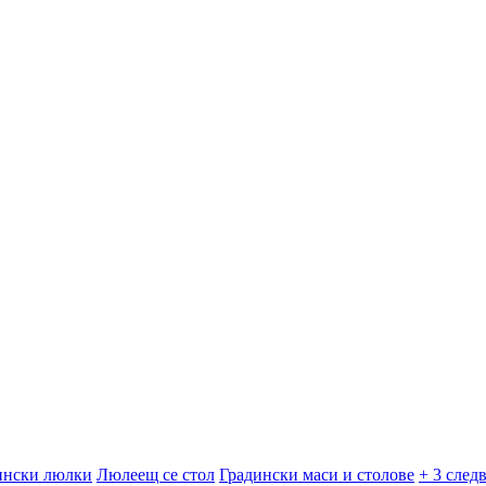
ински люлки
Люлеещ се стол
Градински маси и столове
+ 3 след