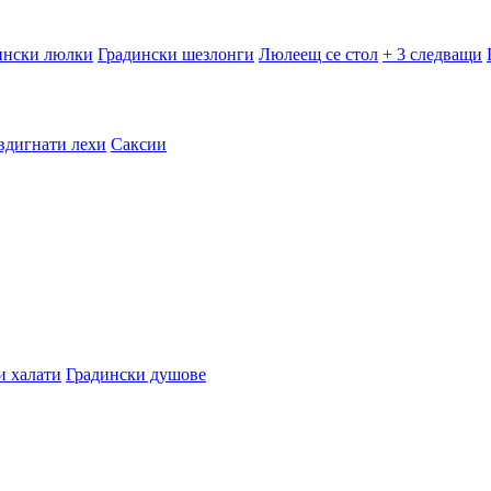
ински люлки
Градински шезлонги
Люлеещ се стол
+ 3 следващи
вдигнати лехи
Саксии
и халати
Градински душове