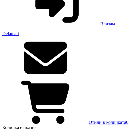
Влизам
Delamart
Отиди в количката
0
Количка
е празна