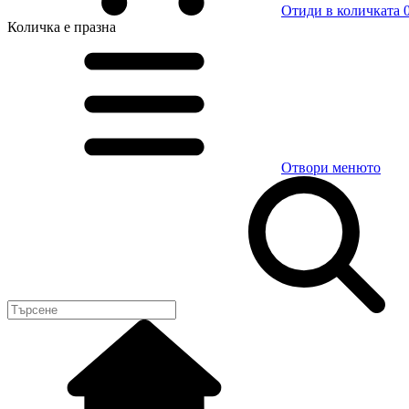
Отиди в количката
0
Количка
е празна
Отвори менюто