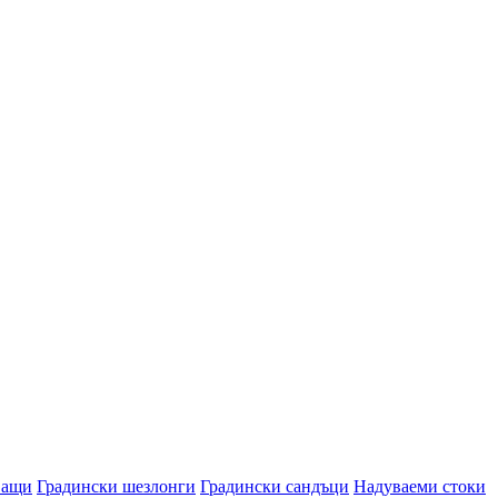
ващи
Градински шезлонги
Градински сандъци
Надуваеми стоки