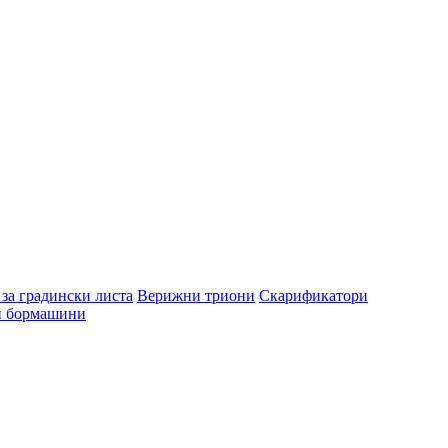
за градински листа
Верижни триони
Скарификатори
и бормашини