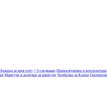
Ножица за жив плет
+ 9 следващи
Прахосмукачки и вентилатори 
ки
Маркучи и колички за маркучи
Дробилки за Клони
Градинск