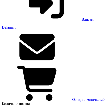
Влизам
Delamart
Отиди в количката
0
Количка
е празна