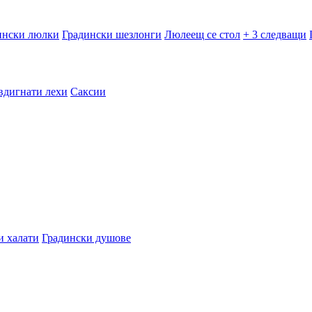
ински люлки
Градински шезлонги
Люлеещ се стол
+ 3 следващи
вдигнати лехи
Саксии
и халати
Градински душове