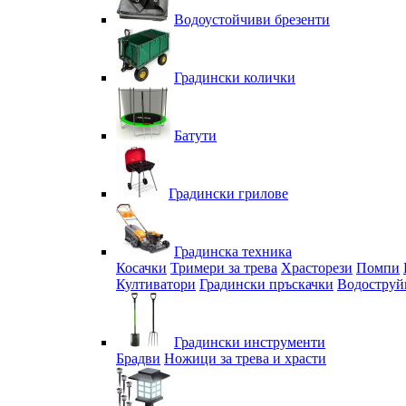
Водоустойчиви брезенти
Градински колички
Батути
Градински грилове
Градинска техника
Косачки
Тримери за трева
Храсторези
Помпи
Култиватори
Градински пръскачки
Водоструй
Градински инструменти
Брадви
Ножици за трева и храсти