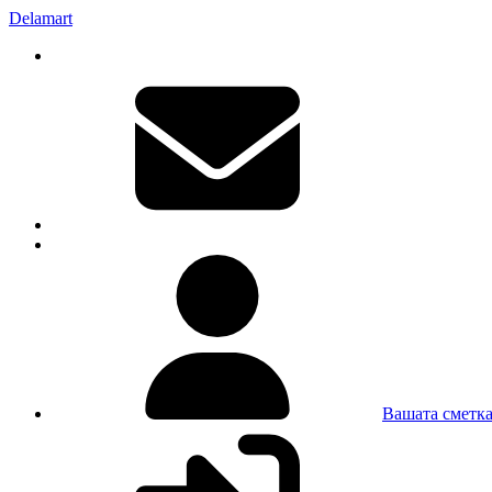
Delamart
Вашата сметк