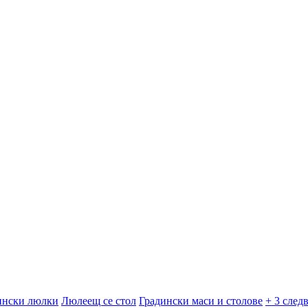
ински люлки
Люлеещ се стол
Градински маси и столове
+ 3 след