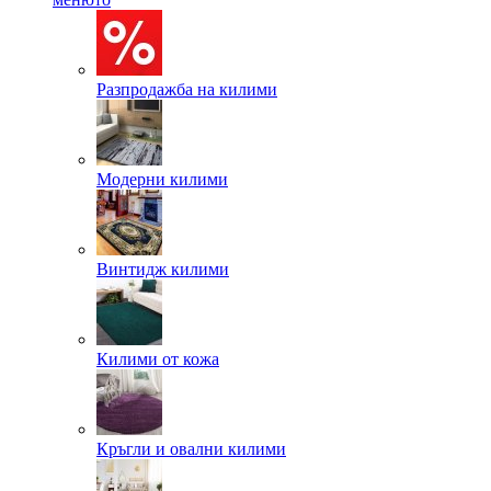
Разпродажба на килими
Модерни килими
Винтидж килими
Килими от кожа
Кръгли и овални килими