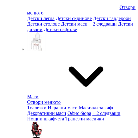
Отвори
менюто
Детски легла
Детски скринове
Детски гардероби
Детски столове
Детски маси
+ 2 следващи
Детски
дивани
Детски рафтове
Маси
Отвори менюто
Тоалетки
Игрални маси
Масички за кафе
Декоративни маси
Офис бюра
+ 2 следващи
Нощни шкафчета
Трапезни масички