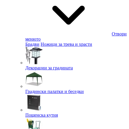
Отвори
менюто
Брадви
Ножици за трева и храсти
Декорации за градината
Градински палатки и беседки
Пощенска кутия