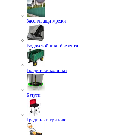
Засенчващи мрежи
Водоустойчиви брезенти
Градински колички
Батути
Градински грилове