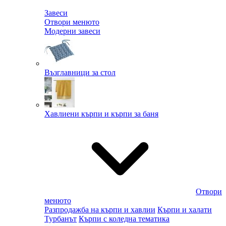
Завеси
Отвори менюто
Модерни завеси
Възглавници за стол
Хавлиени кърпи и кърпи за баня
Отвори
менюто
Разпродажба на кърпи и хавлии
Кърпи и халати
Турбанът
Кърпи с коледна тематика