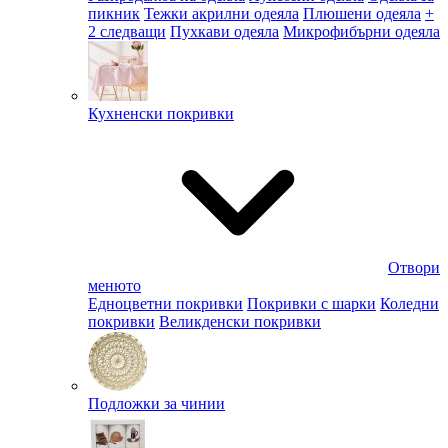
пикник
Тежки акрилни одеяла
Плюшени одеяла
+
2 следващи
Пухкави одеяла
Микрофибърни одеяла
Кухненски покривки
Отвори
менюто
Едноцветни покривки
Покривки с шарки
Коледни
покривки
Великденски покривки
Подложки за чинии