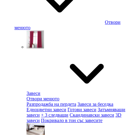
Отвори
менюто
Завеси
Отвори менюто
Разпродажба на пердета
Завеси за беседка
Едноцветни завеси
Готови завеси
Затъмняващи
завеси
+ 3 следващи
Скандинавски завеси
3D
завеси
Покривало в тон със завесите