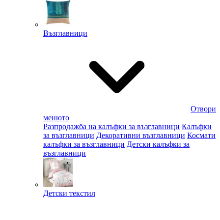
Възглавници
Отвори
менюто
Разпродажба на калъфки за възглавници
Калъфки
за възглавници
Декоративни възглавници
Космати
калъфки за възглавници
Детски калъфки за
възглавници
Детски текстил