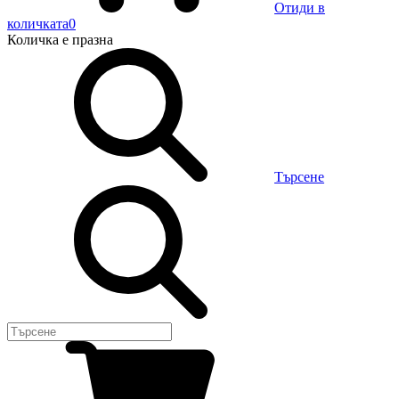
Отиди в
количката
0
Количка
е празна
Търсене