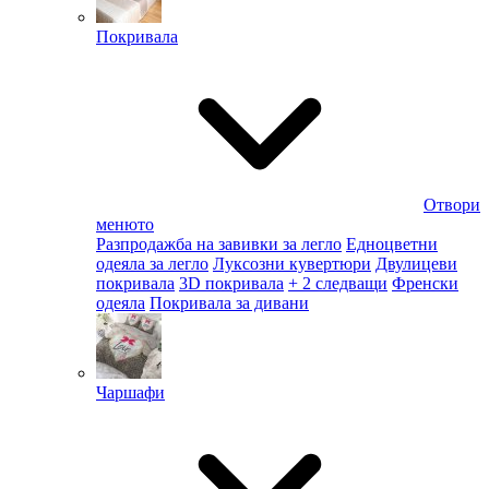
Покривала
Отвори
менюто
Разпродажба на завивки за легло
Едноцветни
одеяла за легло
Луксозни кувертюри
Двулицеви
покривала
3D покривала
+ 2 следващи
Френски
одеяла
Покривала за дивани
Чаршафи