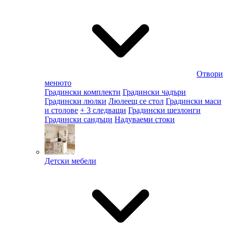
Отвори
менюто
Градински комплекти
Градински чадъри
Градински люлки
Люлеещ се стол
Градински маси
и столове
+ 3 следващи
Градински шезлонги
Градински сандъци
Надуваеми стоки
Детски мебели