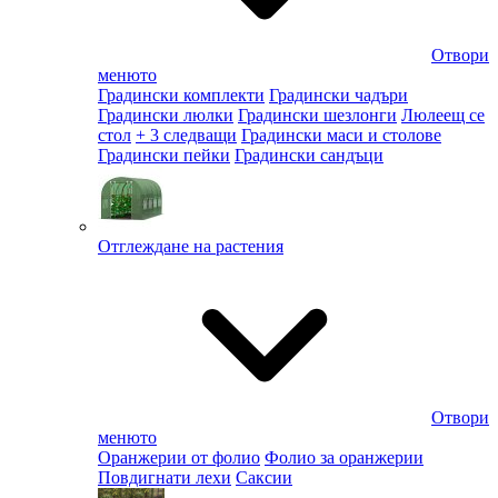
Отвори
менюто
Градински комплекти
Градински чадъри
Градински люлки
Градински шезлонги
Люлеещ се
стол
+ 3 следващи
Градински маси и столове
Градински пейки
Градински сандъци
Отглеждане на растения
Отвори
менюто
Оранжерии от фолио
Фолио за оранжерии
Повдигнати лехи
Саксии