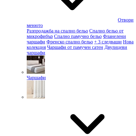
Отвори
менюто
Разпродажба на спално бельо
Спално бельо от
микрофибър
Спално памучно бельо
Фланелени
чаршафи
Френско спално бельо
+ 3 следващи
Нова
колекция
Чаршафи от памучен сатен
Двулицеви
чаршафи
Чаршафи