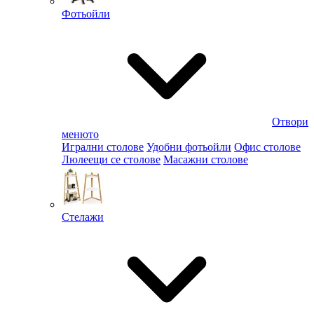
Фотьойли
Отвори
менюто
Игрални столове
Удобни фотьойли
Офис столове
Люлеещи се столове
Масажни столове
Стелажи