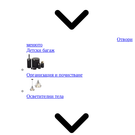
Отвори
менюто
Детски багаж
Организация и почистване
Осветителни тела