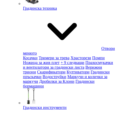
Градинска техника
Отвори
менюто
Косачки
Тримери за трева
Храсторези
Помпи
Ножица за жив плет
+ 9 следващи
Прахосмукачки
и вентилатори за градински листа
Верижни
триони
Скарификатори
Култиватори
Градински
пръскачки
Водоструйки
Маркучи и колички за
маркучи
Дробилки за Клони
Градински
бормашини
Градински инструменти