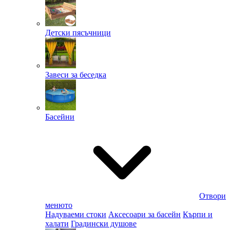
Детски пясъчници
Завеси за беседка
Басейни
Отвори
менюто
Надуваеми стоки
Аксесоари за басейн
Кърпи и
халати
Градински душове