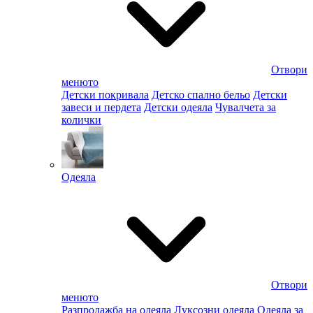
Отвори
менюто
Детски покривала
Детско спално бельо
Детски
завеси и пердета
Детски одеяла
Чувалчета за
колички
Одеяла
Отвори
менюто
Разпродажба на одеяла
Луксозни одеяла
Одеяла за