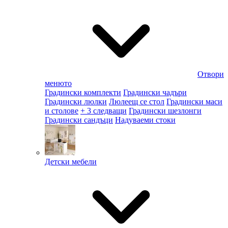
Отвори
менюто
Градински комплекти
Градински чадъри
Градински люлки
Люлеещ се стол
Градински маси
и столове
+ 3 следващи
Градински шезлонги
Градински сандъци
Надуваеми стоки
Детски мебели