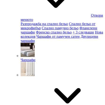
Отвори
менюто
Разпродажба на спално бельо
Спално бельо от
микрофибър
Спално памучно бельо
Фланелени
чаршафи
Френско спално бельо
+ 3 следващи
Нова
колекция
Чаршафи от памучен сатен
Двулицеви
чаршафи
Чаршафи