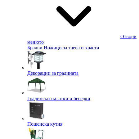
Отвори
менюто
Брадви
Ножици за трева и храсти
Декорации за градината
Градински палатки и беседки
Пощенска кутия