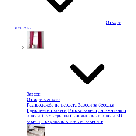
Отвори
менюто
Завеси
Отвори менюто
Разпродажба на пердета
Завеси за беседка
Едноцветни завеси
Готови завеси
Затъмняващи
завеси
+ 3 следващи
Скандинавски завеси
3D
завеси
Покривало в тон със завесите