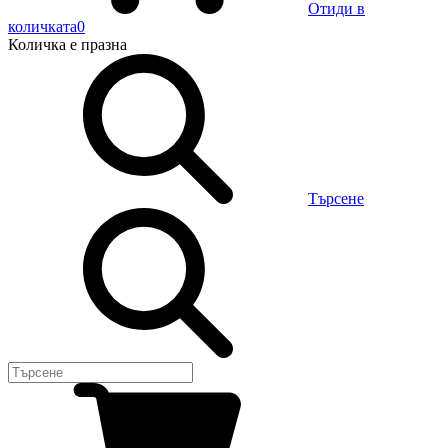
Отиди в
количката
0
Количка
е празна
Търсене