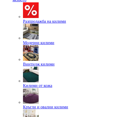
Разпродажба на килими
Модерни килими
Винтидж килими
Килими от кожа
Кръгли и овални килими