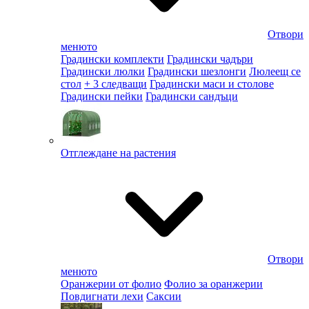
Отвори
менюто
Градински комплекти
Градински чадъри
Градински люлки
Градински шезлонги
Люлеещ се
стол
+ 3 следващи
Градински маси и столове
Градински пейки
Градински сандъци
Отглеждане на растения
Отвори
менюто
Оранжерии от фолио
Фолио за оранжерии
Повдигнати лехи
Саксии