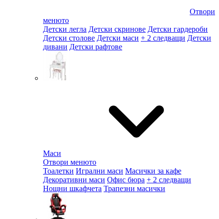
Отвори
менюто
Детски легла
Детски скринове
Детски гардероби
Детски столове
Детски маси
+ 2 следващи
Детски
дивани
Детски рафтове
Маси
Отвори менюто
Тоалетки
Игрални маси
Масички за кафе
Декоративни маси
Офис бюра
+ 2 следващи
Нощни шкафчета
Трапезни масички