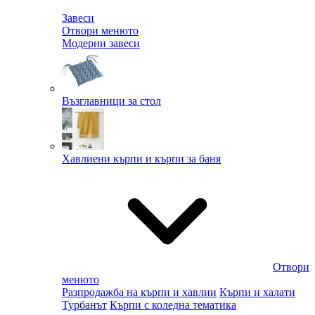
Завеси
Отвори менюто
Модерни завеси
Възглавници за стол
Хавлиени кърпи и кърпи за баня
Отвори
менюто
Разпродажба на кърпи и хавлии
Кърпи и халати
Турбанът
Кърпи с коледна тематика