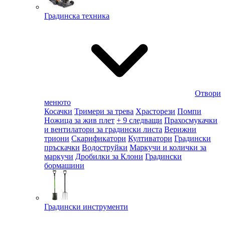
Градинска техника
Отвори
менюто
Косачки
Тримери за трева
Храсторези
Помпи
Ножица за жив плет
+ 9 следващи
Прахосмукачки
и вентилатори за градински листа
Верижни
триони
Скарификатори
Култиватори
Градински
пръскачки
Водоструйки
Маркучи и колички за
маркучи
Дробилки за Клони
Градински
бормашини
Градински инструменти