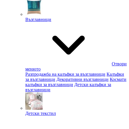
Възглавници
Отвори
менюто
Разпродажба на калъфки за възглавници
Калъфки
за възглавници
Декоративни възглавници
Космати
калъфки за възглавници
Детски калъфки за
възглавници
Детски текстил