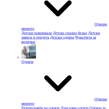
Отвори
менюто
Детски покривала
Детско спално бельо
Детски
завеси и пердета
Детски одеяла
Чувалчета за
колички
Одеяла
Отвори
менюто
Разпродажба на одеяла
Луксозни одеяла
Одеяла за