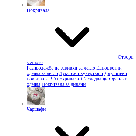
Покривала
Отвори
менюто
Разпродажба на завивки за легло
Едноцветни
одеяла за легло
Луксозни кувертюри
Двулицеви
покривала
3D покривала
+ 2 следващи
Френски
одеяла
Покривала за дивани
Чаршафи