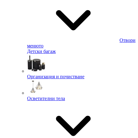
Отвори
менюто
Детски багаж
Организация и почистване
Осветителни тела