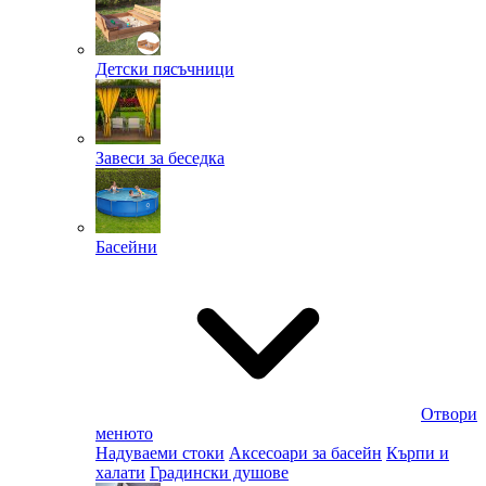
Детски пясъчници
Завеси за беседка
Басейни
Отвори
менюто
Надуваеми стоки
Аксесоари за басейн
Кърпи и
халати
Градински душове