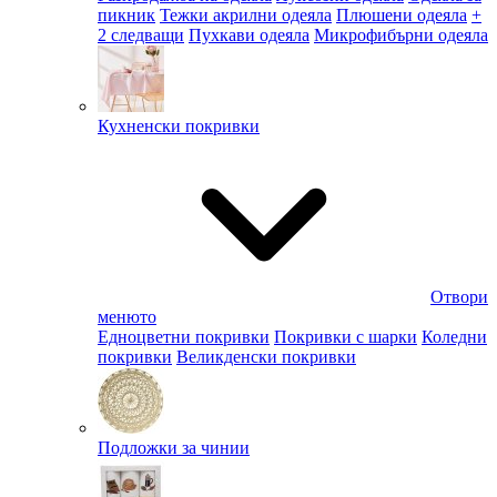
пикник
Тежки акрилни одеяла
Плюшени одеяла
+
2 следващи
Пухкави одеяла
Микрофибърни одеяла
Кухненски покривки
Отвори
менюто
Едноцветни покривки
Покривки с шарки
Коледни
покривки
Великденски покривки
Подложки за чинии