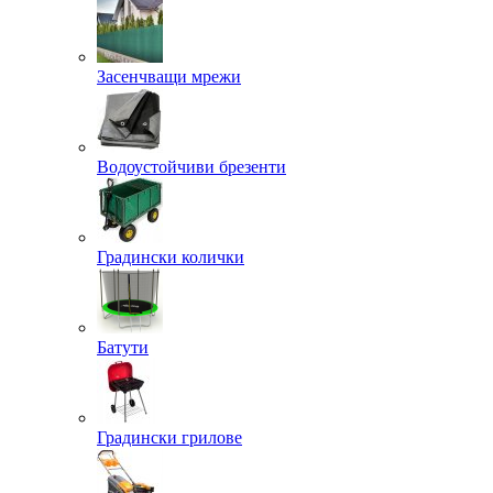
Засенчващи мрежи
Водоустойчиви брезенти
Градински колички
Батути
Градински грилове