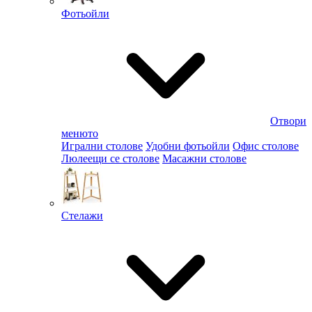
Фотьойли
Отвори
менюто
Игрални столове
Удобни фотьойли
Офис столове
Люлеещи се столове
Масажни столове
Стелажи