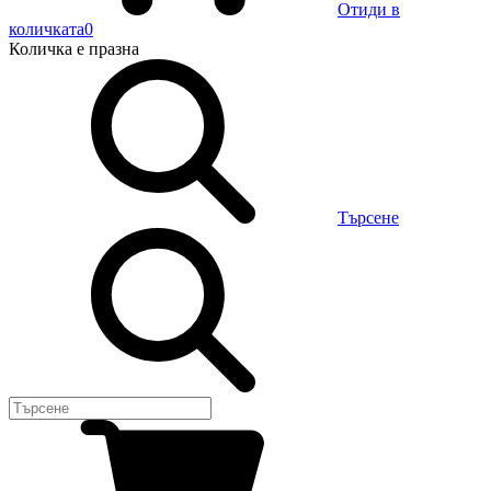
Отиди в
количката
0
Количка
е празна
Търсене