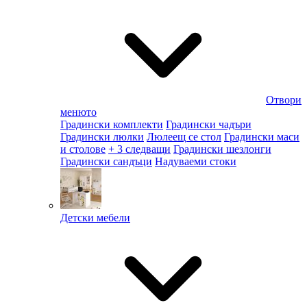
Отвори
менюто
Градински комплекти
Градински чадъри
Градински люлки
Люлеещ се стол
Градински маси
и столове
+ 3 следващи
Градински шезлонги
Градински сандъци
Надуваеми стоки
Детски мебели