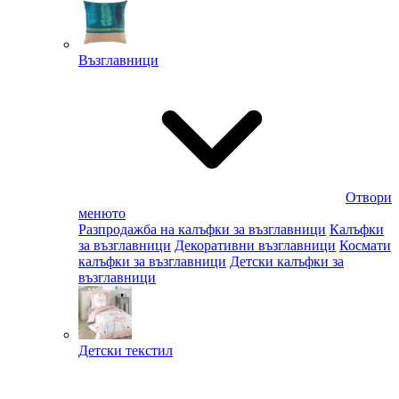
Възглавници
Отвори
менюто
Разпродажба на калъфки за възглавници
Калъфки
за възглавници
Декоративни възглавници
Космати
калъфки за възглавници
Детски калъфки за
възглавници
Детски текстил