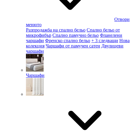
Отвори
менюто
Разпродажба на спално бельо
Спално бельо от
микрофибър
Спално памучно бельо
Фланелени
чаршафи
Френско спално бельо
+ 3 следващи
Нова
колекция
Чаршафи от памучен сатен
Двулицеви
чаршафи
Чаршафи