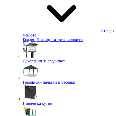
Отвори
менюто
Брадви
Ножици за трева и храсти
Декорации за градината
Градински палатки и беседки
Пощенска кутия