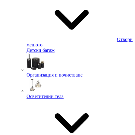
Отвори
менюто
Детски багаж
Организация и почистване
Осветителни тела