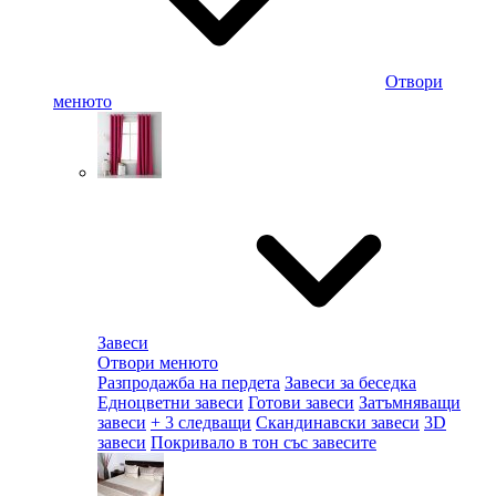
Отвори
менюто
Завеси
Отвори менюто
Разпродажба на пердета
Завеси за беседка
Едноцветни завеси
Готови завеси
Затъмняващи
завеси
+ 3 следващи
Скандинавски завеси
3D
завеси
Покривало в тон със завесите