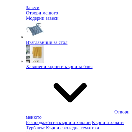
Завеси
Отвори менюто
Модерни завеси
Възглавници за стол
Хавлиени кърпи и кърпи за баня
Отвори
менюто
Разпродажба на кърпи и хавлии
Кърпи и халати
Турбанът
Кърпи с коледна тематика