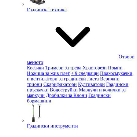
Градинска техника
Отвори
менюто
Косачки
Тримери за трева
Храсторези
Помпи
Ножица за жив плет
+ 9 следващи
Прахосмукачки
и вентилатори за градински листа
Верижни
триони
Скарификатори
Култиватори
Градински
пръскачки
Водоструйки
Маркучи и колички за
маркучи
Дробилки за Клони
Градински
бормашини
Градински инструменти