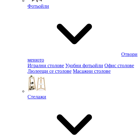
Фотьойли
Отвори
менюто
Игрални столове
Удобни фотьойли
Офис столове
Люлеещи се столове
Масажни столове
Стелажи