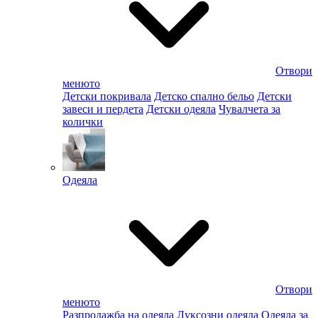
Отвори
менюто
Детски покривала
Детско спално бельо
Детски
завеси и пердета
Детски одеяла
Чувалчета за
колички
Одеяла
Отвори
менюто
Разпродажба на одеяла
Луксозни одеяла
Одеяла за