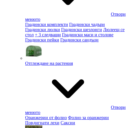
Отвори
менюто
Градински комплекти
Градински чадъри
Градински люлки
Градински шезлонги
Люлеещ се
стол
+ 3 следващи
Градински маси и столове
Градински пейки
Градински сандъци
Отглеждане на растения
Отвори
менюто
Оранжерии от фолио
Фолио за оранжерии
Повдигнати лехи
Саксии