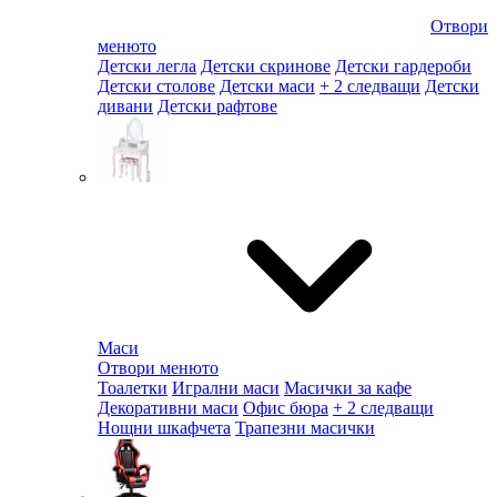
Отвори
менюто
Детски легла
Детски скринове
Детски гардероби
Детски столове
Детски маси
+ 2 следващи
Детски
дивани
Детски рафтове
Маси
Отвори менюто
Тоалетки
Игрални маси
Масички за кафе
Декоративни маси
Офис бюра
+ 2 следващи
Нощни шкафчета
Трапезни масички