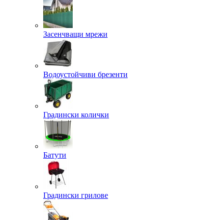
Засенчващи мрежи
Водоустойчиви брезенти
Градински колички
Батути
Градински грилове