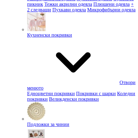
пикник
Тежки акрилни одеяла
Плюшени одеяла
+
2 следващи
Пухкави одеяла
Микрофибърни одеяла
Кухненски покривки
Отвори
менюто
Едноцветни покривки
Покривки с шарки
Коледни
покривки
Великденски покривки
Подложки за чинии