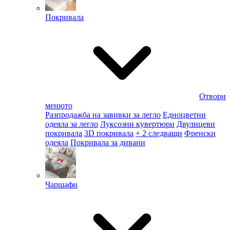
Покривала
Отвори
менюто
Разпродажба на завивки за легло
Едноцветни
одеяла за легло
Луксозни кувертюри
Двулицеви
покривала
3D покривала
+ 2 следващи
Френски
одеяла
Покривала за дивани
Чаршафи