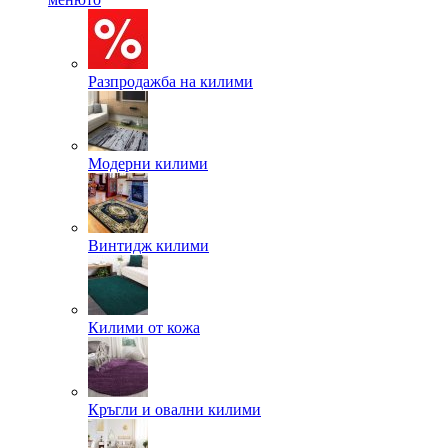
Разпродажба на килими
Модерни килими
Винтидж килими
Килими от кожа
Кръгли и овални килими