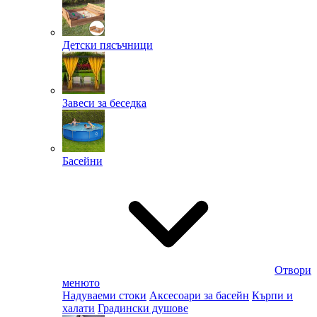
Детски пясъчници
Завеси за беседка
Басейни
Отвори
менюто
Надуваеми стоки
Аксесоари за басейн
Кърпи и
халати
Градински душове