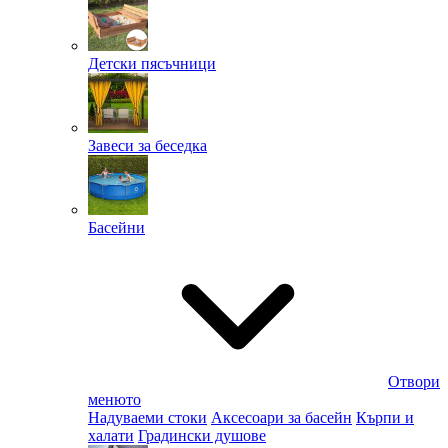
Детски пясъчници
Завеси за беседка
Басейни
Отвори
менюто
Надуваеми стоки
Аксесоари за басейн
Кърпи и
халати
Градински душове