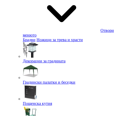
Отвори
менюто
Брадви
Ножици за трева и храсти
Декорации за градината
Градински палатки и беседки
Пощенска кутия