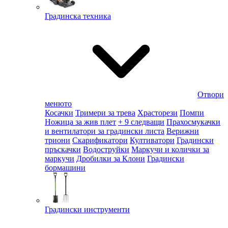
Градинска техника
Отвори
менюто
Косачки
Тримери за трева
Храсторези
Помпи
Ножица за жив плет
+ 9 следващи
Прахосмукачки
и вентилатори за градински листа
Верижни
триони
Скарификатори
Култиватори
Градински
пръскачки
Водоструйки
Маркучи и колички за
маркучи
Дробилки за Клони
Градински
бормашини
Градински инструменти