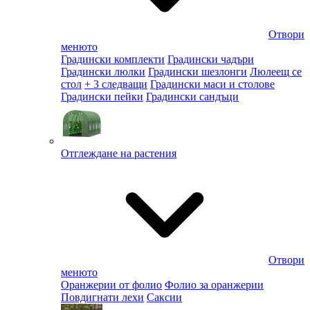
Отвори
менюто
Градински комплекти
Градински чадъри
Градински люлки
Градински шезлонги
Люлеещ се
стол
+ 3 следващи
Градински маси и столове
Градински пейки
Градински сандъци
Отглеждане на растения
Отвори
менюто
Оранжерии от фолио
Фолио за оранжерии
Повдигнати лехи
Саксии