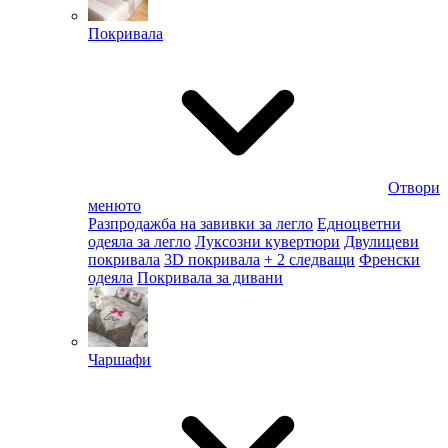
Покривала
Отвори
менюто
Разпродажба на завивки за легло
Едноцветни
одеяла за легло
Луксозни кувертюри
Двулицеви
покривала
3D покривала
+ 2 следващи
Френски
одеяла
Покривала за дивани
Чаршафи