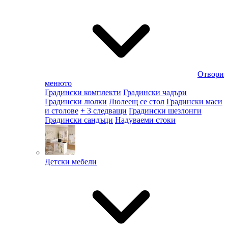
Отвори
менюто
Градински комплекти
Градински чадъри
Градински люлки
Люлеещ се стол
Градински маси
и столове
+ 3 следващи
Градински шезлонги
Градински сандъци
Надуваеми стоки
Детски мебели