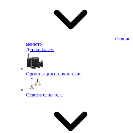
Отвори
менюто
Детски багаж
Организация и почистване
Осветителни тела