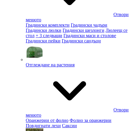
Отвори
менюто
Градински комплекти
Градински чадъри
Градински люлки
Градински шезлонги
Люлеещ се
стол
+ 3 следващи
Градински маси и столове
Градински пейки
Градински сандъци
Отглеждане на растения
Отвори
менюто
Оранжерии от фолио
Фолио за оранжерии
Повдигнати лехи
Саксии