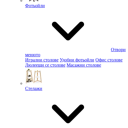
Фотьойли
Отвори
менюто
Игрални столове
Удобни фотьойли
Офис столове
Люлеещи се столове
Масажни столове
Стелажи