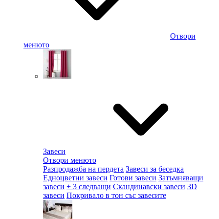
Отвори
менюто
Завеси
Отвори менюто
Разпродажба на пердета
Завеси за беседка
Едноцветни завеси
Готови завеси
Затъмняващи
завеси
+ 3 следващи
Скандинавски завеси
3D
завеси
Покривало в тон със завесите