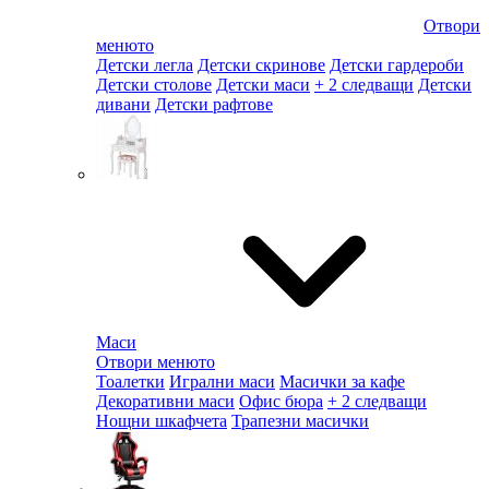
Отвори
менюто
Детски легла
Детски скринове
Детски гардероби
Детски столове
Детски маси
+ 2 следващи
Детски
дивани
Детски рафтове
Маси
Отвори менюто
Тоалетки
Игрални маси
Масички за кафе
Декоративни маси
Офис бюра
+ 2 следващи
Нощни шкафчета
Трапезни масички