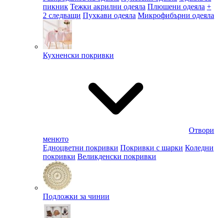
пикник
Тежки акрилни одеяла
Плюшени одеяла
+
2 следващи
Пухкави одеяла
Микрофибърни одеяла
Кухненски покривки
Отвори
менюто
Едноцветни покривки
Покривки с шарки
Коледни
покривки
Великденски покривки
Подложки за чинии