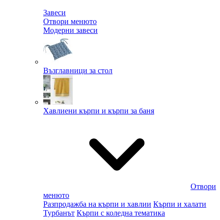
Завеси
Отвори менюто
Модерни завеси
Възглавници за стол
Хавлиени кърпи и кърпи за баня
Отвори
менюто
Разпродажба на кърпи и хавлии
Кърпи и халати
Турбанът
Кърпи с коледна тематика