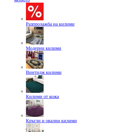
Разпродажба на килими
Модерни килими
Винтидж килими
Килими от кожа
Кръгли и овални килими