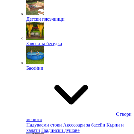
Детски пясъчници
Завеси за беседка
Басейни
Отвори
менюто
Надуваеми стоки
Аксесоари за басейн
Кърпи и
халати
Градински душове