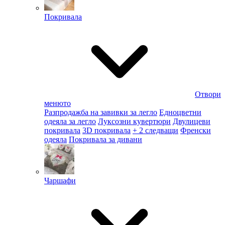
Покривала
Отвори
менюто
Разпродажба на завивки за легло
Едноцветни
одеяла за легло
Луксозни кувертюри
Двулицеви
покривала
3D покривала
+ 2 следващи
Френски
одеяла
Покривала за дивани
Чаршафи