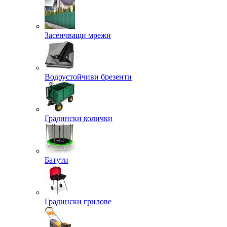
Засенчващи мрежи
Водоустойчиви брезенти
Градински колички
Батути
Градински грилове