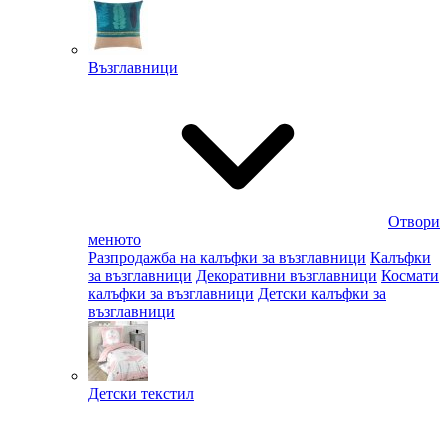
Възглавници
Отвори
менюто
Разпродажба на калъфки за възглавници
Калъфки
за възглавници
Декоративни възглавници
Космати
калъфки за възглавници
Детски калъфки за
възглавници
Детски текстил