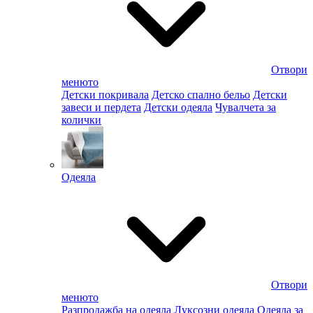
Отвори
менюто
Детски покривала
Детско спално бельо
Детски
завеси и пердета
Детски одеяла
Чувалчета за
колички
Одеяла
Отвори
менюто
Разпродажба на одеяла
Луксозни одеяла
Одеяла за