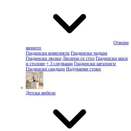
Отвори
менюто
Градински комплекти
Градински чадъри
Градински люлки
Люлеещ се стол
Градински маси
и столове
+ 3 следващи
Градински шезлонги
Градински сандъци
Надуваеми стоки
Детски мебели