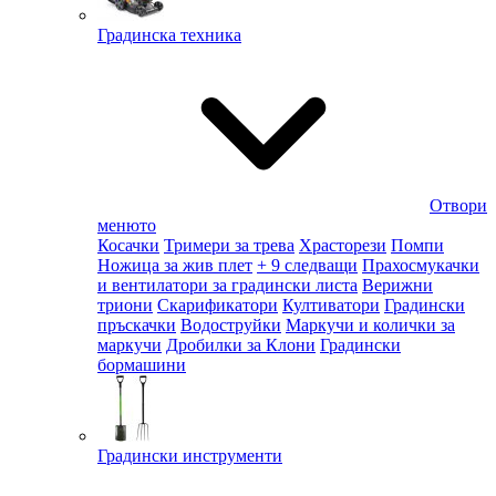
Градинска техника
Отвори
менюто
Косачки
Тримери за трева
Храсторези
Помпи
Ножица за жив плет
+ 9 следващи
Прахосмукачки
и вентилатори за градински листа
Верижни
триони
Скарификатори
Култиватори
Градински
пръскачки
Водоструйки
Маркучи и колички за
маркучи
Дробилки за Клони
Градински
бормашини
Градински инструменти