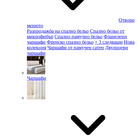
Отвори
менюто
Разпродажба на спално бельо
Спално бельо от
микрофибър
Спално памучно бельо
Фланелени
чаршафи
Френско спално бельо
+ 3 следващи
Нова
колекция
Чаршафи от памучен сатен
Двулицеви
чаршафи
Чаршафи