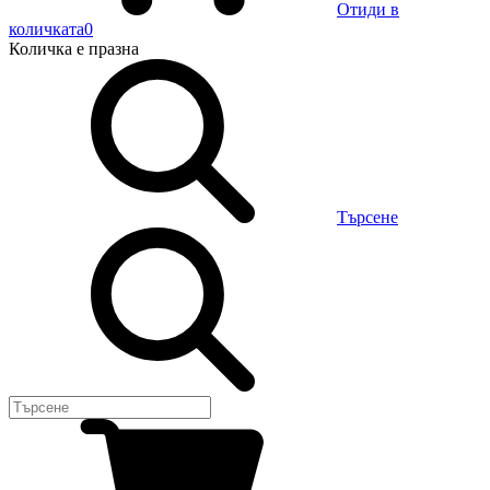
Отиди в
количката
0
Количка
е празна
Търсене