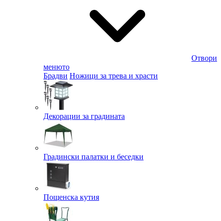
Отвори
менюто
Брадви
Ножици за трева и храсти
Декорации за градината
Градински палатки и беседки
Пощенска кутия