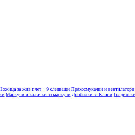
Ножица за жив плет
+ 9 следващи
Прахосмукачки и вентилатори 
ки
Маркучи и колички за маркучи
Дробилки за Клони
Градинск