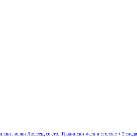
ински люлки
Люлеещ се стол
Градински маси и столове
+ 3 след