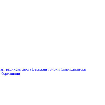
за градински листа
Верижни триони
Скарификатори
и бормашини