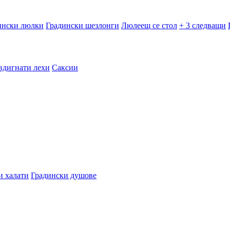
ински люлки
Градински шезлонги
Люлеещ се стол
+ 3 следващи
вдигнати лехи
Саксии
и халати
Градински душове