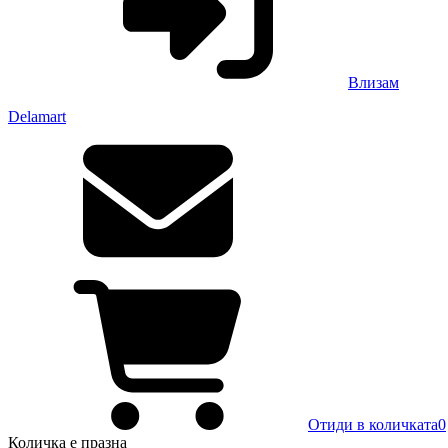
Влизам
Delamart
Отиди в количката
0
Количка
е празна