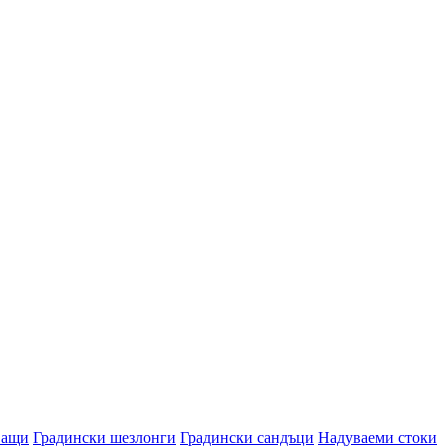
ващи
Градински шезлонги
Градински сандъци
Надуваеми стоки