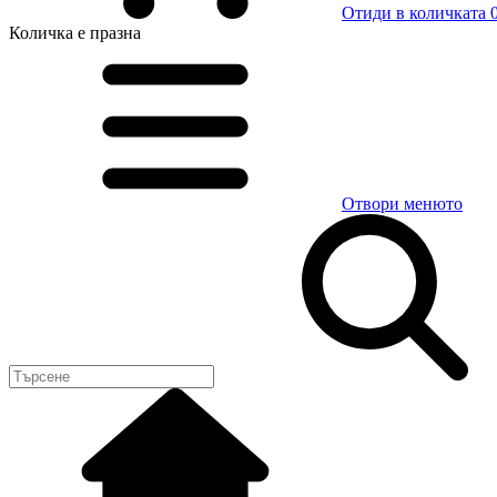
Отиди в количката
0
Количка
е празна
Отвори менюто