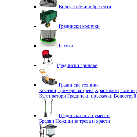
Водоустойчиви брезенти
Градински колички
Батути
Градински грилове
Градинска техника
Косачки
Тримери за трева
Храсторези
Помпи
Култиватори
Градински пръскачки
Водоструй
Градински инструменти
Брадви
Ножици за трева и храсти