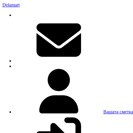
Delamart
Вашата сметк