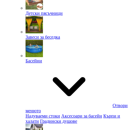
Детски пясъчници
Завеси за беседка
Басейни
Отвори
менюто
Надуваеми стоки
Аксесоари за басейн
Кърпи и
халати
Градински душове