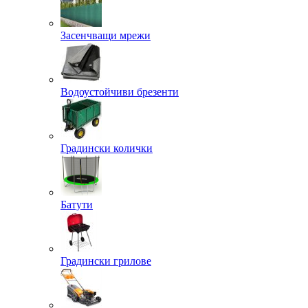
Засенчващи мрежи
Водоустойчиви брезенти
Градински колички
Батути
Градински грилове