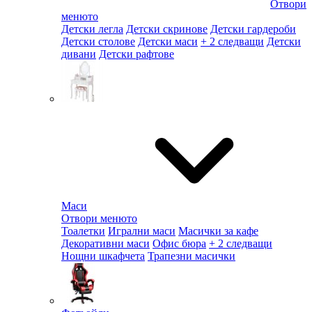
Отвори
менюто
Детски легла
Детски скринове
Детски гардероби
Детски столове
Детски маси
+ 2 следващи
Детски
дивани
Детски рафтове
Маси
Отвори менюто
Тоалетки
Игрални маси
Масички за кафе
Декоративни маси
Офис бюра
+ 2 следващи
Нощни шкафчета
Трапезни масички