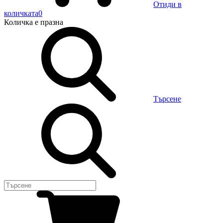
Отиди в
количката
0
Количка
е празна
Търсене