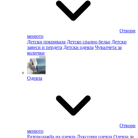
Отвори
менюто
Детски покривала
Детско спално бельо
Детски
завеси и пердета
Детски одеяла
Чувалчета за
колички
Одеяла
Отвори
менюто
Разпродажба на одеяла
Луксозни одеяла
Одеяла за