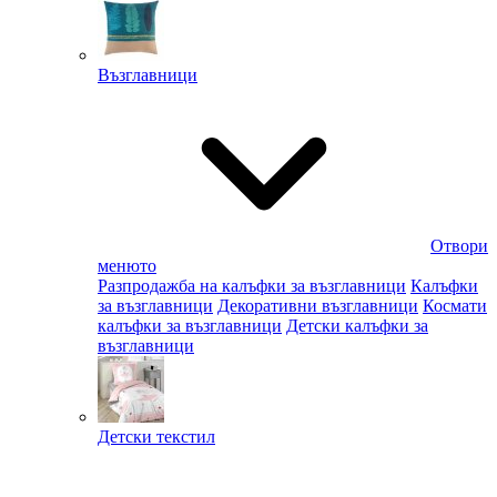
Възглавници
Отвори
менюто
Разпродажба на калъфки за възглавници
Калъфки
за възглавници
Декоративни възглавници
Космати
калъфки за възглавници
Детски калъфки за
възглавници
Детски текстил