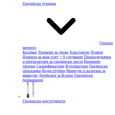
Градинска техника
Отвори
менюто
Косачки
Тримери за трева
Храсторези
Помпи
Ножица за жив плет
+ 9 следващи
Прахосмукачки
и вентилатори за градински листа
Верижни
триони
Скарификатори
Култиватори
Градински
пръскачки
Водоструйки
Маркучи и колички за
маркучи
Дробилки за Клони
Градински
бормашини
Градински инструменти