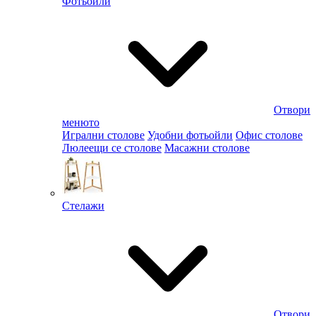
Фотьойли
Отвори
менюто
Игрални столове
Удобни фотьойли
Офис столове
Люлеещи се столове
Масажни столове
Стелажи
Отвори