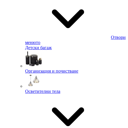
Отвори
менюто
Детски багаж
Организация и почистване
Осветителни тела