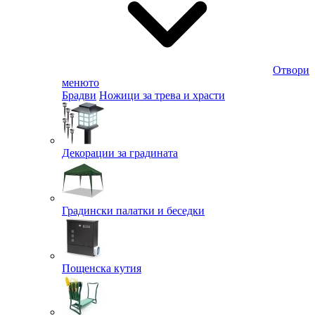
Отвори
менюто
Брадви
Ножици за трева и храсти
Декорации за градината
Градински палатки и беседки
Пощенска кутия