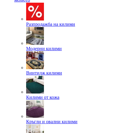
Разпродажба на килими
Модерни килими
Винтидж килими
Килими от кожа
Кръгли и овални килими