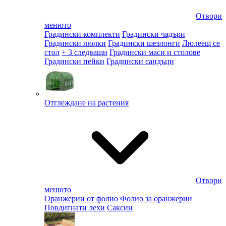
Отвори
менюто
Градински комплекти
Градински чадъри
Градински люлки
Градински шезлонги
Люлеещ се
стол
+ 3 следващи
Градински маси и столове
Градински пейки
Градински сандъци
Отглеждане на растения
Отвори
менюто
Оранжерии от фолио
Фолио за оранжерии
Повдигнати лехи
Саксии