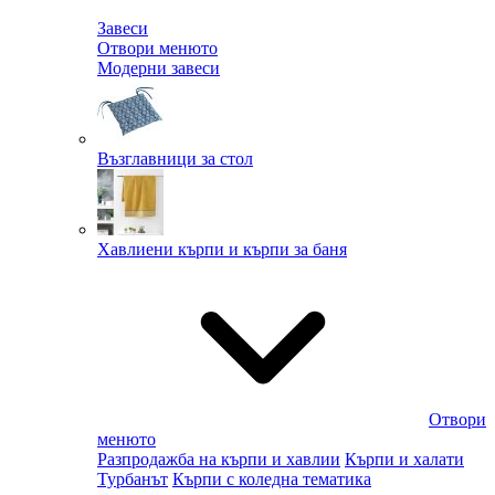
Завеси
Отвори менюто
Модерни завеси
Възглавници за стол
Хавлиени кърпи и кърпи за баня
Отвори
менюто
Разпродажба на кърпи и хавлии
Кърпи и халати
Турбанът
Кърпи с коледна тематика