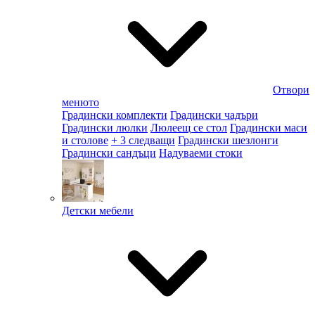
Отвори
менюто
Градински комплекти
Градински чадъри
Градински люлки
Люлеещ се стол
Градински маси
и столове
+ 3 следващи
Градински шезлонги
Градински сандъци
Надуваеми стоки
Детски мебели