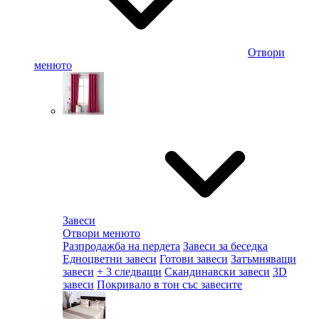
Отвори
менюто
Завеси
Отвори менюто
Разпродажба на пердета
Завеси за беседка
Едноцветни завеси
Готови завеси
Затъмняващи
завеси
+ 3 следващи
Скандинавски завеси
3D
завеси
Покривало в тон със завесите