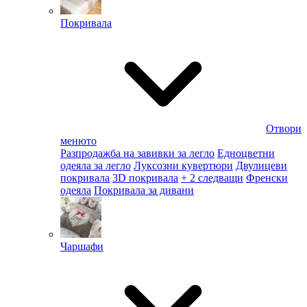
Покривала
Отвори
менюто
Разпродажба на завивки за легло
Едноцветни
одеяла за легло
Луксозни кувертюри
Двулицеви
покривала
3D покривала
+ 2 следващи
Френски
одеяла
Покривала за дивани
Чаршафи