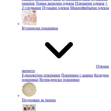
пикник
Тежки акрилни одеяла
Плюшени одеяла
+
2 следващи
Пухкави одеяла
Микрофибърни одеяла
Кухненски покривки
Отвори
менюто
Едноцветни покривки
Покривки с шарки
Коледни
покривки
Великденски покривки
Подложки за чинии