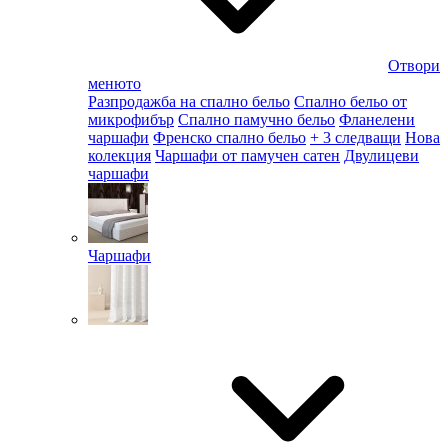
Отвори
менюто
Разпродажба на спално бельо
Спално бельо от
микрофибър
Спално памучно бельо
Фланелени
чаршафи
Френско спално бельо
+ 3 следващи
Нова
колекция
Чаршафи от памучен сатен
Двулицеви
чаршафи
Чаршафи