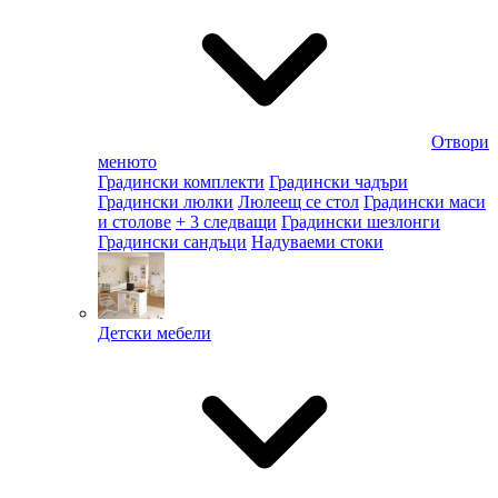
Отвори
менюто
Градински комплекти
Градински чадъри
Градински люлки
Люлеещ се стол
Градински маси
и столове
+ 3 следващи
Градински шезлонги
Градински сандъци
Надуваеми стоки
Детски мебели