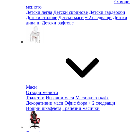
Отвори
менюто
Детски легла
Детски скринове
Детски гардероби
Детски столове
Детски маси
+ 2 следващи
Детски
дивани
Детски рафтове
Маси
Отвори менюто
Тоалетки
Игрални маси
Масички за кафе
Декоративни маси
Офис бюра
+ 2 следващи
Нощни шкафчета
Трапезни масички