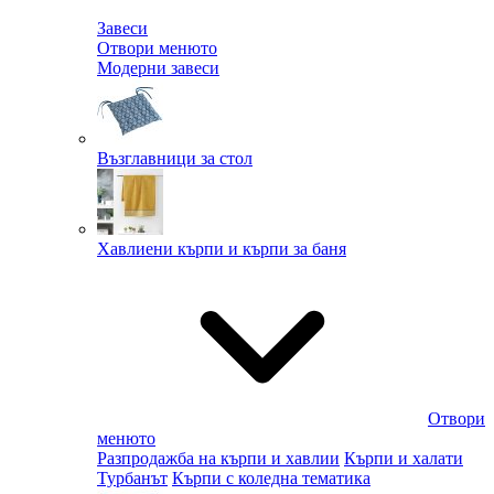
Завеси
Отвори менюто
Модерни завеси
Възглавници за стол
Хавлиени кърпи и кърпи за баня
Отвори
менюто
Разпродажба на кърпи и хавлии
Кърпи и халати
Турбанът
Кърпи с коледна тематика