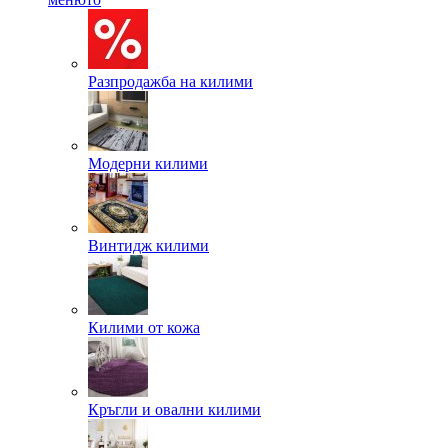
Разпродажба на килими
Модерни килими
Винтидж килими
Килими от кожа
Кръгли и овални килими