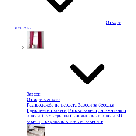
Отвори
менюто
Завеси
Отвори менюто
Разпродажба на пердета
Завеси за беседка
Едноцветни завеси
Готови завеси
Затъмняващи
завеси
+ 3 следващи
Скандинавски завеси
3D
завеси
Покривало в тон със завесите