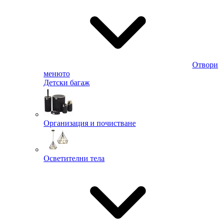
Отвори
менюто
Детски багаж
Организация и почистване
Осветителни тела