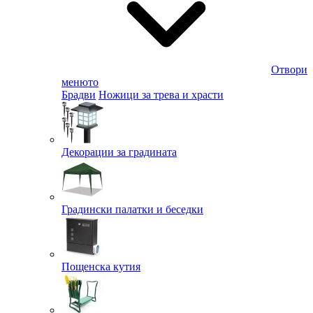
Отвори
менюто
Брадви
Ножици за трева и храсти
Декорации за градината
Градински палатки и беседки
Пощенска кутия