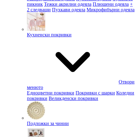
пикник
Тежки акрилни одеяла
Плюшени одеяла
+
2 следващи
Пухкави одеяла
Микрофибърни одеяла
Кухненски покривки
Отвори
менюто
Едноцветни покривки
Покривки с шарки
Коледни
покривки
Великденски покривки
Подложки за чинии