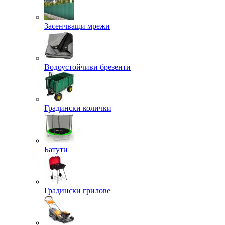
Засенчващи мрежи
Водоустойчиви брезенти
Градински колички
Батути
Градински грилове