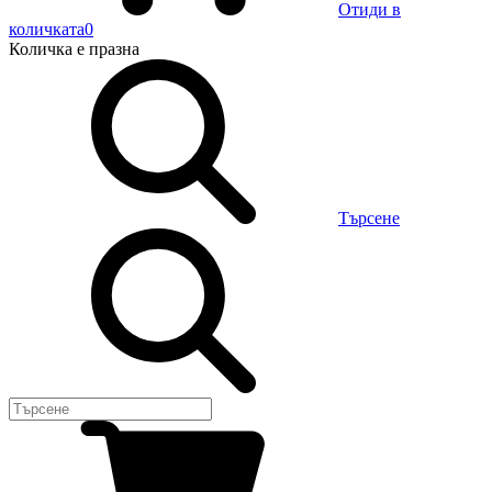
Отиди в
количката
0
Количка
е празна
Търсене