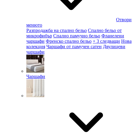
Отвори
менюто
Разпродажба на спално бельо
Спално бельо от
микрофибър
Спално памучно бельо
Фланелени
чаршафи
Френско спално бельо
+ 3 следващи
Нова
колекция
Чаршафи от памучен сатен
Двулицеви
чаршафи
Чаршафи