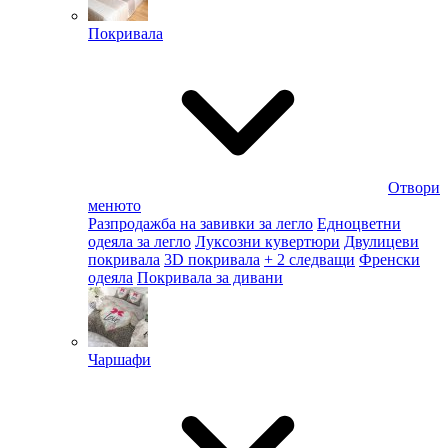
Покривала
Отвори
менюто
Разпродажба на завивки за легло
Едноцветни
одеяла за легло
Луксозни кувертюри
Двулицеви
покривала
3D покривала
+ 2 следващи
Френски
одеяла
Покривала за дивани
Чаршафи