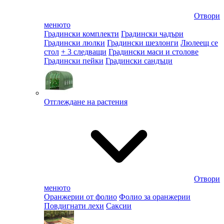
Отвори
менюто
Градински комплекти
Градински чадъри
Градински люлки
Градински шезлонги
Люлеещ се
стол
+ 3 следващи
Градински маси и столове
Градински пейки
Градински сандъци
Отглеждане на растения
Отвори
менюто
Оранжерии от фолио
Фолио за оранжерии
Повдигнати лехи
Саксии