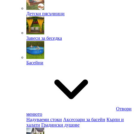
Детски пясъчници
Завеси за беседка
Басейни
Отвори
менюто
Надуваеми стоки
Аксесоари за басейн
Кърпи и
халати
Градински душове