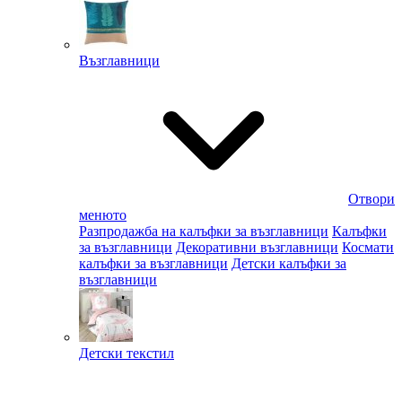
Възглавници
Отвори
менюто
Разпродажба на калъфки за възглавници
Калъфки
за възглавници
Декоративни възглавници
Космати
калъфки за възглавници
Детски калъфки за
възглавници
Детски текстил