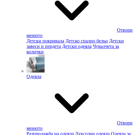
Отвори
менюто
Детски покривала
Детско спално бельо
Детски
завеси и пердета
Детски одеяла
Чувалчета за
колички
Одеяла
Отвори
менюто
Разпродажба на одеяла
Луксозни одеяла
Одеяла за