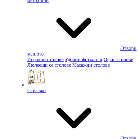
Фотьойли
Отвори
менюто
Игрални столове
Удобни фотьойли
Офис столове
Люлеещи се столове
Масажни столове
Стелажи
Отвори