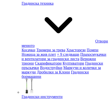
Градинска техника
Отвори
менюто
Косачки
Тримери за трева
Храсторези
Помпи
Ножица за жив плет
+ 9 следващи
Прахосмукачки
и вентилатори за градински листа
Верижни
триони
Скарификатори
Култиватори
Градински
пръскачки
Водоструйки
Маркучи и колички за
маркучи
Дробилки за Клони
Градински
бормашини
Градински инструменти