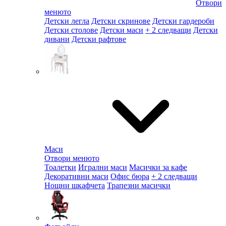
Отвори
менюто
Детски легла
Детски скринове
Детски гардероби
Детски столове
Детски маси
+ 2 следващи
Детски
дивани
Детски рафтове
Маси
Отвори менюто
Тоалетки
Игрални маси
Масички за кафе
Декоративни маси
Офис бюра
+ 2 следващи
Нощни шкафчета
Трапезни масички