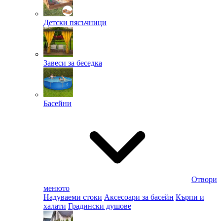
Детски пясъчници
Завеси за беседка
Басейни
Отвори
менюто
Надуваеми стоки
Аксесоари за басейн
Кърпи и
халати
Градински душове