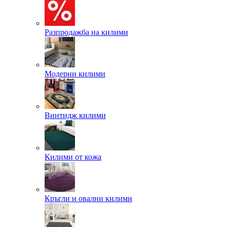
Разпродажба на килими
Модерни килими
Винтидж килими
Килими от кожа
Кръгли и овални килими