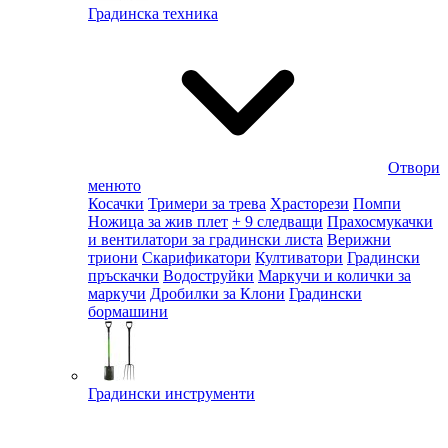
Градинска техника
Отвори
менюто
Косачки
Тримери за трева
Храсторези
Помпи
Ножица за жив плет
+ 9 следващи
Прахосмукачки
и вентилатори за градински листа
Верижни
триони
Скарификатори
Култиватори
Градински
пръскачки
Водоструйки
Маркучи и колички за
маркучи
Дробилки за Клони
Градински
бормашини
Градински инструменти