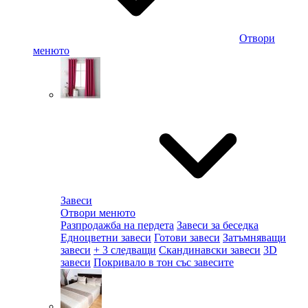
Отвори
менюто
Завеси
Отвори менюто
Разпродажба на пердета
Завеси за беседка
Едноцветни завеси
Готови завеси
Затъмняващи
завеси
+ 3 следващи
Скандинавски завеси
3D
завеси
Покривало в тон със завесите