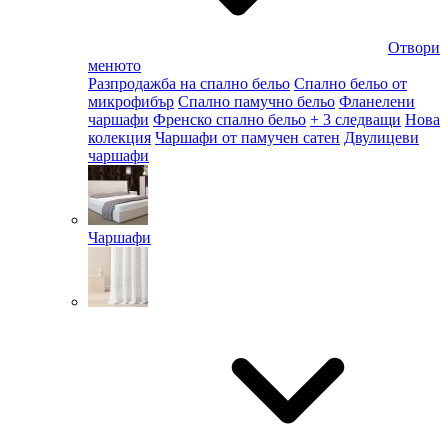
Отвори
менюто
Разпродажба на спално бельо
Спално бельо от
микрофибър
Спално памучно бельо
Фланелени
чаршафи
Френско спално бельо
+ 3 следващи
Нова
колекция
Чаршафи от памучен сатен
Двулицеви
чаршафи
Чаршафи