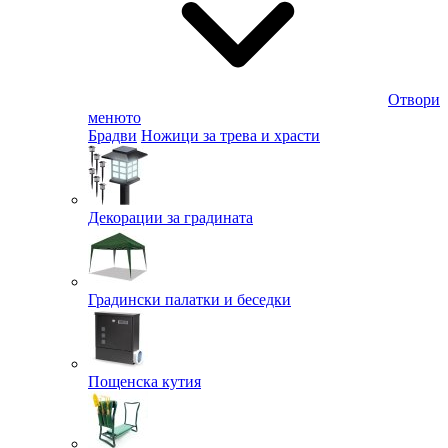
Отвори
менюто
Брадви
Ножици за трева и храсти
Декорации за градината
Градински палатки и беседки
Пощенска кутия