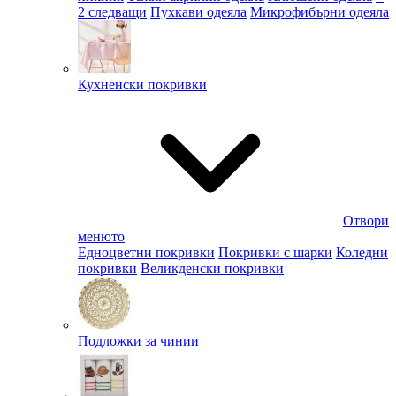
2 следващи
Пухкави одеяла
Микрофибърни одеяла
Кухненски покривки
Отвори
менюто
Едноцветни покривки
Покривки с шарки
Коледни
покривки
Великденски покривки
Подложки за чинии