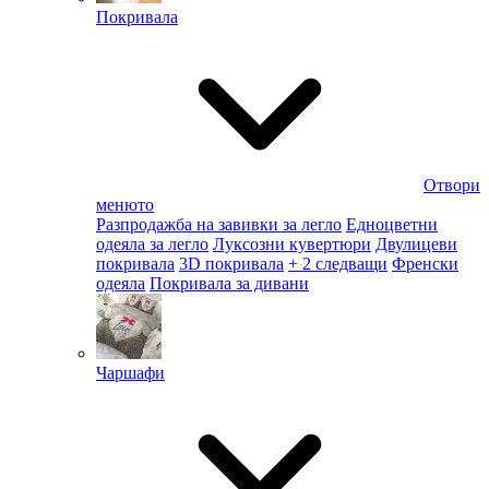
Покривала
Отвори
менюто
Разпродажба на завивки за легло
Едноцветни
одеяла за легло
Луксозни кувертюри
Двулицеви
покривала
3D покривала
+ 2 следващи
Френски
одеяла
Покривала за дивани
Чаршафи