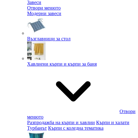
Завеси
Отвори менюто
Модерни завеси
Възглавници за стол
Хавлиени кърпи и кърпи за баня
Отвори
менюто
Разпродажба на кърпи и хавлии
Кърпи и халати
Турбанът
Кърпи с коледна тематика