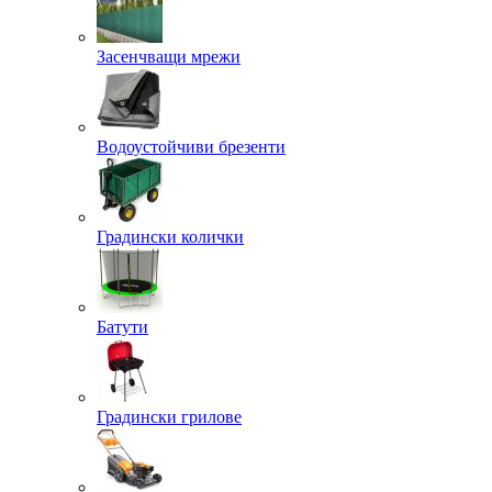
Засенчващи мрежи
Водоустойчиви брезенти
Градински колички
Батути
Градински грилове