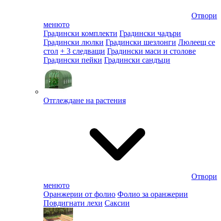
Отвори
менюто
Градински комплекти
Градински чадъри
Градински люлки
Градински шезлонги
Люлеещ се
стол
+ 3 следващи
Градински маси и столове
Градински пейки
Градински сандъци
Отглеждане на растения
Отвори
менюто
Оранжерии от фолио
Фолио за оранжерии
Повдигнати лехи
Саксии