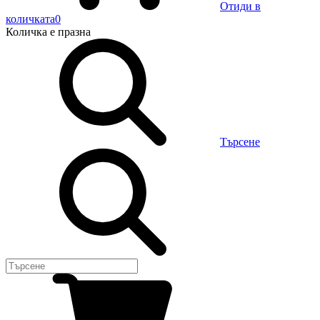
Отиди в
количката
0
Количка
е празна
Търсене