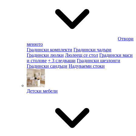
Отвори
менюто
Градински комплекти
Градински чадъри
Градински люлки
Люлеещ се стол
Градински маси
и столове
+ 3 следващи
Градински шезлонги
Градински сандъци
Надуваеми стоки
Детски мебели