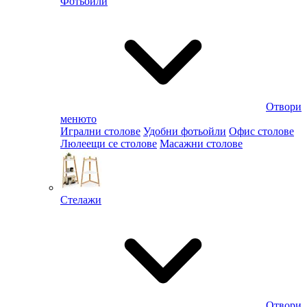
Фотьойли
Отвори
менюто
Игрални столове
Удобни фотьойли
Офис столове
Люлеещи се столове
Масажни столове
Стелажи
Отвори