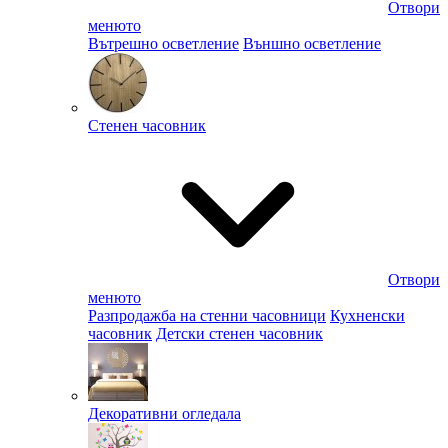
Отвори
менюто
Вътрешно осветление
Външно осветление
Стенен часовник
Отвори
менюто
Разпродажба на стенни часовници
Кухненски
часовник
Детски стенен часовник
Декоративни огледала