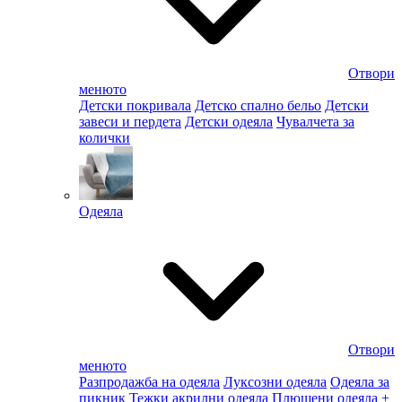
Отвори
менюто
Детски покривала
Детско спално бельо
Детски
завеси и пердета
Детски одеяла
Чувалчета за
колички
Одеяла
Отвори
менюто
Разпродажба на одеяла
Луксозни одеяла
Одеяла за
пикник
Тежки акрилни одеяла
Плюшени одеяла
+